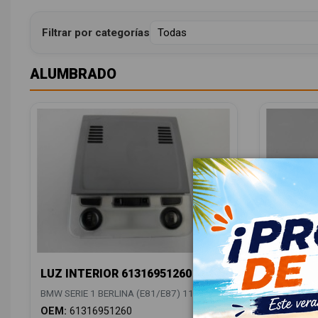
Filtrar por categorías
ALUMBRADO
LUZ INTERIOR 61316951260
LUZ CEN
6325692
BMW SERIE 1 BERLINA (E81/E87) 118D
BMW SERIE
OEM:
61316951260