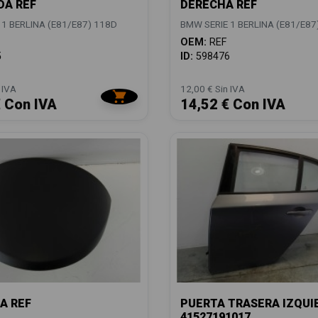
DA REF
DERECHA REF
 1 BERLINA (E81/E87) 118D
BMW SERIE 1 BERLINA (E81/E87
OEM:
REF
5
ID:
598476
 IVA
12,00 € Sin IVA
€ Con IVA
14,52 € Con IVA
A REF
PUERTA TRASERA IZQUI
41527191017