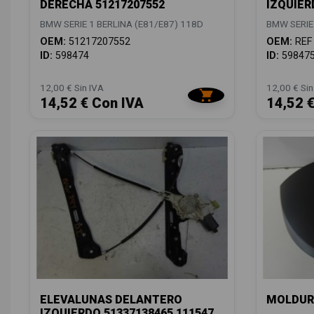
DERECHA 51217207552
IZQUIER
BMW SERIE 1 BERLINA (E81/E87) 118D
BMW SERIE
OEM:
51217207552
OEM:
REF
ID:
598474
ID:
59847
12,00 € Sin IVA
12,00 € Sin
14,52 € Con IVA
14,52 
ELEVALUNAS DELANTERO
MOLDUR
IZQUIERDO 51337138465 111547