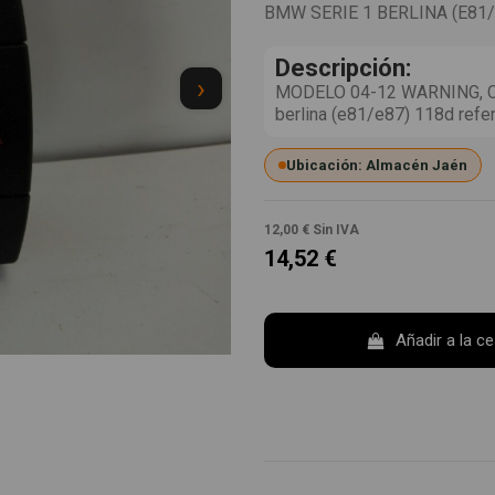
BMW SERIE 1 BERLINA (E81/
Descripción:
›
MODELO 04-12 WARNING, CI
berlina (e81/e87) 118d re
Ubicación: Almacén Jaén
12,00 €
Sin IVA
14,52 €
Añadir a la c