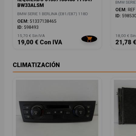
BMW SERIE
BW33ALSM
OEM:
REF
BMW SERIE 1 BERLINA (E81/E87) 118D
ID:
59853
OEM:
51337138465
ID:
598493
15,70 € Sin IVA
18,00 € Sin
19,00 € Con IVA
21,78 
CLIMATIZACIÓN