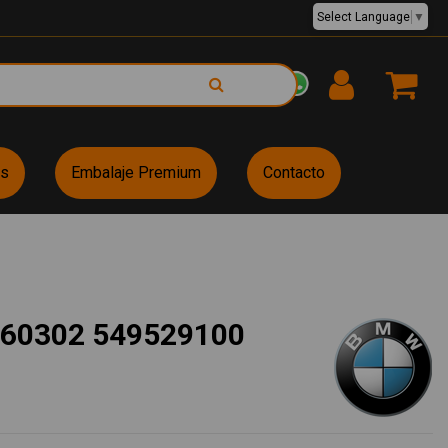
Select Language
▼
EUR €
es
Embalaje Premium
Contacto
60302 549529100