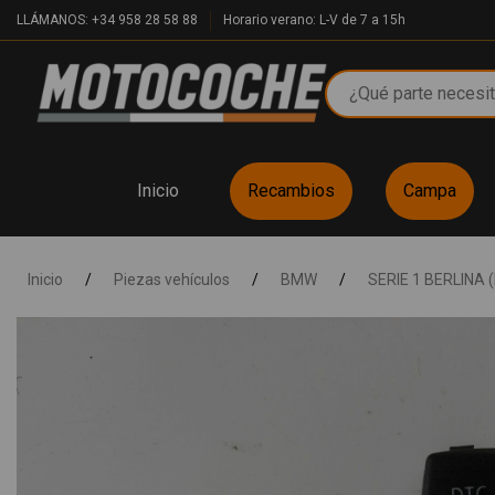
LLÁMANOS: +34 958 28 58 88
Horario verano: L-V de 7 a 15h
Inicio
Recambios
Campa
Inicio
/
Piezas vehículos
/
BMW
/
SERIE 1 BERLINA 