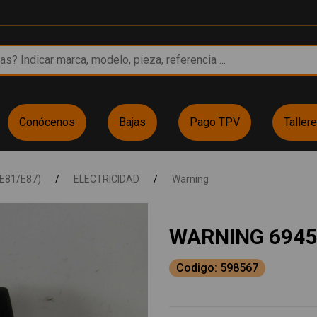
Conócenos
Bajas
Pago TPV
Taller
(E81/E87)
/
ELECTRICIDAD
/
Warning
WARNING 6945
Codigo: 598567