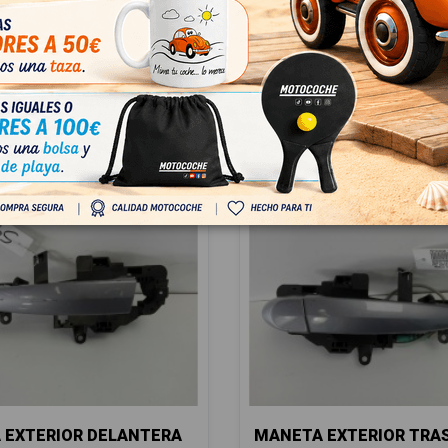
56924673
0
 IVA
€ Con IVA
 EXTERIOR DELANTERA
MANETA EXTERIOR TRA