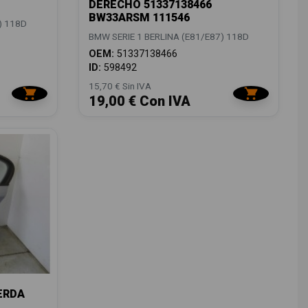
DERECHO 51337138466
BW33ARSM 111546
) 118D
BMW SERIE 1 BERLINA (E81/E87) 118D
OEM:
51337138466
ID:
598492
15,70 € Sin IVA
19,00 € Con IVA
ERDA