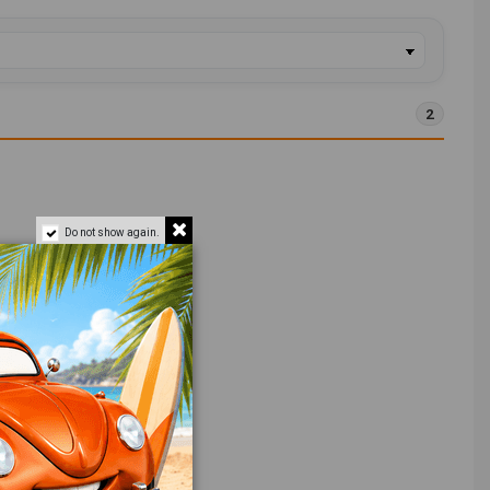
2
Do not show again.