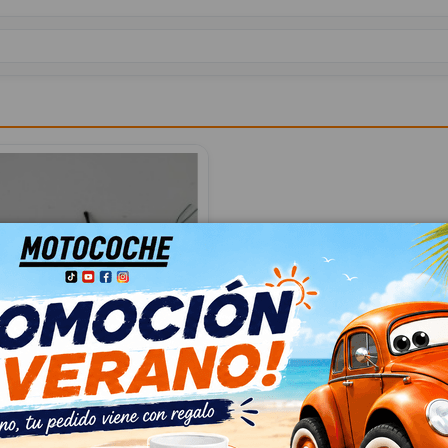
TRAL DE FRENO
4673 63256931397
 1 BERLINA (E81/E87) 118D