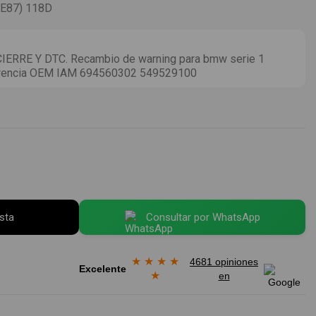
E87) 118D
ERRE Y DTC. Recambio de warning para bmw serie 1
ferencia OEM IAM 694560302 549529100
esta
Consultar por WhatsApp
★
★
★
★
4681 opiniones
Excelente
★
en