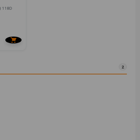
) 118D
2