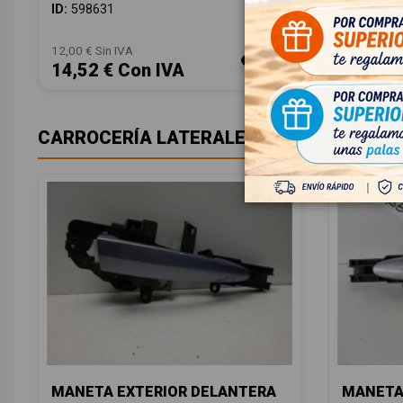
OEM:
632
ID:
598631
ID:
73130
12,00 € Sin IVA
12,00 € Sin
14,52 € Con IVA
14,52 
CARROCERÍA LATERALES
MANETA EXTERIOR DELANTERA
MANETA