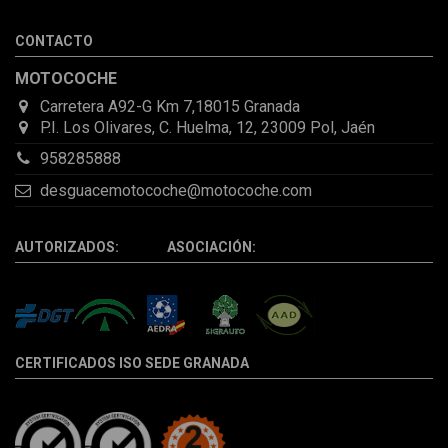
por la incertidumbre de que pueda llegar averiada o con
desperfectos que no se aprecian por fotos. Al final todo perfecto,
CONTACTO
la pieza llegó correcta y bien embalada, además de llegarme 2
días antes de lo esperado.
MOTOCOCHE
Carretera A92-G Km 7,18015 Granada
P.I. Los Olivares, C. Huelma, 12, 23009 Pol, Jaén
958285888
desguacemotocoche@motocoche.com
AUTORIZADOS: ASOCIACIÓN:
CERTIFICADOS ISO SEDE GRANADA