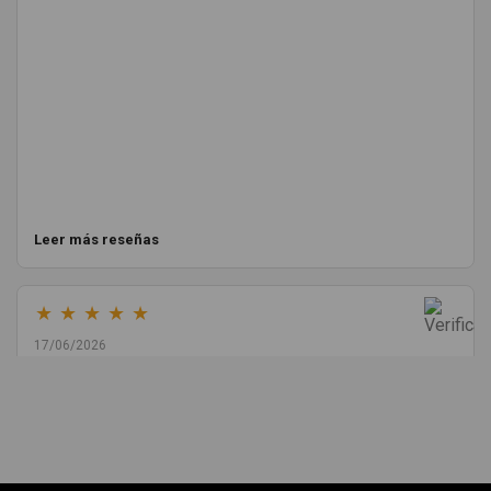
Leer más reseñas
★
★
★
★
★
17/06/2026
Melvin Valdez Valdez
He pedido desde Madrid una cremallera para mí furgo y me
sorprendió la rapidez con la que me gestionaron el envío, además
de que pocas veces compro piezas de Segundamano a distancia