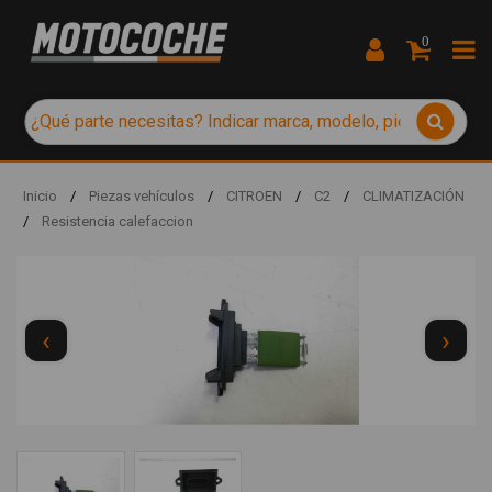
0
Inicio
/
Piezas vehículos
/
CITROEN
/
C2
/
CLIMATIZACIÓN
/
Resistencia calefaccion
‹
›