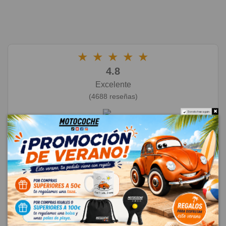
★
★
★
★
★
4.8
Excelente
(4688 reseñas)
Do not show again.
Dejar una reseña
★
★
★
★
★
23/06/2026
Cristóbal Rosado