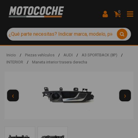
0
Inicio
/
Piezas vehículos
/
AUDI
/
A3 SPORTBACK (8P)
/
INTERIOR
/
Maneta interior trasera derecha
‹
›