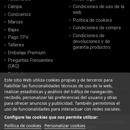
Campa
Condiciones de uso de la
web
Conócenos
Política de cookies
Marcas
Condiciones de compra
Bajas
Condiciones de
Pago TPV
devoluciones y de
Talleres
garantía productos
Embalaje Premium
Preguntas Frecuentes
(FAQ)
Contacto
Este sitio Web utiliza cookies propias y de terceros para
SÍGUENOS EN
habilitar las funcionalidades técnicas de uso de la web,
realizar estadísticas y análisis del tráfico de navegación
recibido, personalizar las preferencias del usuario y otras
para ofrecer anuncios y publicidad. También permitimos el
uso de funcionalidades para interactuar con redes sociales.
Configure las cookies que nos permite utilizar:
© 2024 MOTOCOCHE, S.L . Todos los derechos reservados
Política de cookies
Personalizar cookies
| Desarrollado por
SeintoSOFT