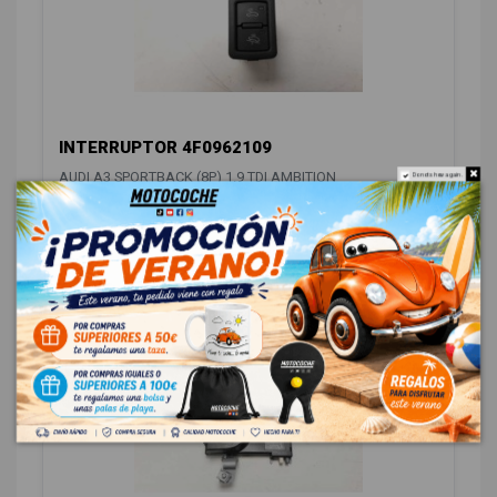
INTERRUPTOR 4F0962109
AUDI A3 SPORTBACK (8P) 1.9 TDI AMBITION
Do not show again.
OEM:
4F0962109
ID:
945604
12,00 € Sin IVA
14,52 € Con IVA