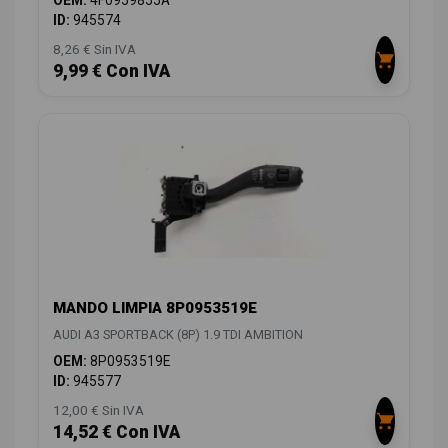
OEM:
4F0959855A
ID:
945574
8,26 € Sin IVA
9,99 € Con IVA
MANDO LIMPIA 8P0953519E
AUDI A3 SPORTBACK (8P) 1.9 TDI AMBITION
OEM:
8P0953519E
ID:
945577
12,00 € Sin IVA
14,52 € Con IVA