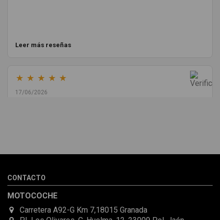
Leer más reseñas
★
★
★
★
★
17/06/2026
Melvin Valdez Valdez
He pedido desde Madrid una cremallera para mí furgo y me
sorprendió la rapidez con la que me gestionaron el envío, además
de que pocas veces compro piezas de Segundamano a distancia
por la incertidumbre de que pueda llegar averiada o con
desperfectos que no se aprecian por fotos. Al final todo perfecto,
CONTACTO
la pieza llegó correcta y bien embalada, además de llegarme 2
días antes de lo esperado.
MOTOCOCHE
Carretera A92-G Km 7,18015 Granada