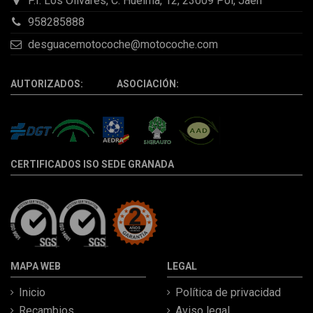
P.I. Los Olivares, C. Huelma, 12, 23009 Pol, Jaén
958285888
desguacemotocoche@motocoche.com
AUTORIZADOS: ASOCIACIÓN:
CERTIFICADOS ISO SEDE GRANADA
MAPA WEB
LEGAL
Inicio
Política de privacidad
Recambios
Aviso legal