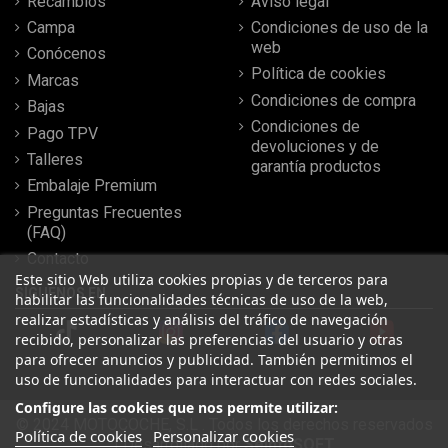
Recambios
Aviso legal
Campa
Condiciones de uso de la
web
Conócenos
Política de cookies
Marcas
Condiciones de compra
Bajas
Condiciones de
Pago TPV
devoluciones y de
Talleres
garantía productos
Embalaje Premium
Preguntas Frecuentes
(FAQ)
Contacto
Este sitio Web utiliza cookies propias y de terceros para
SÍGUENOS EN
habilitar las funcionalidades técnicas de uso de la web,
realizar estadísticas y análisis del tráfico de navegación
recibido, personalizar las preferencias del usuario y otras
para ofrecer anuncios y publicidad. También permitimos el
uso de funcionalidades para interactuar con redes sociales.
Configure las cookies que nos permite utilizar:
© 2024 MOTOCOCHE, S.L . Todos los derechos reservados
Política de cookies
Personalizar cookies
| Desarrollado por
SeintoSOFT