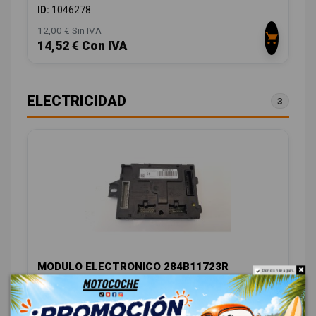
ID:
1046278
12,00 € Sin IVA
14,52 € Con IVA
ELECTRICIDAD
3
MODULO ELECTRONICO 284B11723R
Do not show again.
A2C92226606
DACIA SANDERO 0.9 TCE CAT