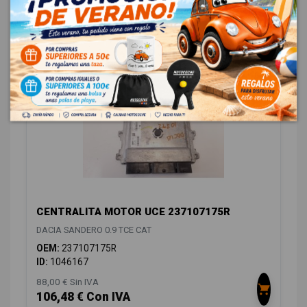
OEM:
284B11723R
ID:
1046166
48,00 € Sin IVA
58,08 € Con IVA
CENTRALITA MOTOR UCE 237107175R
DACIA SANDERO 0.9 TCE CAT
OEM:
237107175R
ID:
1046167
88,00 € Sin IVA
106,48 € Con IVA