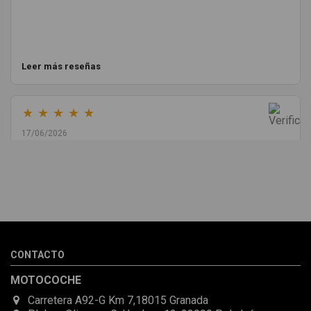
Leer más reseñas
★
★
★
★
★
17/06/2026
Melvin Valdez Valdez
He pedido desde Madrid una cremallera para mí furgo y me
sorprendió la rapidez con la que me gestionaron el envío, además
de que pocas veces compro piezas de Segundamano a distancia
por la incertidumbre de que pueda llegar averiada o con
desperfectos que no se aprecian por fotos. Al final todo perfecto,
CONTACTO
la pieza llegó correcta y bien embalada, además de llegarme 2
días antes de lo esperado.
MOTOCOCHE
Carretera A92-G Km 7,18015 Granada