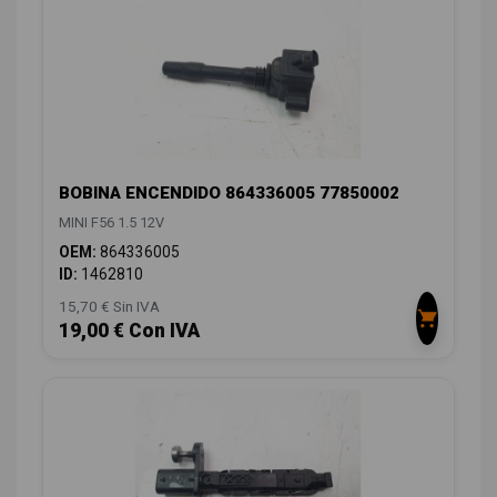
BOBINA ENCENDIDO 864336005 77850002
MINI F56 1.5 12V
OEM:
864336005
ID:
1462810
15,70 € Sin IVA
19,00 € Con IVA