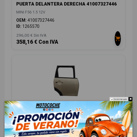
PUERTA DELANTERA DERECHA 41007327446
MINI F56 1.5 12V
OEM:
41007327446
ID:
1265570
296,00 € Sin IVA
358,16 € Con IVA
Do not show again.
PUERTA TRASERA DERECHA 41007327450
MINI F56 1.5 12V
OEM:
41007327450
ID:
1265574