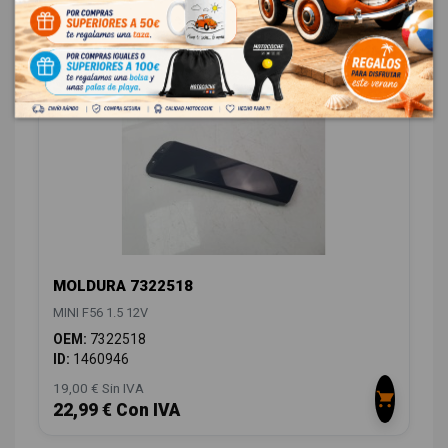
296,00 € Sin IVA
358,16 € Con IVA
MOLDURA 7322518
MINI F56 1.5 12V
OEM:
7322518
ID:
1460946
19,00 € Sin IVA
22,99 € Con IVA