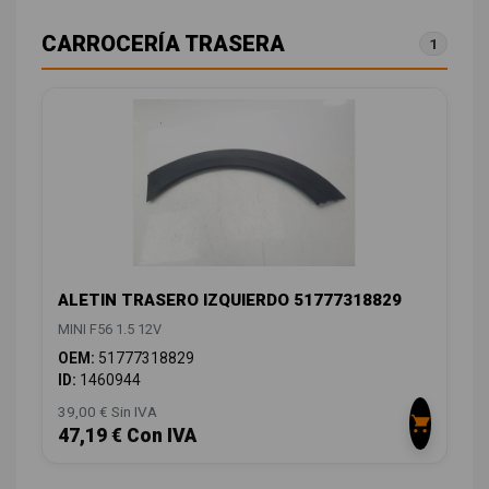
CARROCERÍA TRASERA
1
ALETIN TRASERO IZQUIERDO 51777318829
MINI F56 1.5 12V
OEM:
51777318829
ID:
1460944
39,00 € Sin IVA
47,19 € Con IVA