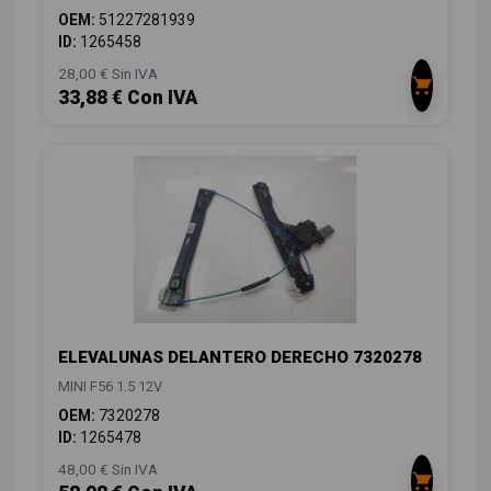
OEM:
51227281939
ID:
1265458
28,00 € Sin IVA
33,88 € Con IVA
ELEVALUNAS DELANTERO DERECHO 7320278
MINI F56 1.5 12V
OEM:
7320278
ID:
1265478
48,00 € Sin IVA