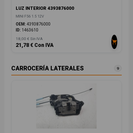
LUZ INTERIOR 4393876000
MINI F56 1.5 12V
OEM:
4393876000
ID:
1463610
18,00 € Sin IVA
21,78 € Con IVA
CARROCERÍA LATERALES
9