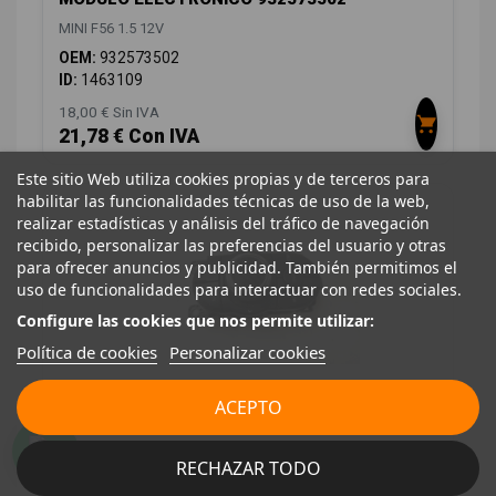
MINI F56 1.5 12V
OEM:
932573502
ID:
1463109
18,00 € Sin IVA
21,78 € Con IVA
Este sitio Web utiliza cookies propias y de terceros para
habilitar las funcionalidades técnicas de uso de la web,
realizar estadísticas y análisis del tráfico de navegación
recibido, personalizar las preferencias del usuario y otras
para ofrecer anuncios y publicidad. También permitimos el
uso de funcionalidades para interactuar con redes sociales.
Configure las cookies que nos permite utilizar:
Política de cookies
Personalizar cookies
MANDO MULTIFUNCION 033624103
ACEPTO
MINI F56 1.5 12V
OEM:
033624103
RECHAZAR TODO
ID:
1265519