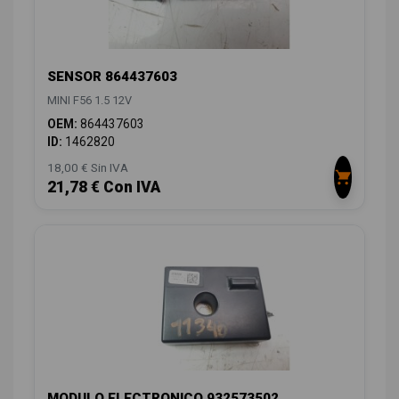
SENSOR 864437603
MINI F56 1.5 12V
OEM:
864437603
ID:
1462820
18,00 € Sin IVA
21,78 € Con IVA
MODULO ELECTRONICO 932573502