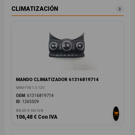
CLIMATIZACIÓN
2
MANDO CLIMATIZADOR 61316819714
MINI F56 1.5 12V
OEM:
61316819714
ID:
1265509
88,00 € Sin IVA
106,48 € Con IVA