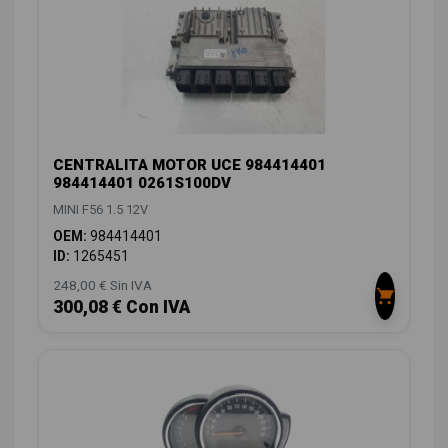
CENTRALITA MOTOR UCE 984414401
984414401 0261S100DV
MINI F56 1.5 12V
OEM:
984414401
ID:
1265451
248,00 € Sin IVA
300,08 € Con IVA