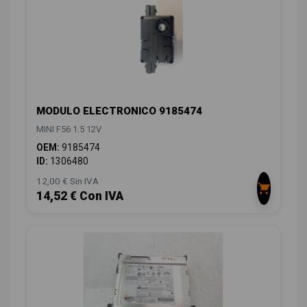
MODULO ELECTRONICO 9185474
MINI F56 1.5 12V
OEM:
9185474
ID:
1306480
12,00 € Sin IVA
14,52 € Con IVA