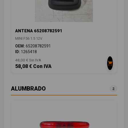
ANTENA 65208782591
MINI F56 1.5 12V
OEM:
65208782591
ID:
1265418
48,00 € Sin IVA
58,08 € Con IVA
ALUMBRADO
2