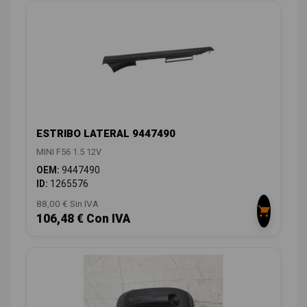
ESTRIBO LATERAL 9447490
MINI F56 1.5 12V
OEM:
9447490
ID:
1265576
88,00 € Sin IVA
106,48 € Con IVA