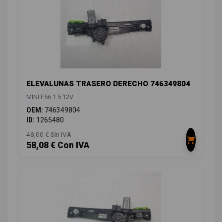
ELEVALUNAS TRASERO DERECHO 746349804
MINI F56 1.5 12V
OEM:
746349804
ID:
1265480
48,00 € Sin IVA
58,08 € Con IVA