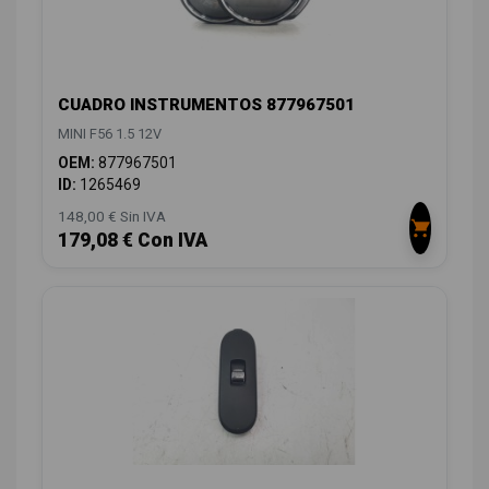
CUADRO INSTRUMENTOS 877967501
MINI F56 1.5 12V
OEM:
877967501
ID:
1265469
148,00 € Sin IVA
179,08 € Con IVA