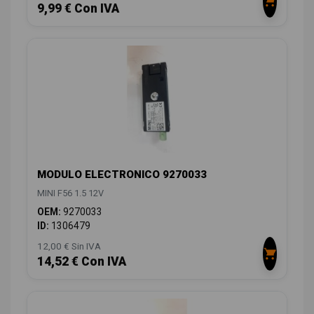
9,99 € Con IVA
MODULO ELECTRONICO 9270033
MINI F56 1.5 12V
OEM:
9270033
ID:
1306479
12,00 € Sin IVA
14,52 € Con IVA