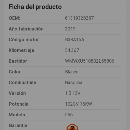
Ficha del producto
OEM:
61319328287
Año fabricación
2019
Código motor
B38A15A
Kilometraje
54.367
Bastidor
WMWXU510802L55806
Color
Blanco
Combustible
Gasolina
Versión
1.5 12V
Potencia
102CV 75KW
Modelo
F56
Garantia