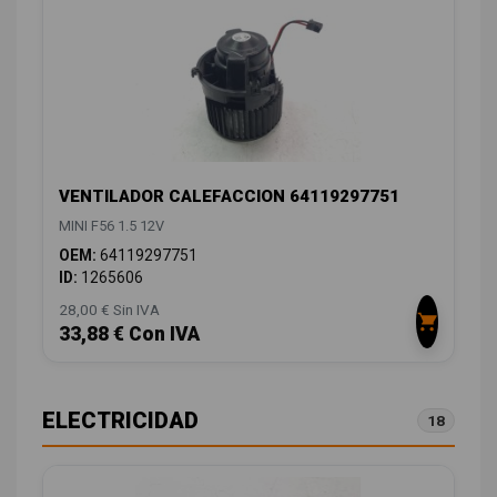
VENTILADOR CALEFACCION 64119297751
MINI F56 1.5 12V
OEM:
64119297751
ID:
1265606
28,00 € Sin IVA
33,88 € Con IVA
ELECTRICIDAD
18