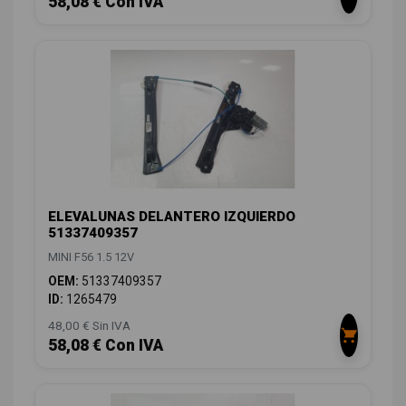
58,08 € Con IVA
ELEVALUNAS DELANTERO IZQUIERDO
51337409357
MINI F56 1.5 12V
OEM:
51337409357
ID:
1265479
48,00 € Sin IVA
58,08 € Con IVA