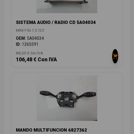
SISTEMA AUDIO / RADIO CD 5A04034
MINI F56 1.5 12V
OEM:
5A04034
ID:
1265591
88,00 € Sin IVA
106,48 € Con IVA
MANDO MULTIFUNCION 6827362