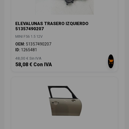
ELEVALUNAS TRASERO IZQUIERDO
51357490207
MINI F56 1.5 12V
OEM:
51357490207
ID:
1265481
48,00 € Sin IVA
58,08 € Con IVA