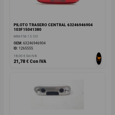
PILOTO TRASERO CENTRAL 63246946904
103F15041380
MINI F56 1.5 12V
OEM:
63246946904
ID:
1265555
18,00 € Sin IVA
21,78 € Con IVA