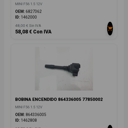
MINI F56 1.5 12V
OEM:
6827362
ID:
1462000
48,00 € Sin IVA
58,08 € Con IVA
BOBINA ENCENDIDO 864336005 77850002
MINI F56 1.5 12V
OEM:
864336005
ID:
1462808