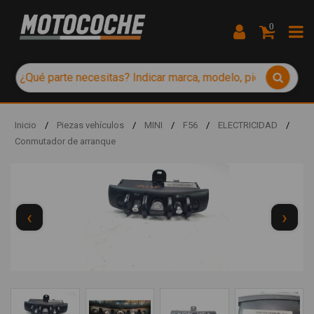
0
Inicio
/
Piezas vehículos
/
MINI
/
F56
/
ELECTRICIDAD
/
Conmutador de arranque
‹
›