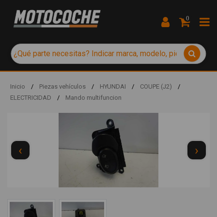
0
Inicio
/
Piezas vehículos
/
HYUNDAI
/
COUPE (J2)
/
ELECTRICIDAD
/
Mando multifuncion
‹
›