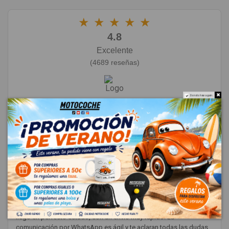
★
★
★
★
★
4.8
Excelente
(4689 reseñas)
Do not show again.
Dejar una reseña
★
★
★
★
★
23/06/2026
Cristóbal Rosado
Muy buena experiencia. Les compré un puente delantero y me
llegó en perfecto estado, con un envío muy rápido. La
comunicación por WhatsApp es ágil y te aclaran todas las dudas.