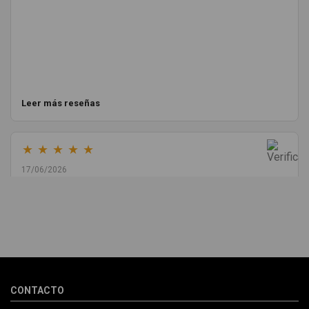
Leer más reseñas
★
★
★
★
★
17/06/2026
Melvin Valdez Valdez
He pedido desde Madrid una cremallera para mí furgo y me
sorprendió la rapidez con la que me gestionaron el envío, además
de que pocas veces compro piezas de Segundamano a distancia
por la incertidumbre de que pueda llegar averiada o con
desperfectos que no se aprecian por fotos. Al final todo perfecto,
CONTACTO
la pieza llegó correcta y bien embalada, además de llegarme 2
días antes de lo esperado.