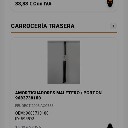
33,88 € Con IVA
CARROCERÍA TRASERA
1
AMORTIGUADORES MALETERO / PORTON
9683738180
PEUGEOT 5008 ACCESS
OEM:
9683738180
ID:
598873
16,00 € Sin IVA