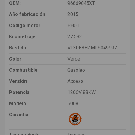
OEM:
96869045XT
Año fabricación
2015
Código motor
BH01
Kilometraje
27.583
Bastidor
VF30EBHZMFS049997
Color
Verde
Combustible
Gasóleo
Versión
Access
Potencia
120CV 88KW
Modelo
5008
Garantia
Tipo vehículo
Turismo