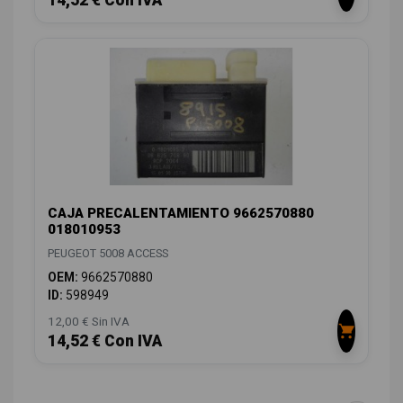
14,52 € Con IVA
CAJA PRECALENTAMIENTO 9662570880
018010953
PEUGEOT 5008 ACCESS
OEM:
9662570880
ID:
598949
12,00 € Sin IVA
14,52 € Con IVA