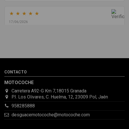
★
★
★
★
★
17/06/2026
Melvin Valdez Valdez
He pedido desde Madrid una cremallera para mí furgo y me
sorprendió la rapidez con la que me gestionaron el envío, además
de que pocas veces compro piezas de Segundamano a distancia
por la incertidumbre de que pueda llegar averiada o con
desperfectos que no se aprecian por fotos. Al final todo perfecto,
CONTACTO
la pieza llegó correcta y bien embalada, además de llegarme 2
días antes de lo esperado.
MOTOCOCHE
Carretera A92-G Km 7,18015 Granada
P.I. Los Olivares, C. Huelma, 12, 23009 Pol, Jaén
958285888
desguacemotocoche@motocoche.com