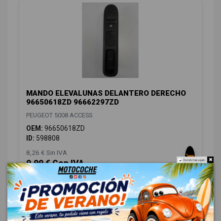
MANDO ELEVALUNAS DELANTERO DERECHO
96650618ZD 96662297ZD
PEUGEOT 5008 ACCESS
OEM:
96650618ZD
ID:
598808
8,26 € Sin IVA
9,99 € Con IVA
Do not show again.