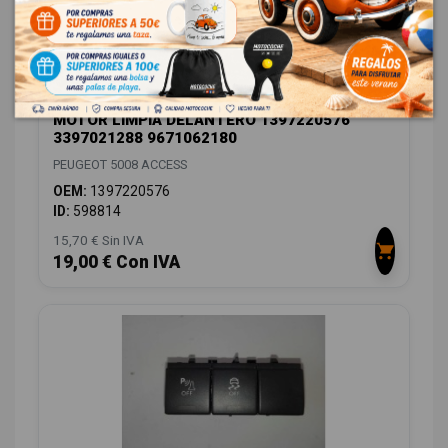
MOTOR LIMPIA DELANTERO 1397220576
3397021288 9671062180
PEUGEOT 5008 ACCESS
OEM:
1397220576
ID:
598814
15,70 € Sin IVA
19,00 € Con IVA