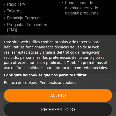
Condiciones de
Pago TPV
devoluciones y de
Talleres
garantía productos
Embalaje Premium
Preguntas Frecuentes
(FAQ)
Contacto
Este sitio Web utiliza cookies propias y de terceros para
SÍGUENOS EN
habilitar las funcionalidades técnicas de uso de la web,
realizar estadísticas y análisis del tráfico de navegación
recibido, personalizar las preferencias del usuario y otras
para ofrecer anuncios y publicidad. También permitimos el
uso de funcionalidades para interactuar con redes sociales.
Configure las cookies que nos permite utilizar:
© 2024 MOTOCOCHE, S.L . Todos los derechos reservados
Política de cookies
Personalizar cookies
| Desarrollado por
SeintoSOFT
Leer más reseñas
ACEPTO
★
★
★
★
★
RECHAZAR TODO
20/02/2026