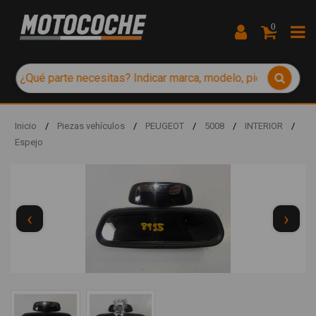
0
Inicio
/
Piezas vehículos
/
PEUGEOT
/
5008
/
INTERIOR
/
Espejo
‹
›