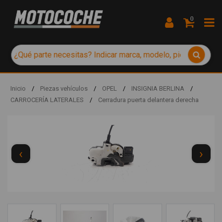
0
Inicio
/
Piezas vehículos
/
OPEL
/
INSIGNIA BERLINA
/
CARROCERÍA LATERALES
/
Cerradura puerta delantera derecha
‹
›