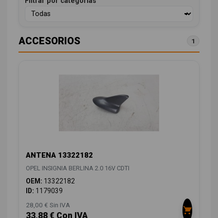
Filtrar por categorías
ACCESORIOS
1
ANTENA 13322182
OPEL INSIGNIA BERLINA 2.0 16V CDTI
OEM:
13322182
ID:
1179039
28,00 € Sin IVA
33,88 € Con IVA