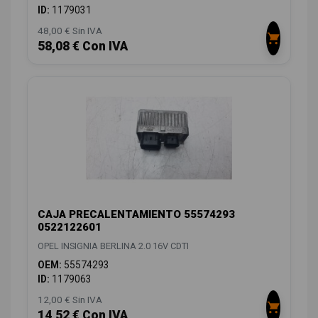
ID:
1179031
48,00 € Sin IVA
58,08 € Con IVA
CAJA PRECALENTAMIENTO 55574293
0522122601
OPEL INSIGNIA BERLINA 2.0 16V CDTI
OEM:
55574293
ID:
1179063
12,00 € Sin IVA
14,52 € Con IVA