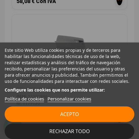
58,08 € Con IVA
Este sitio Web utiliza cookies propias y de terceros para
habilitar las funcionalidades técnicas de uso de la web,
realizar estadísticas y análisis del tráfico de navegación
recibido, personalizar las preferencias del usuario y otras
para ofrecer anuncios y publicidad. También permitimos el
MANDO ELEVALUNAS DELANTERO DERECHO
13301886
uso de funcionalidades para interactuar con redes sociales.
OPEL INSIGNIA BERLINA 2.0 16V CDTI
Configure las cookies que nos permite utilizar:
OEM:
13301886
Política de cookies
Personalizar cookies
ID:
1179130
8,26 € Sin IVA
ACEPTO
9,99 € Con IVA
RECHAZAR TODO