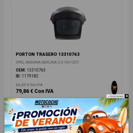
PORTON TRASERO 13310763
OPEL INSIGNIA BERLINA 2.0 16V CDTI
OEM:
13310763
ID:
1179182
66,00 € Sin IVA
79,86 € Con IVA
Do not show again.
CLIMATIZACIÓN
2