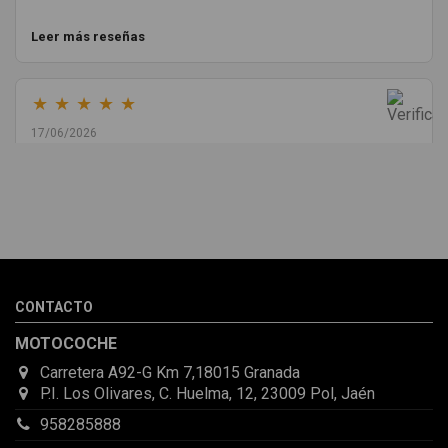
Leer más reseñas
★
★
★
★
★
17/06/2026
Melvin Valdez Valdez
He pedido desde Madrid una cremallera para mí furgo y me
sorprendió la rapidez con la que me gestionaron el envío, además
de que pocas veces compro piezas de Segundamano a distancia
por la incertidumbre de que pueda llegar averiada o con
desperfectos que no se aprecian por fotos. Al final todo perfecto,
CONTACTO
la pieza llegó correcta y bien embalada, además de llegarme 2
días antes de lo esperado.
MOTOCOCHE
Carretera A92-G Km 7,18015 Granada
P.I. Los Olivares, C. Huelma, 12, 23009 Pol, Jaén
958285888