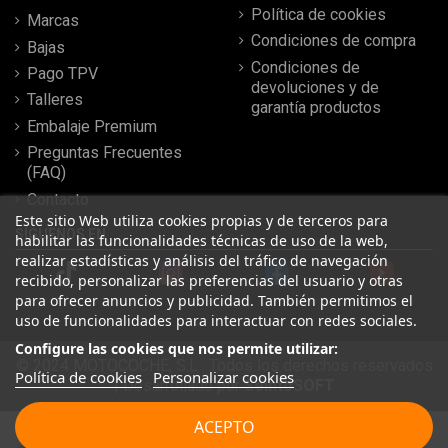
Política de cookies
Marcas
Condiciones de compra
Bajas
Condiciones de
Pago TPV
devoluciones y de
Talleres
garantía productos
Embalaje Premium
Preguntas Frecuentes
(FAQ)
Contacto
Este sitio Web utiliza cookies propias y de terceros para
SÍGUENOS EN
habilitar las funcionalidades técnicas de uso de la web,
realizar estadísticas y análisis del tráfico de navegación
recibido, personalizar las preferencias del usuario y otras
para ofrecer anuncios y publicidad. También permitimos el
uso de funcionalidades para interactuar con redes sociales.
Configure las cookies que nos permite utilizar:
© 2024 MOTOCOCHE, S.L . Todos los derechos reservados
Política de cookies
Personalizar cookies
| Desarrollado por
SeintoSOFT
Leer más reseñas
ACEPTO