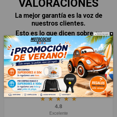
VALORACIONES
La mejor garantía es la voz de
nuestros clientes.
Esto es lo que dicen sobre su
Do not show again.
experiencia.
★
★
★
★
★
4.8
Excelente