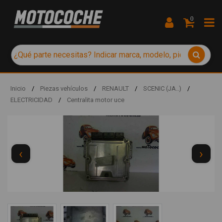
0
Inicio
/
Piezas vehículos
/
RENAULT
/
SCENIC (JA..)
/
ELECTRICIDAD
/
Centralita motor uce
‹
›