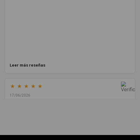
Leer más reseñas
★
★
★
★
★
17/06/2026
Melvin Valdez Valdez
He pedido desde Madrid una cremallera para mí furgo y me
sorprendió la rapidez con la que me gestionaron el envío, además
de que pocas veces compro piezas de Segundamano a distancia
por la incertidumbre de que pueda llegar averiada o con