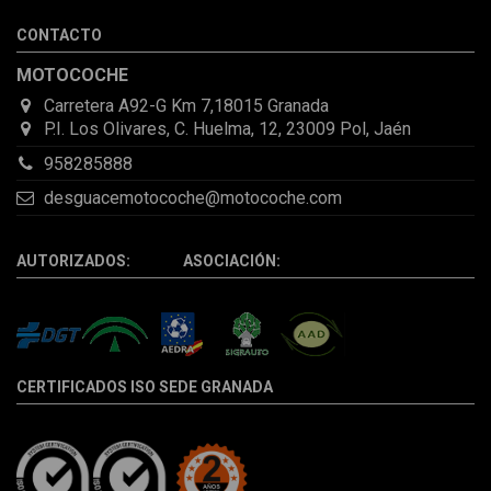
desperfectos que no se aprecian por fotos. Al final todo perfecto,
CONTACTO
la pieza llegó correcta y bien embalada, además de llegarme 2
días antes de lo esperado.
MOTOCOCHE
Carretera A92-G Km 7,18015 Granada
P.I. Los Olivares, C. Huelma, 12, 23009 Pol, Jaén
958285888
desguacemotocoche@motocoche.com
AUTORIZADOS: ASOCIACIÓN:
CERTIFICADOS ISO SEDE GRANADA