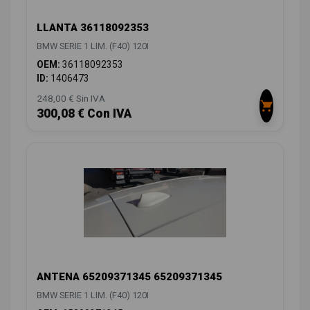
LLANTA 36118092353
BMW SERIE 1 LIM. (F40) 120I
OEM:
36118092353
ID:
1406473
248,00 € Sin IVA
300,08 € Con IVA
ANTENA 65209371345 65209371345
BMW SERIE 1 LIM. (F40) 120I