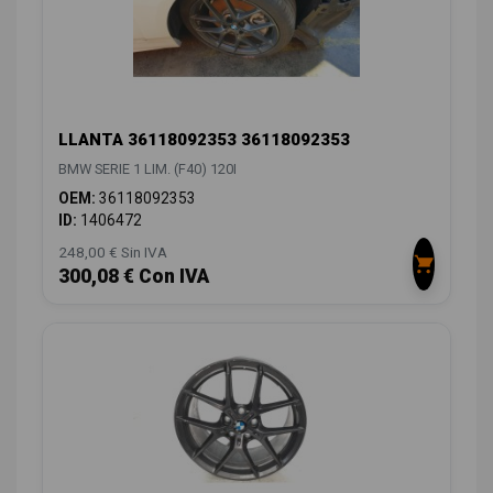
LLANTA 36118092353 36118092353
BMW SERIE 1 LIM. (F40) 120I
OEM:
36118092353
ID:
1406472
248,00 € Sin IVA
300,08 € Con IVA