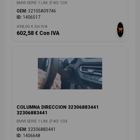
BMW SERIE 1 LIM. (F40) 120I
OEM:
32105A09746
ID:
1406517
498,00 € Sin IVA
602,58 € Con IVA
COLUMNA DIRECCION 32306883441
32306883441
BMW SERIE 1 LIM. (F40) 120I
OEM:
32306883441
ID:
1406648