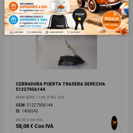
48,00 € Sin IVA
58,08 € Con IVA
CERRADURA PUERTA TRASERA DERECHA
51227956144
BMW SERIE 1 LIM. (F40) 120I
OEM:
51227956144
ID:
1406543
48,00 € Sin IVA
58,08 € Con IVA