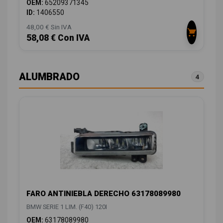
OEM:
65209371345
ID:
1406550
48,00 € Sin IVA
58,08 € Con IVA
ALUMBRADO
4
FARO ANTINIEBLA DERECHO 63178089980
BMW SERIE 1 LIM. (F40) 120I
OEM:
63178089980