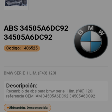
ABS 34505A6DC92
34505A6DC92
Codigo: 1406525
BMW SERIE 1 LIM. (F40) 120I
Descripción:
Recambio de abs para bmw serie 1 lim. (f40) 120i
referencia OEM IAM 34505A6DC92 34505A6DC92
Ubicación: Desconocida