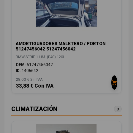
AMORTIGUADORES MALETERO / PORTON
51247456042 51247456042
BMW SERIE 1 LIM. (F40) 120I
OEM:
51247456042
ID:
1406642
28,00 € Sin IVA
33,88 € Con IVA
CLIMATIZACIÓN
3