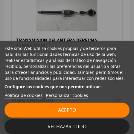
TRANSMISION DELANTERA DERECHA
31605A2E048
Este sitio Web utiliza cookies propias y de terceros para
habilitar las funcionalidades técnicas de uso de la web,
BMW SERIE 1 LIM. (F40) 120I
realizar estadísticas y análisis del tráfico de navegación
ID:
1406659
recibido, personalizar las preferencias del usuario y otras
148,00 € Sin IVA
para ofrecer anuncios y publicidad. También permitimos el
179,08 € Con IVA
uso de funcionalidades para interactuar con redes sociales.
Configure las cookies que nos permite utilizar:
Política de cookies
Personalizar cookies
ELECTRICIDAD
16
ACEPTO
RECHAZAR TODO