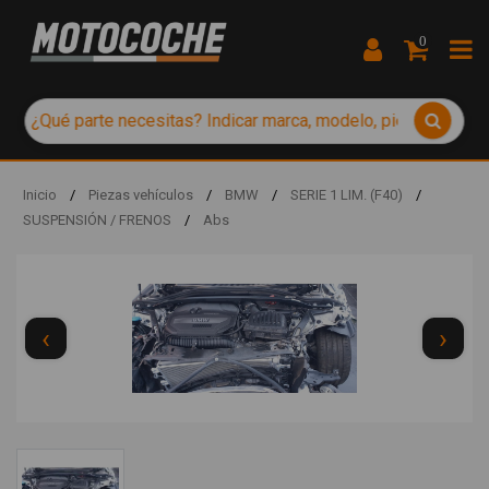
0
Inicio
/
Piezas vehículos
/
BMW
/
SERIE 1 LIM. (F40)
/
SUSPENSIÓN / FRENOS
/
Abs
‹
›