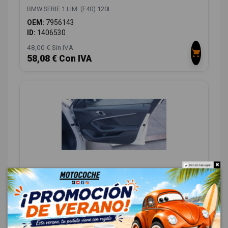
BMW SERIE 1 LIM. (F40) 120I
OEM:
7956143
ID:
1406530
48,00 € Sin IVA
58,08 € Con IVA
Do not show again.
ELEVALUNAS DELANTERO DERECHO
51335A638E4 51335A638E4
BMW SERIE 1 LIM. (F40) 120I
OEM:
51335A638E4
ID:
1406534