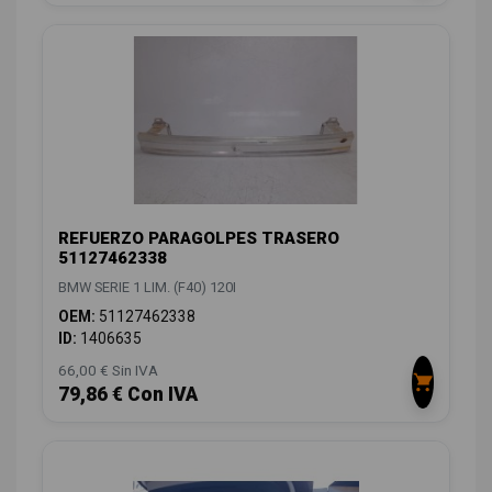
REFUERZO PARAGOLPES TRASERO
51127462338
BMW SERIE 1 LIM. (F40) 120I
OEM:
51127462338
ID:
1406635
66,00 € Sin IVA
79,86 € Con IVA