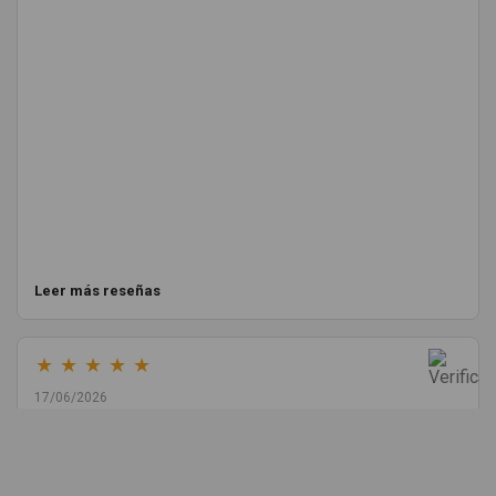
Leer más reseñas
★
★
★
★
★
17/06/2026
Melvin Valdez Valdez
He pedido desde Madrid una cremallera para mí furgo y me