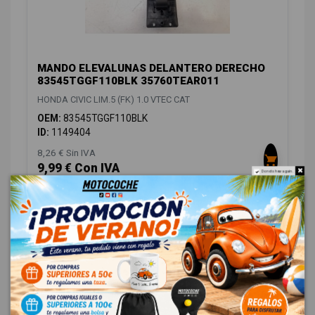
MANDO ELEVALUNAS DELANTERO DERECHO
83545TGGF110BLK 35760TEAR011
HONDA CIVIC LIM.5 (FK) 1.0 VTEC CAT
OEM:
83545TGGF110BLK
ID:
1149404
8,26 € Sin IVA
9,99 € Con IVA
Do not show again.