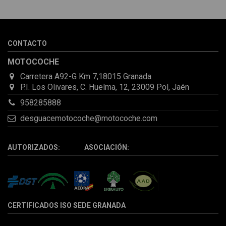
sorprendió la rapidez con la que me gestionaron el envío, además
de que pocas veces compro piezas de Segundamano a distancia
por la incertidumbre de que pueda llegar averiada o con
desperfectos que no se aprecian por fotos. Al final todo perfecto,
CONTACTO
la pieza llegó correcta y bien embalada, además de llegarme 2
días antes de lo esperado.
MOTOCOCHE
Carretera A92-G Km 7,18015 Granada
P.I. Los Olivares, C. Huelma, 12, 23009 Pol, Jaén
958285888
desguacemotocoche@motocoche.com
AUTORIZADOS: ASOCIACIÓN:
CERTIFICADOS ISO SEDE GRANADA