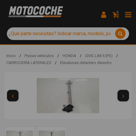
0
Inicio
/
Piezas vehículos
/
HONDA
/
CIVIC LIM.5 (FK)
/
CARROCERÍA LATERALES
/
Elevalunas delantero derecho
‹
›