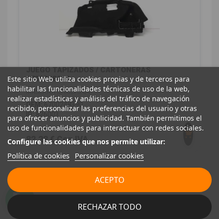
JUEGO TAPIZADOS / CARTONERAS
Este sitio Web utiliza cookies propias y de terceros para
6700248390
habilitar las funcionalidades técnicas de uso de la web,
MASERATI GHIBLI S Q4
realizar estadísticas y análisis del tráfico de navegación
OEM:
6700248390
recibido, personalizar las preferencias del usuario y otras
ID:
826003
para ofrecer anuncios y publicidad. También permitimos el
uso de funcionalidades para interactuar con redes sociales.
68,00 € Sin IVA
82,28 € Con IVA
Configure las cookies que nos permite utilizar:
Política de cookies
Personalizar cookies
MOTOR / ADMISIÓN / ESCAPE
7
ACEPTO
RECHAZAR TODO