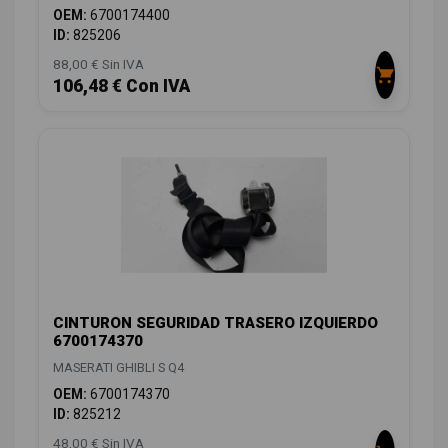
OEM:
6700174400
ID:
825206
88,00 € Sin IVA
106,48 € Con IVA
CINTURON SEGURIDAD TRASERO IZQUIERDO
6700174370
MASERATI GHIBLI S Q4
OEM:
6700174370
ID:
825212
48,00 € Sin IVA