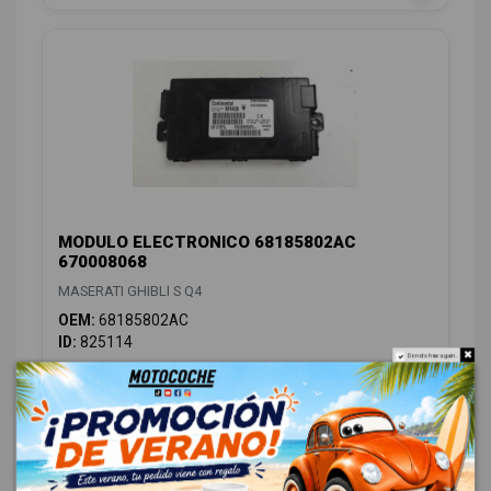
MODULO ELECTRONICO 68185802AC
670008068
MASERATI GHIBLI S Q4
OEM:
68185802AC
ID:
825114
Do not show again.
48,00 € Sin IVA
58,08 € Con IVA