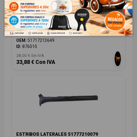
PASO RUEDA TRASERO IZQUIERDO
51717213649
BMW X3 (F25) SDRIVE 18D
OEM:
51717213649
ID:
876010
28,00 € Sin IVA
33,88 € Con IVA
ESTRIBOS LATERALES 51777210079