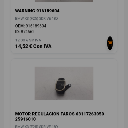
WARNING 916189604
BMW X3 (F25) SDRIVE 18D
OEM:
916189604
ID:
874562
12,00 € Sin IVA
14,52 € Con IVA
MOTOR REGULACION FAROS 63117263050
25916010
BMW X3 (F25) SDRIVE 18D