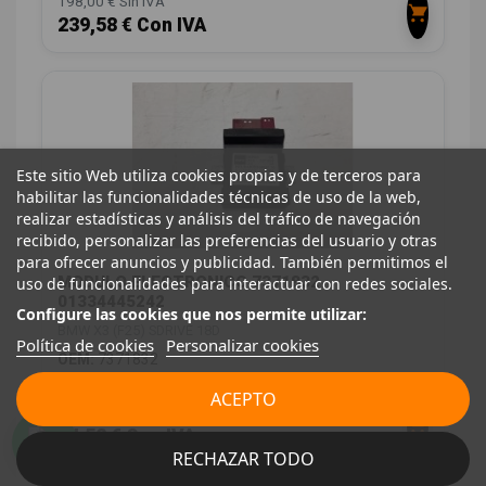
198,00 € Sin IVA
239,58 € Con IVA
Este sitio Web utiliza cookies propias y de terceros para
habilitar las funcionalidades técnicas de uso de la web,
realizar estadísticas y análisis del tráfico de navegación
recibido, personalizar las preferencias del usuario y otras
para ofrecer anuncios y publicidad. También permitimos el
MODULO ELECTRONICO 7371832
uso de funcionalidades para interactuar con redes sociales.
01334445242
Configure las cookies que nos permite utilizar:
BMW X3 (F25) SDRIVE 18D
Política de cookies
Personalizar cookies
OEM:
7371832
ID:
1064486
ACEPTO
12,00 € Sin IVA
14,52 € Con IVA
RECHAZAR TODO