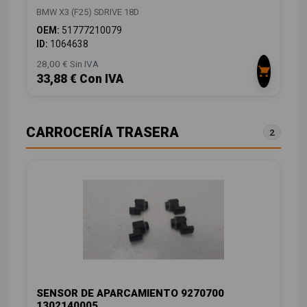
BMW X3 (F25) SDRIVE 18D
OEM:
51777210079
ID:
1064638
28,00 € Sin IVA
33,88 € Con IVA
CARROCERÍA TRASERA
2
SENSOR DE APARCAMIENTO 9270700
1302140005