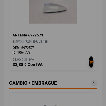
ANTENA 6972573
BMW X3 (F25) SDRIVE 18D
OEM:
6972573
ID:
1064778
28,00 € Sin IVA
33,88 € Con IVA
CAMBIO / EMBRAGUE
1