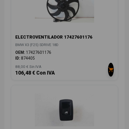
ELECTROVENTILADOR 17427601176
BMW X3 (F25) SDRIVE 18D
OEM:
17427601176
ID:
874405
88,00 € Sin IVA
106,48 € Con IVA