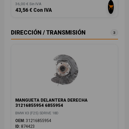
36,00 € Sin IVA
43,56 € Con IVA
DIRECCIÓN / TRANSMISIÓN
3
MANGUETA DELANTERA DERECHA
31216855954 6855954
BMW X3 (F25) SDRIVE 18D
OEM:
31216855954
ID:
874423