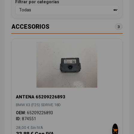
Filtrar por categorías
ACCESORIOS
3
ANTENA 65209226893
BMW X3 (F25) SDRIVE 18D
OEM:
65209226893
ID:
874551
28,00 € Sin IVA
33,88 € Con IVA