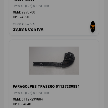
BMW X3 (F25) SDRIVE 18D
OEM:
9270700
ID:
874558
28,00 € Sin IVA
33,88 € Con IVA
PARAGOLPES TRASERO 51127239884
BMW X3 (F25) SDRIVE 18D
OEM:
51127239884
ID:
1064640