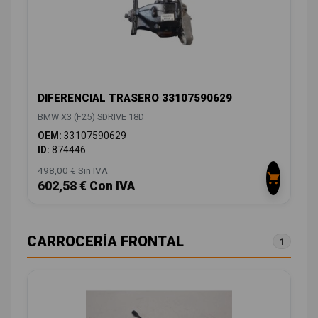
DIFERENCIAL TRASERO 33107590629
BMW X3 (F25) SDRIVE 18D
OEM:
33107590629
ID:
874446
498,00 € Sin IVA
602,58 € Con IVA
CARROCERÍA FRONTAL
1