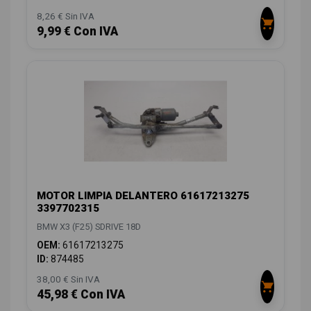
8,26 € Sin IVA
9,99 € Con IVA
MOTOR LIMPIA DELANTERO 61617213275
3397702315
BMW X3 (F25) SDRIVE 18D
OEM:
61617213275
ID:
874485
38,00 € Sin IVA
45,98 € Con IVA