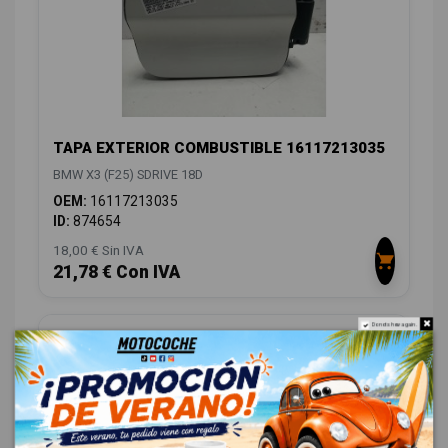
TAPA EXTERIOR COMBUSTIBLE 16117213035
BMW X3 (F25) SDRIVE 18D
OEM:
16117213035
ID:
874654
18,00 € Sin IVA
21,78 € Con IVA
Do not show again.