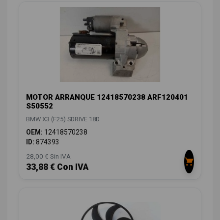
MOTOR ARRANQUE 12418570238 ARF120401
S50552
BMW X3 (F25) SDRIVE 18D
OEM:
12418570238
ID:
874393
28,00 € Sin IVA
33,88 € Con IVA