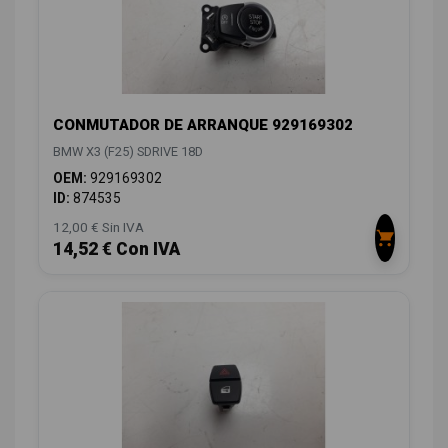
CONMUTADOR DE ARRANQUE 929169302
BMW X3 (F25) SDRIVE 18D
OEM:
929169302
ID:
874535
12,00 € Sin IVA
14,52 € Con IVA