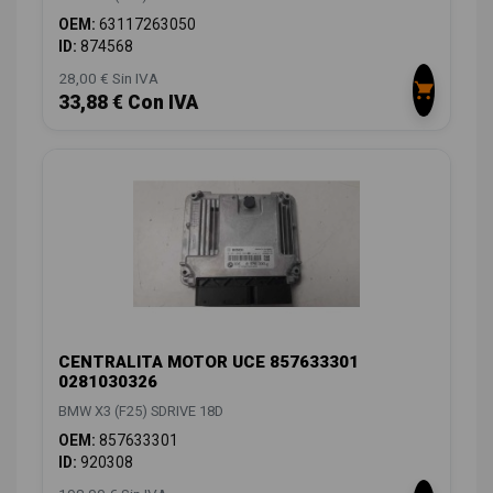
OEM:
63117263050
ID:
874568
28,00 € Sin IVA
33,88 € Con IVA
CENTRALITA MOTOR UCE 857633301
0281030326
BMW X3 (F25) SDRIVE 18D
OEM:
857633301
ID:
920308