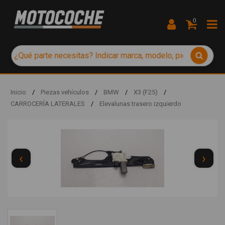
0
Inicio
/
Piezas vehículos
/
BMW
/
X3 (F25)
/
CARROCERÍA LATERALES
/
Elevalunas trasero izquierdo
‹
›