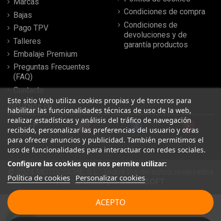
Marcas
Condiciones de compra
Bajas
Condiciones de
Pago TPV
devoluciones y de
Talleres
garantía productos
Embalaje Premium
Preguntas Frecuentes
(FAQ)
Contacto
Este sitio Web utiliza cookies propias y de terceros para
SÍGUENOS EN
habilitar las funcionalidades técnicas de uso de la web,
realizar estadísticas y análisis del tráfico de navegación
recibido, personalizar las preferencias del usuario y otras
para ofrecer anuncios y publicidad. También permitimos el
uso de funcionalidades para interactuar con redes sociales.
Configure las cookies que nos permite utilizar:
© 2024 MOTOCOCHE, S.L . Todos los derechos reservados
Política de cookies
Personalizar cookies
| Desarrollado por
SeintoSOFT
Leer más reseñas
ACEPTO