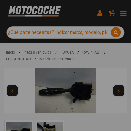
0
Inicio
/
Piezas vehículos
/
TOYOTA
/
RAV 4 (A2)
/
ELECTRICIDAD
/
Mando intermitentes
‹
›