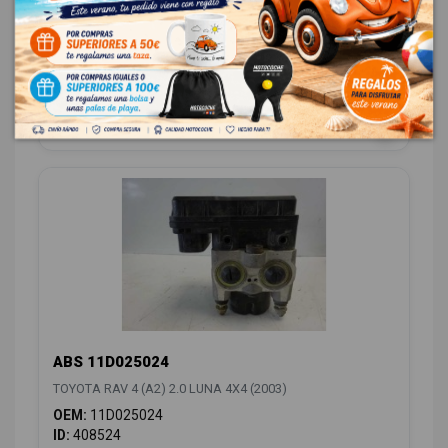
BOMBA FRENO 4720142290
TOYOTA RAV 4 (A2) 2.0 LUNA 4X4 (2003)
OEM:
4720142290
ID:
408139
28,00 € Sin IVA
33,88 € Con IVA
ABS 11D025024
TOYOTA RAV 4 (A2) 2.0 LUNA 4X4 (2003)
OEM:
11D025024
ID:
408524