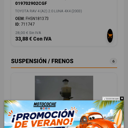
019702902CGF
TOYOTA RAV 4 (A2) 2.0 LUNA 4X4 (2003)
OEM:
FH5N181373
ID:
711747
28,00 € Sin IVA
33,88 € Con IVA
SUSPENSIÓN / FRENOS
6
Do not show again.