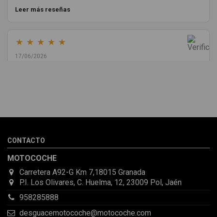
Leer más reseñas
★
★
★
★
★
17/06/2026
Melvin Valdez Valdez
He pedido desde Madrid una cremallera para mí furgo y me
sorprendió la rapidez con la que me gestionaron el envío, además
de que pocas veces compro piezas de Segundamano a distancia
por la incertidumbre de que pueda llegar averiada o con
desperfectos que no se aprecian por fotos. Al final todo perfecto,
CONTACTO
la pieza llegó correcta y bien embalada, además de llegarme 2
días antes de lo esperado.
MOTOCOCHE
Carretera A92-G Km 7,18015 Granada
P.I. Los Olivares, C. Huelma, 12, 23009 Pol, Jaén
958285888
desguacemotocoche@motocoche.com