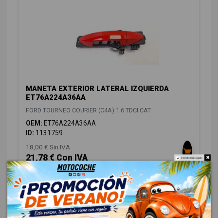
MANETA EXTERIOR LATERAL IZQUIERDA
ET76A224A36AA
FORD TOURNEO COURIER (C4A) 1.6 TDCI CAT
OEM:
ET76A224A36AA
ID:
1131759
18,00 € Sin IVA
21,78 € Con IVA
Do not show again.