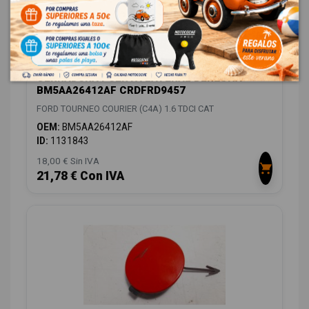
CERRADURA PUERTA LATERAL DERECHA
BM5AA26412AF CRDFRD9457
FORD TOURNEO COURIER (C4A) 1.6 TDCI CAT
OEM:
BM5AA26412AF
ID:
1131843
18,00 € Sin IVA
21,78 € Con IVA