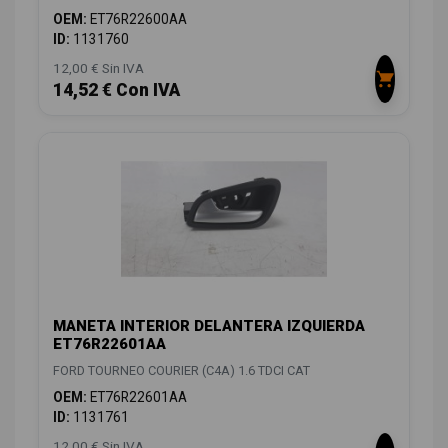
OEM:
ET76R22600AA
ID:
1131760
12,00 € Sin IVA
14,52 € Con IVA
MANETA INTERIOR DELANTERA IZQUIERDA
ET76R22601AA
FORD TOURNEO COURIER (C4A) 1.6 TDCI CAT
OEM:
ET76R22601AA
ID:
1131761
12,00 € Sin IVA