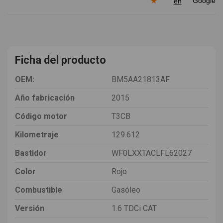
★
en
Ficha del producto
OEM:
BM5AA21813AF
Año fabricación
2015
Código motor
T3CB
Kilometraje
129.612
Bastidor
WF0LXXTACLFL62027
Color
Rojo
Combustible
Gasóleo
Versión
1.6 TDCi CAT