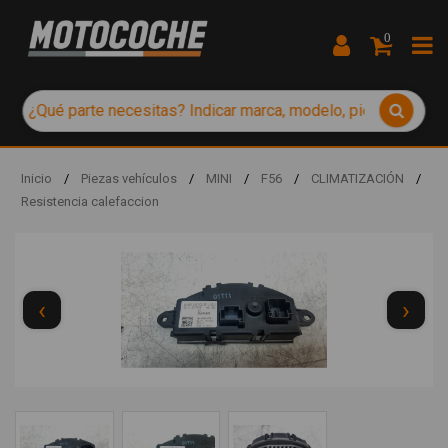
0
Inicio
/
Piezas vehículos
/
MINI
/
F56
/
CLIMATIZACIÓN
/
Resistencia calefaccion
‹
›