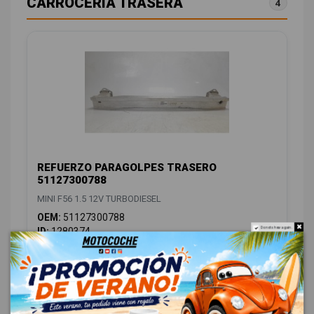
CARROCERÍA TRASERA
4
REFUERZO PARAGOLPES TRASERO
51127300788
MINI F56 1.5 12V TURBODIESEL
OEM:
51127300788
ID:
1280374
Do not show again.
59,00 € Sin IVA
71,39 € Con IVA