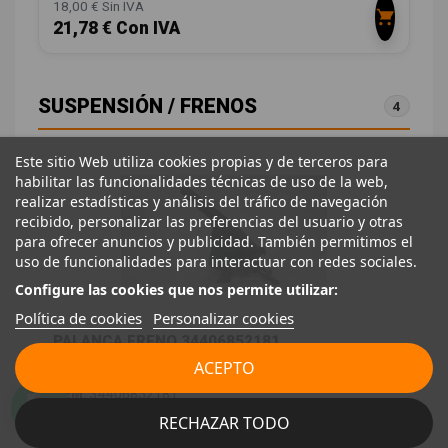
18,00 € Sin IVA
21,78 € Con IVA
SUSPENSIÓN / FRENOS
4
Este sitio Web utiliza cookies propias y de terceros para
habilitar las funcionalidades técnicas de uso de la web,
realizar estadísticas y análisis del tráfico de navegación
recibido, personalizar las preferencias del usuario y otras
para ofrecer anuncios y publicidad. También permitimos el
uso de funcionalidades para interactuar con redes sociales.
Configure las cookies que nos permite utilizar:
Política de cookies
Personalizar cookies
PALANCA FRENO 34406852181
ACEPTO
MINI F56 1.5 12V TURBODIESEL
OEM:
34406852181
ID:
1280323
RECHAZAR TODO
28,00 € Sin IVA