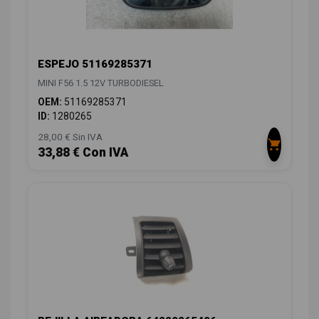
ESPEJO 51169285371
MINI F56 1.5 12V TURBODIESEL
OEM:
51169285371
ID:
1280265
28,00 € Sin IVA
33,88 € Con IVA