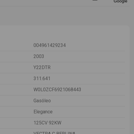
004961429234
2003
Y22DTR
311.641
W0L0ZCF6921068443
Gasóleo
Elegance
125CV 92KW
VECTRA C BERLINA