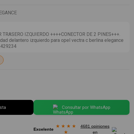
LEGANCE
 TRASERO IZQUIERDO ++++CONECTOR DE 2 PINES+++.
dad delantero izquierdo para opel vectra c berlina elegance
1429234
esta
Consultar por WhatsApp
★
★
★
★
4681 opiniones
Excelente
★
en