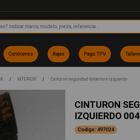
Conócenos
Bajas
Pago TPV
Taller
NA
/
INTERIOR
/
Cinturon seguridad delantero izquierdo
CINTURON SE
IZQUIERDO 00
Codigo: 497024