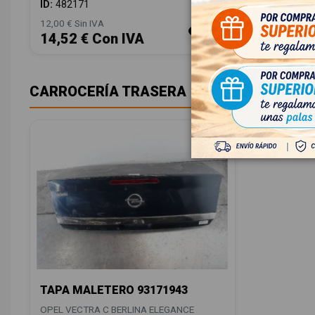
ID:
482171
ID:
29576
12,00 € Sin IVA
12,00 € Sin
14,52 € Con IVA
14,52 
CARROCERÍA TRASERA
TAPA MALETERO 93171943
OPEL VECTRA C BERLINA ELEGANCE