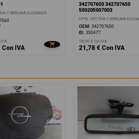
1
342707650 342707650
500205007003
RA C BERLINA ELEGANCE
OPEL VECTRA C BERLINA ELEG
7560
OEM:
342707650
7
ID:
350477
 IVA
18,00 € Sin IVA
€ Con IVA
21,78 € Con IVA