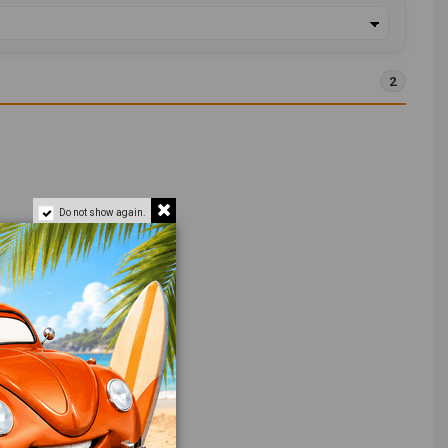
2
Do not show again.