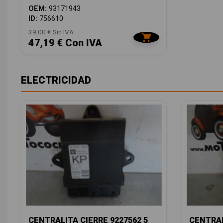
OEM:
93171943
ID:
756610
39,00 € Sin IVA
47,19 € Con IVA
ELECTRICIDAD
CENTRALITA CIERRE 9227562 5
CENTRAL