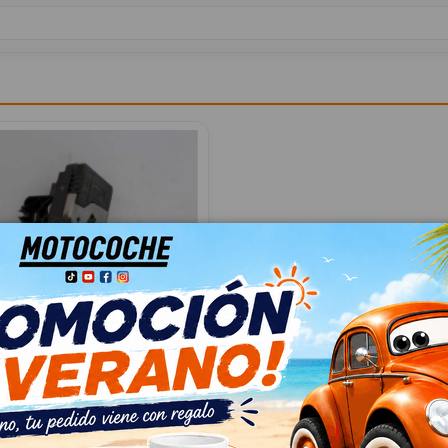
URA PUERTA TRASERA
A REF
RA C BERLINA ELEGANCE