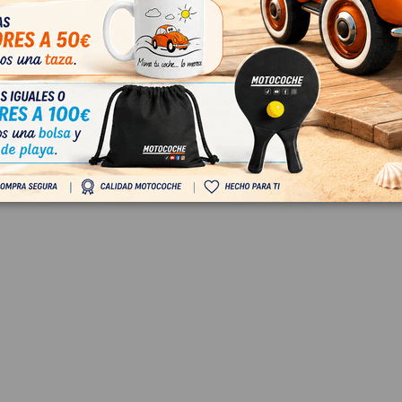
2
 IVA
€ Con IVA