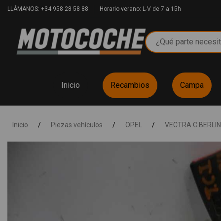
LLÁMANOS: +34 958 28 58 88
Horario verano: L-V de 7 a 15h
Inicio
Recambios
Campa
Inicio
/
Piezas vehículos
/
OPEL
/
VECTRA C BERLI