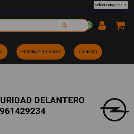
Select Language
▼
EUR €
es
Embalaje Premium
Contacto
GURIDAD DELANTERO
4961429234