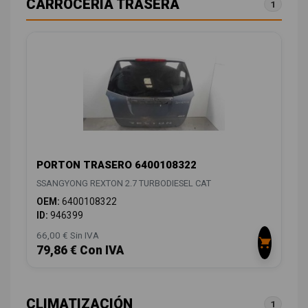
CARROCERÍA TRASERA
1
PORTON TRASERO 6400108322
SSANGYONG REXTON 2.7 TURBODIESEL CAT
OEM:
6400108322
ID:
946399
66,00 € Sin IVA
79,86 € Con IVA
CLIMATIZACIÓN
1