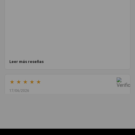
Leer más reseñas
★
★
★
★
★
17/06/2026
Melvin Valdez Valdez
He pedido desde Madrid una cremallera para mí furgo y me
sorprendió la rapidez con la que me gestionaron el envío, además
de que pocas veces compro piezas de Segundamano a distancia
por la incertidumbre de que pueda llegar averiada o con