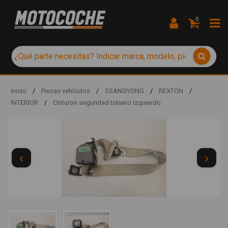
0
Inicio
/
Piezas vehículos
/
SSANGYONG
/
REXTON
/
INTERIOR
/
Cinturon seguridad trasero izquierdo
‹
›