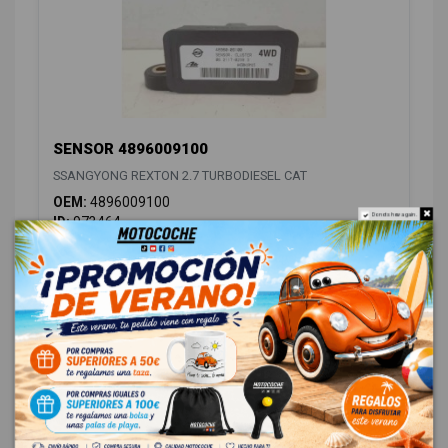
SENSOR 4896009100
SSANGYONG REXTON 2.7 TURBODIESEL CAT
OEM:
4896009100
Do not show again.
ID:
973464
18,00 € Sin IVA
21,78 € Con IVA