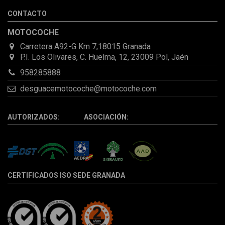
desperfectos que no se aprecian por fotos. Al final todo perfecto,
CONTACTO
la pieza llegó correcta y bien embalada, además de llegarme 2
días antes de lo esperado.
MOTOCOCHE
Carretera A92-G Km 7,18015 Granada
P.I. Los Olivares, C. Huelma, 12, 23009 Pol, Jaén
958285888
desguacemotocoche@motocoche.com
AUTORIZADOS: ASOCIACIÓN:
CERTIFICADOS ISO SEDE GRANADA