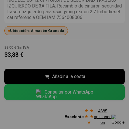
MODELO 06-12 CINTURON DE SEGURIDAD TRASERO
IZQUIERDO DE 3A FILA. Recambio de cinturon seguridad
trasero izquierdo para ssangyong rexton 2.7 turbodiesel
cat referencia OEM IAM 7564008006
Ubicación: Almacén Granada
28,00 €
Sin IVA
33,88 €
Añadir a la cesta
Consultar por WhatsApp
★
★
4685
★
★
Excelente
opiniones
★
en