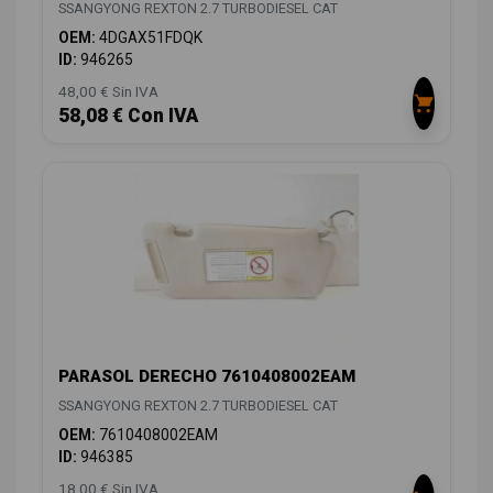
SSANGYONG REXTON 2.7 TURBODIESEL CAT
OEM:
4DGAX51FDQK
ID:
946265
48,00 € Sin IVA
58,08 € Con IVA
PARASOL DERECHO 7610408002EAM
SSANGYONG REXTON 2.7 TURBODIESEL CAT
OEM:
7610408002EAM
ID:
946385
18,00 € Sin IVA