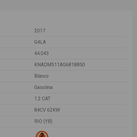
2017
G4LA
44.043
KNADM511AG6818850
Blanco
Gasolina
1.2 CAT
84CV 62KW
RIO (YB)