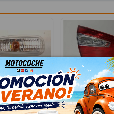
LATERAL IZQUIERDO
PILOTO TRASERO IZQUI
924031W2
) 1.2 CAT
KIA RIO (YB) 1.2 CAT
031W
OEM:
924031W2
9
ID:
916487
 IVA
28,00 € Sin IVA