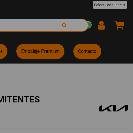
Select Language
▼
EUR €
es
Embalaje Premium
Contacto
MITENTES