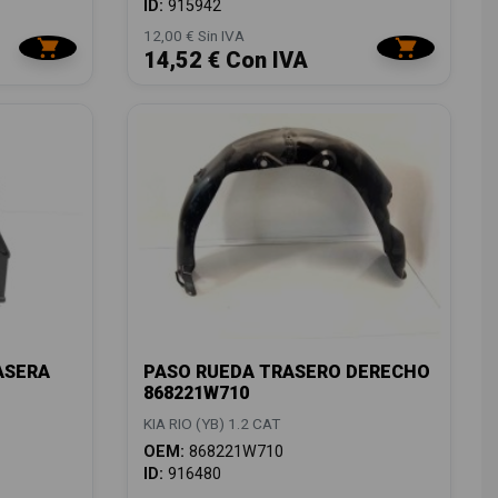
ID:
915942
12,00 € Sin IVA
14,52 € Con IVA
ASERA
PASO RUEDA TRASERO DERECHO
868221W710
KIA RIO (YB) 1.2 CAT
OEM:
868221W710
ID:
916480