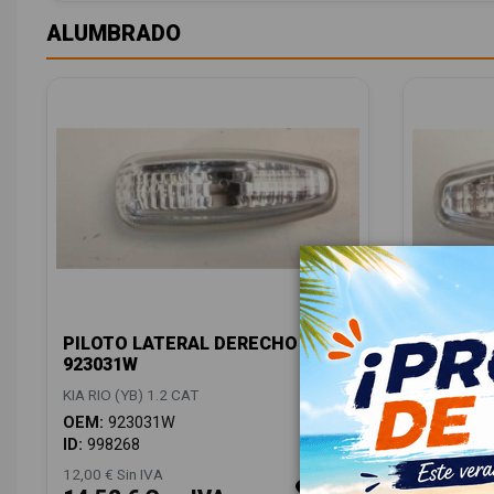
ALUMBRADO
PILOTO LATERAL DERECHO
PILOTO 
923031W
923031W
KIA RIO (YB) 1.2 CAT
KIA RIO (YB
OEM:
923031W
OEM:
923
ID:
998268
ID:
99826
12,00 € Sin IVA
12,00 € Sin