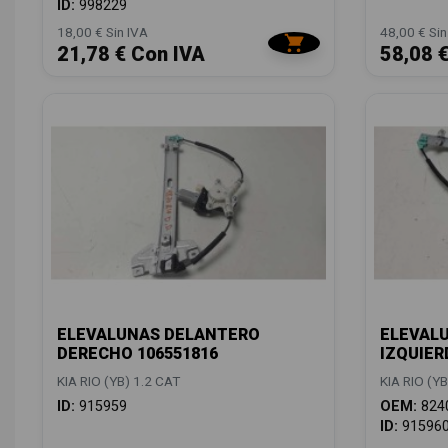
ID:
998229
18,00 € Sin IVA
48,00 € Sin
21,78 € Con IVA
58,08 
ELEVALUNAS DELANTERO
ELEVAL
DERECHO 106551816
IZQUIER
KIA RIO (YB) 1.2 CAT
KIA RIO (YB
ID:
915959
OEM:
824
ID:
91596