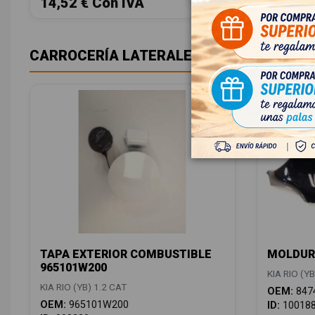
14,52 € Con IVA
14,52 
CARROCERÍA LATERALES
TAPA EXTERIOR COMBUSTIBLE
MOLDUR
965101W200
KIA RIO (YB
KIA RIO (YB) 1.2 CAT
OEM:
847
OEM:
965101W200
ID:
10018