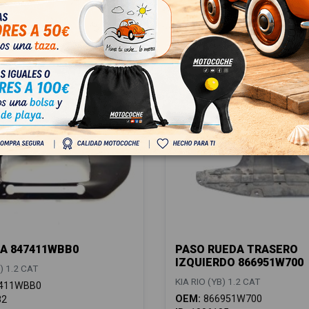
€ Con IVA
33,88 € Con IVA
A 847411WBB0
PASO RUEDA TRASERO
IZQUIERDO 866951W700
) 1.2 CAT
KIA RIO (YB) 1.2 CAT
411WBB0
OEM:
866951W700
82