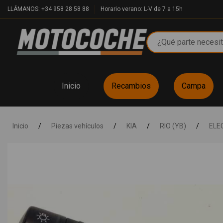
LLÁMANOS: +34 958 28 58 88
Horario verano: L-V de 7 a 15h
Inicio
Recambios
Campa
Inicio
/
Piezas vehículos
/
KIA
/
RIO (YB)
/
ELE