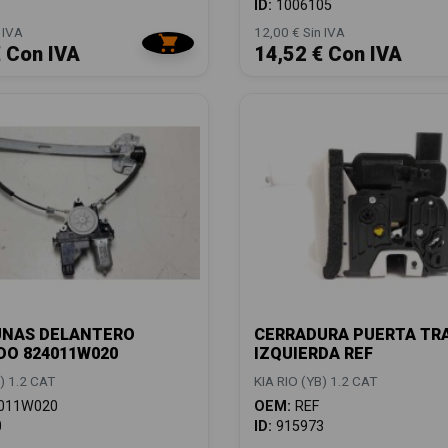
ID:
1006105
 IVA
12,00 € Sin IVA
€ Con IVA
14,52 € Con IVA
UNAS DELANTERO
CERRADURA PUERTA TR
DO 824011W020
IZQUIERDA REF
) 1.2 CAT
KIA RIO (YB) 1.2 CAT
011W020
OEM:
REF
0
ID:
915973