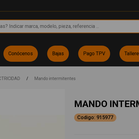
Conócenos
Bajas
Pago TPV
Taller
CTRICIDAD
/
Mando intermitentes
MANDO INTER
Codigo: 915977