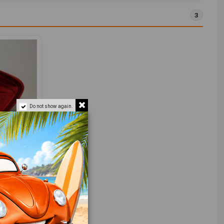
3
Do not show again.
ERDO