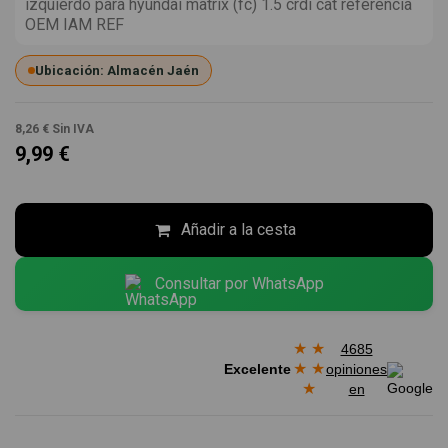
izquierdo para hyundai matrix (fc) 1.5 crdi cat referencia
OEM IAM REF
Ubicación: Almacén Jaén
8,26 €
Sin IVA
9,99 €
Añadir a la cesta
Consultar por WhatsApp
★
★
4685
★
★
Excelente
opiniones
★
en