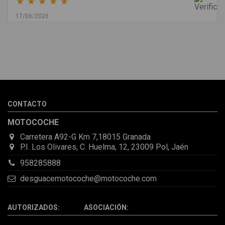
★
★
★
★
★
17/06/2026
Melvin Valdez Valdez
He pedido desde Madrid una cremallera para mí furgo y me
sorprendió la rapidez con la que me gestionaron el envío, además
de que pocas veces compro piezas de Segundamano a distancia
por la incertidumbre de que pueda llegar averiada o con
desperfectos que no se aprecian por fotos. Al final todo perfecto,
CONTACTO
la pieza llegó correcta y bien embalada, además de llegarme 2
días antes de lo esperado.
MOTOCOCHE
Carretera A92-G Km 7,18015 Granada
P.I. Los Olivares, C. Huelma, 12, 23009 Pol, Jaén
958285888
desguacemotocoche@motocoche.com
AUTORIZADOS: ASOCIACIÓN: