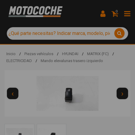
0
Inicio
/
Piezas vehículos
/
HYUNDAI
/
MATRIX (FC)
/
ELECTRICIDAD
/
Mando elevalunas trasero izquierdo
‹
›