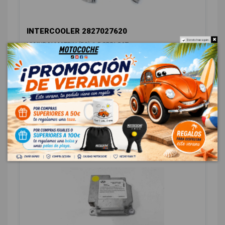
INTERCOOLER 2827027620
Do not show again.
HYUNDAI MATRIX (FC) 1.5 CRDI CAT
OEM:
2827027620
ID:
999691
18,00 € Sin IVA
21,78 € Con IVA
OTROS
2