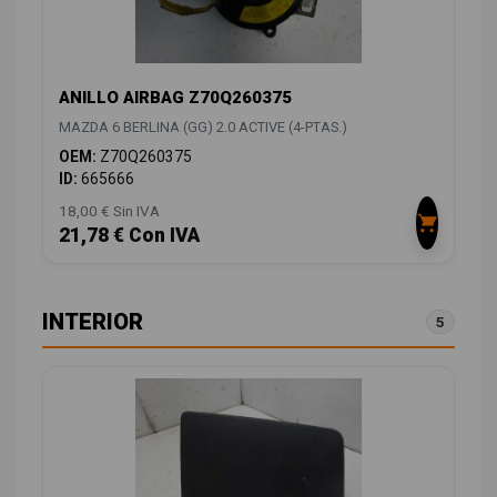
ANILLO AIRBAG Z70Q260375
MAZDA 6 BERLINA (GG) 2.0 ACTIVE (4-PTAS.)
OEM:
Z70Q260375
ID:
665666
18,00 € Sin IVA
21,78 € Con IVA
INTERIOR
5