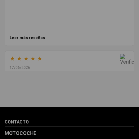
Leer más reseñas
★
★
★
★
★
17/06/2026
Melvin Valdez Valdez
He pedido desde Madrid una cremallera para mí furgo y me
sorprendió la rapidez con la que me gestionaron el envío, además
de que pocas veces compro piezas de Segundamano a distancia
por la incertidumbre de que pueda llegar averiada o con
desperfectos que no se aprecian por fotos. Al final todo perfecto,
CONTACTO
la pieza llegó correcta y bien embalada, además de llegarme 2
días antes de lo esperado.
MOTOCOCHE