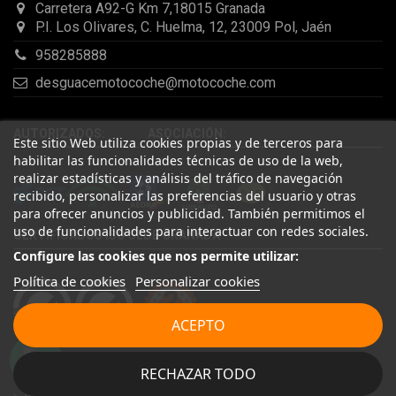
Carretera A92-G Km 7,18015 Granada
P.I. Los Olivares, C. Huelma, 12, 23009 Pol, Jaén
958285888
desguacemotocoche@motocoche.com
AUTORIZADOS: ASOCIACIÓN:
Este sitio Web utiliza cookies propias y de terceros para
habilitar las funcionalidades técnicas de uso de la web,
realizar estadísticas y análisis del tráfico de navegación
recibido, personalizar las preferencias del usuario y otras
para ofrecer anuncios y publicidad. También permitimos el
uso de funcionalidades para interactuar con redes sociales.
CERTIFICADOS ISO SEDE GRANADA
Configure las cookies que nos permite utilizar:
Política de cookies
Personalizar cookies
ACEPTO
MAPA WEB
LEGAL
RECHAZAR TODO