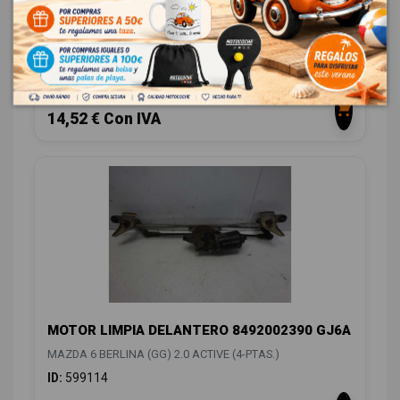
MANDO INTERMITENTES
MAZDA 6 BERLINA (GG) 2.0 ACTIVE (4-PTAS.)
ID:
599107
12,00 € Sin IVA
14,52 € Con IVA
MOTOR LIMPIA DELANTERO 8492002390 GJ6A
MAZDA 6 BERLINA (GG) 2.0 ACTIVE (4-PTAS.)
ID:
599114