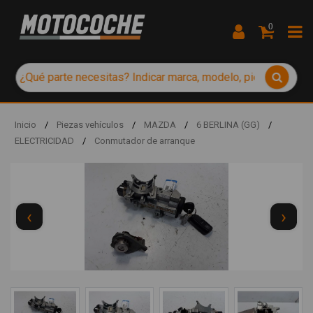
0
Inicio
/
Piezas vehículos
/
MAZDA
/
6 BERLINA (GG)
/
ELECTRICIDAD
/
Conmutador de arranque
‹
›