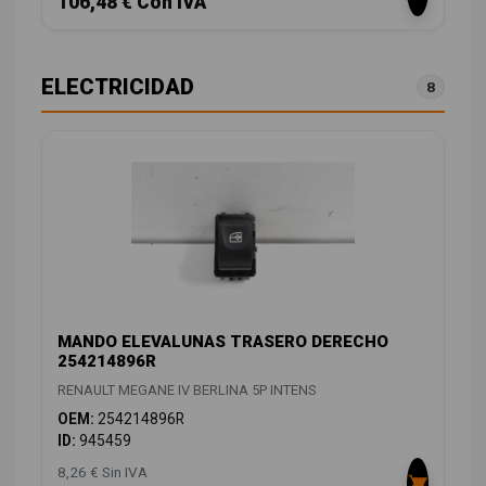
106,48 € Con IVA
ELECTRICIDAD
8
MANDO ELEVALUNAS TRASERO DERECHO
254214896R
RENAULT MEGANE IV BERLINA 5P INTENS
OEM:
254214896R
ID:
945459
8,26 € Sin IVA