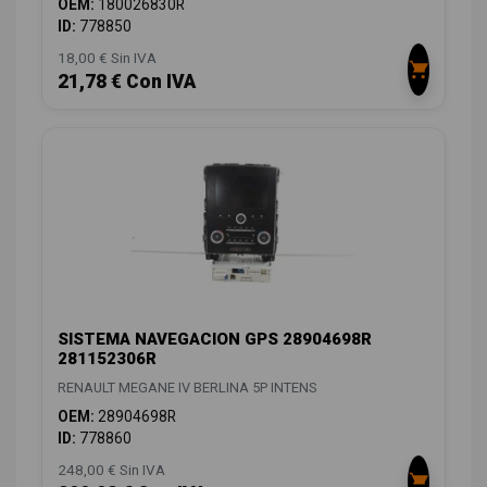
OEM:
180026830R
ID:
778850
18,00 € Sin IVA
21,78 € Con IVA
SISTEMA NAVEGACION GPS 28904698R
281152306R
RENAULT MEGANE IV BERLINA 5P INTENS
OEM:
28904698R
ID:
778860
248,00 € Sin IVA