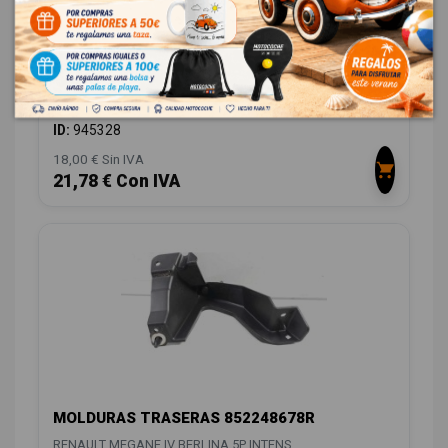
MOLDURAS TRASERAS 852251451R
RENAULT MEGANE IV BERLINA 5P INTENS
OEM:
852251451R
ID:
945328
18,00 € Sin IVA
21,78 € Con IVA
MOLDURAS TRASERAS 852248678R
RENAULT MEGANE IV BERLINA 5P INTENS