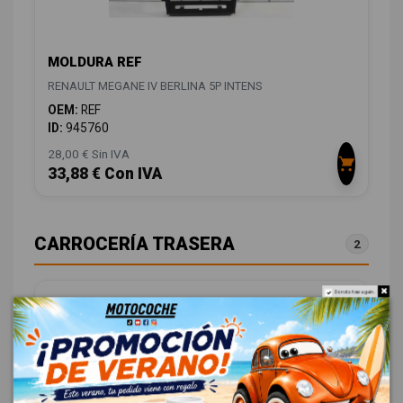
MOLDURA REF
RENAULT MEGANE IV BERLINA 5P INTENS
OEM:
REF
ID:
945760
28,00 € Sin IVA
33,88 € Con IVA
CARROCERÍA TRASERA
2
Do not show again.