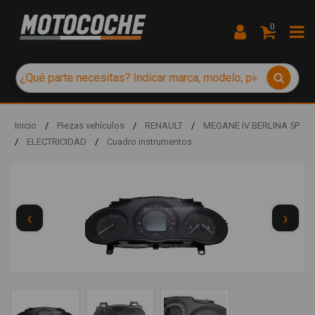
0
Inicio
/
Piezas vehículos
/
RENAULT
/
MEGANE IV BERLINA 5P
/
ELECTRICIDAD
/
Cuadro instrumentos
‹
›