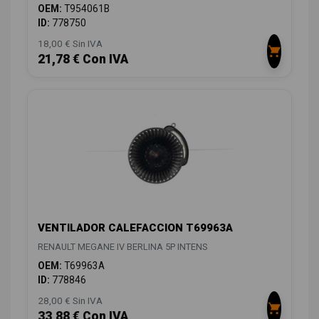
OEM:
T954061B
ID:
778750
18,00 € Sin IVA
21,78 € Con IVA
VENTILADOR CALEFACCION T69963A
RENAULT MEGANE IV BERLINA 5P INTENS
OEM:
T69963A
ID:
778846
28,00 € Sin IVA
33,88 € Con IVA