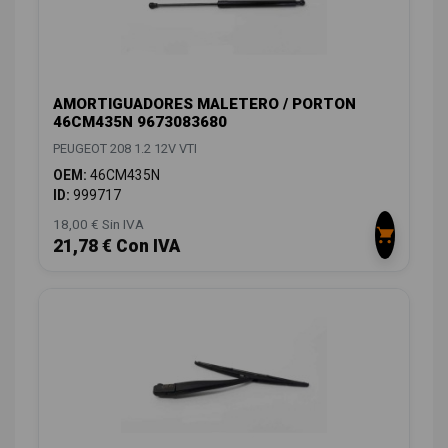
AMORTIGUADORES MALETERO / PORTON
46CM435N 9673083680
PEUGEOT 208 1.2 12V VTI
OEM:
46CM435N
ID:
999717
18,00 € Sin IVA
21,78 € Con IVA