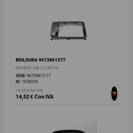
MOLDURA 9673861377
PEUGEOT 208 1.2 12V VTI
OEM:
9673861377
ID:
1028343
12,00 € Sin IVA
14,52 € Con IVA