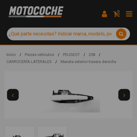
0
Inicio
/
Piezas vehículos
/
PEUGEOT
/
208
/
CARROCERÍA LATERALES
/
Maneta exterior trasera derecha
‹
›