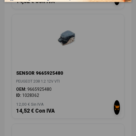
14,52 € Con IVA
SENSOR 9665925480
PEUGEOT 208 1.2 12V VTI
OEM:
9665925480
ID:
1028362
12,00 € Sin IVA
14,52 € Con IVA