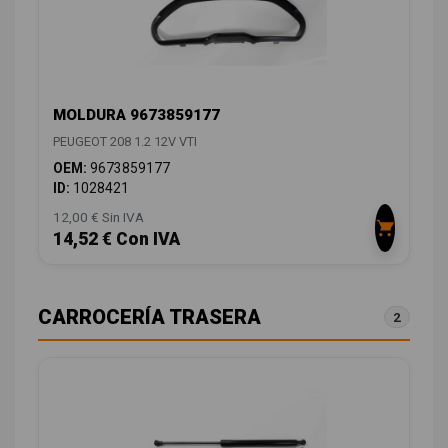
MOLDURA 9673859177
PEUGEOT 208 1.2 12V VTI
OEM:
9673859177
ID:
1028421
12,00 € Sin IVA
14,52 € Con IVA
CARROCERÍA TRASERA
2