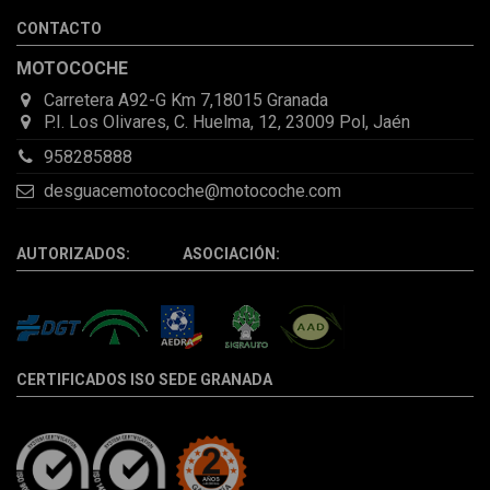
desperfectos que no se aprecian por fotos. Al final todo perfecto,
CONTACTO
la pieza llegó correcta y bien embalada, además de llegarme 2
días antes de lo esperado.
MOTOCOCHE
Carretera A92-G Km 7,18015 Granada
P.I. Los Olivares, C. Huelma, 12, 23009 Pol, Jaén
958285888
desguacemotocoche@motocoche.com
AUTORIZADOS: ASOCIACIÓN:
CERTIFICADOS ISO SEDE GRANADA