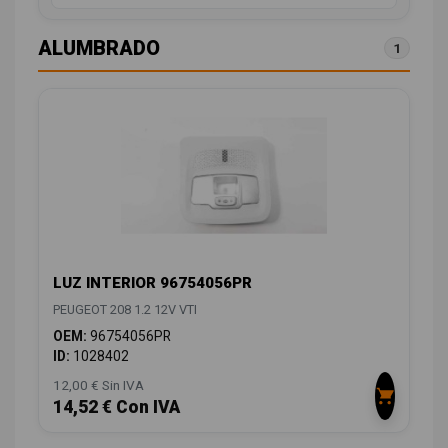
ALUMBRADO
1
LUZ INTERIOR 96754056PR
PEUGEOT 208 1.2 12V VTI
OEM:
96754056PR
ID:
1028402
12,00 € Sin IVA
14,52 € Con IVA