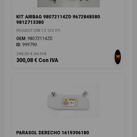
KIT AIRBAG 98072114ZD 9672848580
9812713380
PEUGEOT 208 1.2 12V VTI
OEM:
98072114ZD
ID:
999790
248,00 € Sin IVA
300,08 € Con IVA
PARASOL DERECHO 1619396180