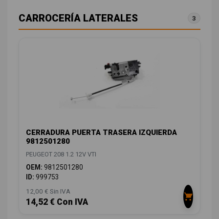
CARROCERÍA LATERALES
3
CERRADURA PUERTA TRASERA IZQUIERDA
9812501280
PEUGEOT 208 1.2 12V VTI
OEM:
9812501280
ID:
999753
12,00 € Sin IVA
14,52 € Con IVA