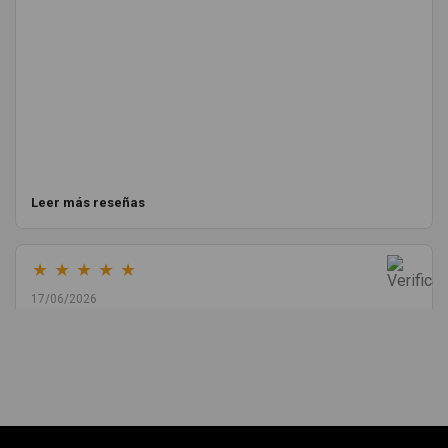
Leer más reseñas
★
★
★
★
★
17/06/2026
Melvin Valdez Valdez
He pedido desde Madrid una cremallera para mí furgo y me
sorprendió la rapidez con la que me gestionaron el envío, además
de que pocas veces compro piezas de Segundamano a distancia
por la incertidumbre de que pueda llegar averiada o con