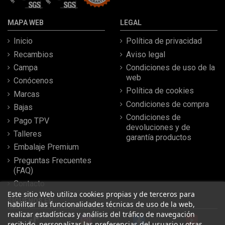
MAPA WEB
LEGAL
Inicio
Política de privacidad
Recambios
Aviso legal
Campa
Condiciones de uso de la
web
Conócenos
Política de cookies
Marcas
Condiciones de compra
Bajas
Condiciones de
Pago TPV
devoluciones y de
Talleres
garantía productos
Embalaje Premium
Preguntas Frecuentes
(FAQ)
Contacto
Este sitio Web utiliza cookies propias y de terceros para
SÍGUENOS EN
habilitar las funcionalidades técnicas de uso de la web,
realizar estadísticas y análisis del tráfico de navegación
recibido, personalizar las preferencias del usuario y otras