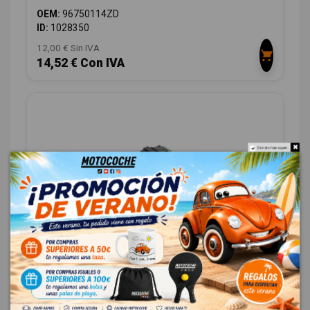
OEM:
96750114ZD
ID:
1028350
12,00 € Sin IVA
14,52 € Con IVA
Do not show again.
INTERRUPTOR 96750883ZD
PEUGEOT 208 1.2 12V VTI
OEM:
96750883ZD
ID:
1028351
12,00 € Sin IVA