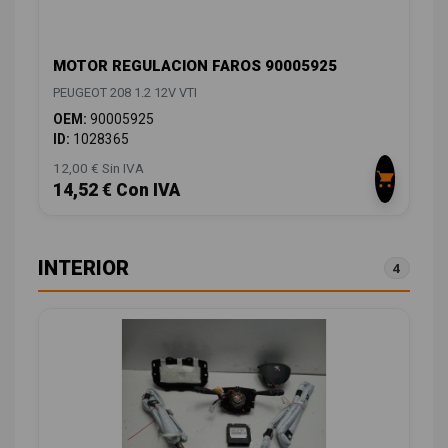
MOTOR REGULACION FAROS 90005925
PEUGEOT 208 1.2 12V VTI
OEM:
90005925
ID:
1028365
12,00 € Sin IVA
14,52 € Con IVA
INTERIOR
4