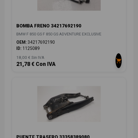
BOMBA FRENO 34217692190
BMW F 850 GS F 850 GS ADVENTURE EXCLUSIVE
OEM:
34217692190
ID:
1125089
18,00 € Sin IVA
21,78 € Con IVA
PUENTE TRASERO 33358389080