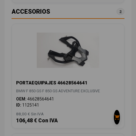
ACCESORIOS
2
PORTAEQUIPAJES 46628564641
BMW F 850 GS F 850 GS ADVENTURE EXCLUSIVE
OEM:
46628564641
ID:
1125141
88,00 € Sin IVA
106,48 € Con IVA