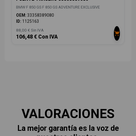
BMW F 850 GS F 850 GS ADVENTURE EXCLUSIVE
OEM:
33358389080
ID:
1125163
88,00 € Sin IVA
106,48 € Con IVA
VALORACIONES
La mejor garantía es la voz de