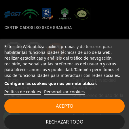
CERTIFICADOS ISO SEDE GRANADA
Este sitio Web utiliza cookies propias y de terceros para
habilitar las funcionalidades técnicas de uso de la web,
realizar estadísticas y análisis del tráfico de navegación
recibido, personalizar las preferencias del usuario y otras
para ofrecer anuncios y publicidad. También permitimos el
MAPA WEB
LEGAL
uso de funcionalidades para interactuar con redes sociales.
Inicio
Política de privacidad
Configure las cookies que nos permite utilizar:
Recambios
Aviso legal
Política de cookies
Personalizar cookies
Campa
Condiciones de uso de la
web
Conócenos
ACEPTO
Política de cookies
Marcas
Condiciones de compra
Bajas
RECHAZAR TODO
Condiciones de
Pago TPV