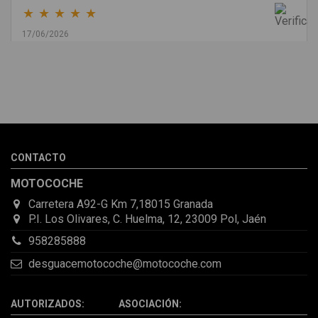
★
★
★
★
★
17/06/2026
Melvin Valdez Valdez
He pedido desde Madrid una cremallera para mí furgo y me
sorprendió la rapidez con la que me gestionaron el envío, además
de que pocas veces compro piezas de Segundamano a distancia
por la incertidumbre de que pueda llegar averiada o con
desperfectos que no se aprecian por fotos. Al final todo perfecto,
CONTACTO
la pieza llegó correcta y bien embalada, además de llegarme 2
días antes de lo esperado.
MOTOCOCHE
Carretera A92-G Km 7,18015 Granada
P.I. Los Olivares, C. Huelma, 12, 23009 Pol, Jaén
958285888
desguacemotocoche@motocoche.com
AUTORIZADOS: ASOCIACIÓN: