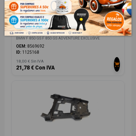
MOLDURA 8569692
BMW F 850 GS F 850 GS ADVENTURE EXCLUSIVE
OEM:
8569692
ID:
1125168
18,00 € Sin IVA
21,78 € Con IVA