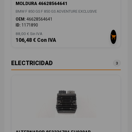
MOLDURA 46628564641
BMW F 850 GS F 850 GS ADVENTURE EXCLUSIVE
OEM:
46628564641
ID:
1171890
88,00 € Sin IVA
106,48 € Con IVA
ELECTRICIDAD
3