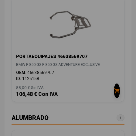
PORTAEQUIPAJES 46638569707
BMW F 850 GS F 850 GS ADVENTURE EXCLUSIVE
OEM:
46638569707
ID:
1125158
88,00 € Sin IVA
106,48 € Con IVA
ALUMBRADO
1