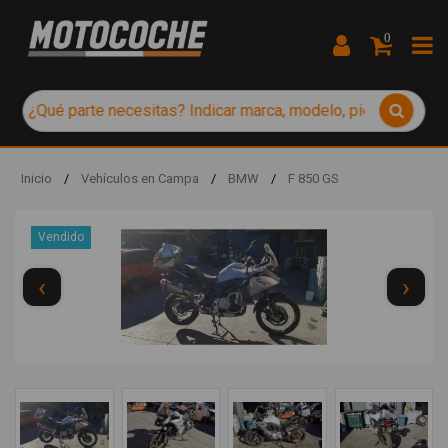
0
Inicio
/
Vehículos en Campa
/
BMW
/
F 850 GS
Vendido
‹
›