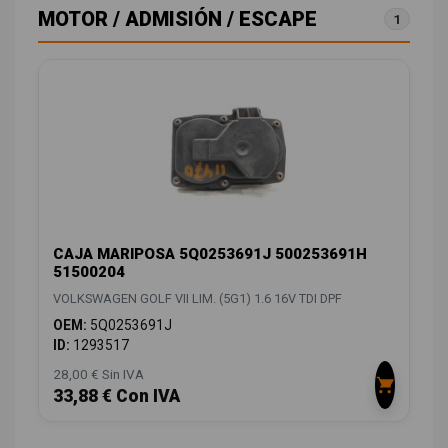
MOTOR / ADMISIÓN / ESCAPE
1
CAJA MARIPOSA 5Q0253691J 500253691H
51500204
VOLKSWAGEN GOLF VII LIM. (5G1) 1.6 16V TDI DPF
OEM:
5Q0253691J
ID:
1293517
28,00 € Sin IVA
33,88 € Con IVA