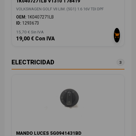
1K0407271LB V1310 T78419
VOLKSWAGEN GOLF VII LIM. (5G1) 1.6 16V TDI DPF
OEM:
1K0407271LB
ID:
1293673
15,70 € Sin IVA
19,00 € Con IVA
ELECTRICIDAD
3
MANDO LUCES 5G0941431BD