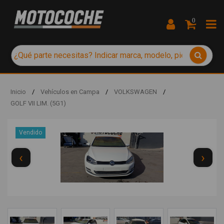
0
Inicio
/
Vehículos en Campa
/
VOLKSWAGEN
/
GOLF VII LIM. (5G1)
Vendido
‹
›