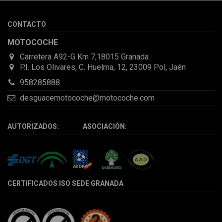
por la incertidumbre de que pueda llegar averiada o con
desperfectos que no se aprecian por fotos. Al final todo perfecto,
CONTACTO
la pieza llegó correcta y bien embalada, además de llegarme 2
días antes de lo esperado.
MOTOCOCHE
Carretera A92-G Km 7,18015 Granada
P.I. Los Olivares, C. Huelma, 12, 23009 Pol, Jaén
958285888
desguacemotocoche@motocoche.com
AUTORIZADOS: ASOCIACIÓN:
CERTIFICADOS ISO SEDE GRANADA