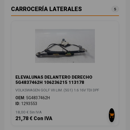
CARROCERÍA LATERALES
5
ELEVALUNAS DELANTERO DERECHO
5G4837462H 106236215 113178
VOLKSWAGEN GOLF VII LIM. (5G1) 1.6 16V TDI DPF
OEM:
5G4837462H
ID:
1293553
18,00 € Sin IVA
21,78 € Con IVA