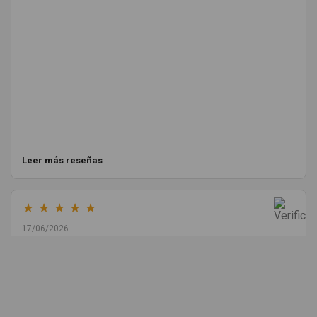
Leer más reseñas
★
★
★
★
★
17/06/2026
Melvin Valdez Valdez
He pedido desde Madrid una cremallera para mí furgo y me
sorprendió la rapidez con la que me gestionaron el envío, además
de que pocas veces compro piezas de Segundamano a distancia