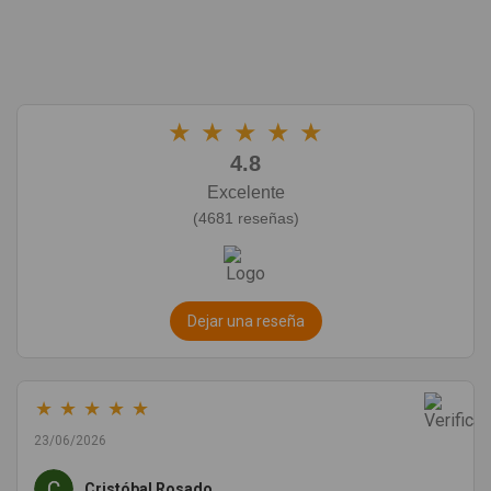
★
★
★
★
★
4.8
Excelente
(4681 reseñas)
Dejar una reseña
★
★
★
★
★
23/06/2026
Cristóbal Rosado