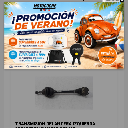
Do not show again.
VOLKSWAGEN GOLF VII LIM. (5G1) 1.6 16V TDI DPF
OEM:
5Q0816743G
ID:
1300149
48,00 € Sin IVA
58,08 € Con IVA
DIRECCIÓN / TRANSMISIÓN
1
TRANSMISION DELANTERA IZQUIERDA