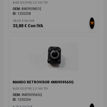
AUDI Q5 (FYB) 2.0 16V TDI
OEM:
8W0959851E
ID:
1230238
28,00 € Sin IVA
33,88 € Con IVA
MANDO RETROVISOR 4M0959565Q
AUDI Q5 (FYB) 2.0 16V TDI
OEM:
4M0959565Q
ID:
1230254
8,26 € Sin IVA