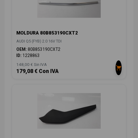
MOLDURA 80B853190CXT2
AUDI Q5 (FYB) 2.0 16V TDI
OEM:
80B853190CXT2
ID:
1228863
148,00 € Sin IVA
179,08 € Con IVA