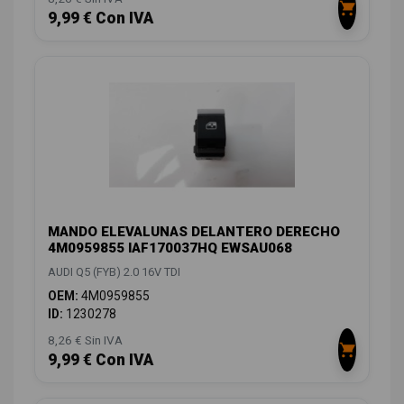
9,99 € Con IVA
MANDO ELEVALUNAS DELANTERO DERECHO
4M0959855 IAF170037HQ EWSAU068
AUDI Q5 (FYB) 2.0 16V TDI
OEM:
4M0959855
ID:
1230278
8,26 € Sin IVA
9,99 € Con IVA