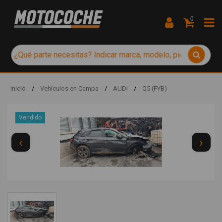
0
Inicio
/
Vehículos en Campa
/
AUDI
/
Q5 (FYB)
Vendido
‹
›