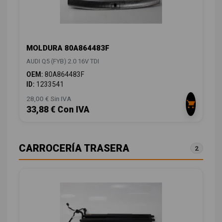
MOLDURA 80A864483F
AUDI Q5 (FYB) 2.0 16V TDI
OEM:
80A864483F
ID:
1233541
28,00 € Sin IVA
33,88 € Con IVA
CARROCERÍA TRASERA
2