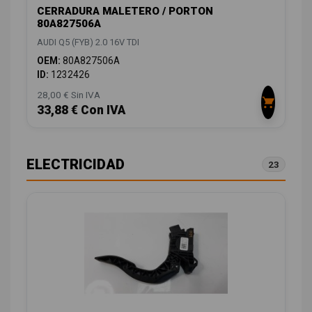
CERRADURA MALETERO / PORTON
80A827506A
AUDI Q5 (FYB) 2.0 16V TDI
OEM:
80A827506A
ID:
1232426
28,00 € Sin IVA
33,88 € Con IVA
ELECTRICIDAD
23