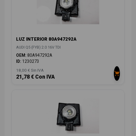
LUZ INTERIOR 80A947292A
AUDI Q5 (FYB) 2.0 16V TDI
OEM:
80A947292A
ID:
1230273
18,00 € Sin IVA
21,78 € Con IVA