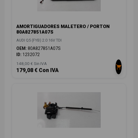
AMORTIGUADORES MALETERO / PORTON
80A827851A07S
AUDI Q5 (FYB) 2.0 16V TDI
OEM:
80A827851A07S
ID:
1232072
148,00 € Sin IVA
179,08 € Con IVA