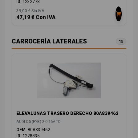
ID:
1232778
39,00 € Sin IVA
47,19 € Con IVA
CARROCERÍA LATERALES
15
ELEVALUNAS TRASERO DERECHO 80A839462
AUDI Q5 (FYB) 2.0 16V TDI
OEM:
80A839462
ID:
1228835