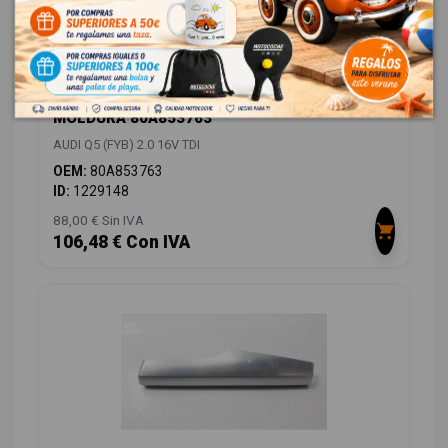
MOLDURA 80A853763
AUDI Q5 (FYB) 2.0 16V TDI
OEM:
80A853763
ID:
1229148
88,00 € Sin IVA
106,48 € Con IVA