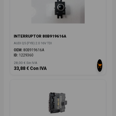
INTERRUPTOR 80B919616A
AUDI Q5 (FYB) 2.0 16V TDI
OEM:
80B919616A
ID:
1229360
28,00 € Sin IVA
33,88 € Con IVA