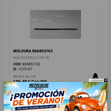
MOLDURA 80A853763
AUDI Q5 (FYB) 2.0 16V TDI
OEM:
80A853763
ID:
1229147
88,00 € Sin IVA
106,48 € Con IVA
Do not show again.