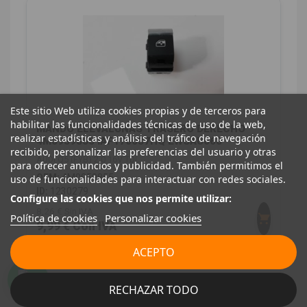
Este sitio Web utiliza cookies propias y de terceros para
habilitar las funcionalidades técnicas de uso de la web,
MANDO ELEVALUNAS TRASERO DERECHO
realizar estadísticas y análisis del tráfico de navegación
4M0959855 IAF170037HQ EWSAU068
recibido, personalizar las preferencias del usuario y otras
AUDI Q5 (FYB) 2.0 16V TDI
para ofrecer anuncios y publicidad. También permitimos el
OEM:
4M0959855
uso de funcionalidades para interactuar con redes sociales.
ID:
1230279
Configure las cookies que nos permite utilizar:
8,26 € Sin IVA
Política de cookies
Personalizar cookies
9,99 € Con IVA
ACEPTO
RECHAZAR TODO