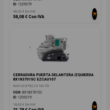
ID:
1229579
48,00 € Sin IVA
58,08 € Con IVA
CERRADURA PUERTA DELANTERA IZQUIERDA
8X1837015C EZCAU107
AUDI Q5 (FYB) 2.0 16V TDI
OEM:
8X1837015C
ID:
1230219
18,00 € Sin IVA
21,78 € Con IVA