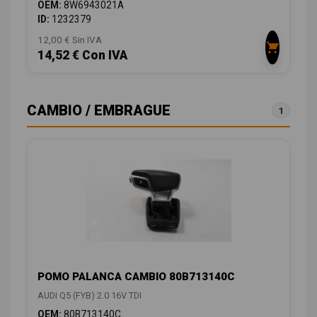
OEM:
8W6943021A
ID:
1232379
12,00 € Sin IVA
14,52 € Con IVA
CAMBIO / EMBRAGUE
1
POMO PALANCA CAMBIO 80B713140C
AUDI Q5 (FYB) 2.0 16V TDI
OEM:
80B713140C