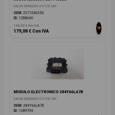
DACIA SANDERO 0.9 TCE CAT
OEM:
237104639S
ID:
1288640
148,00 € Sin IVA
179,08 € Con IVA
MODULO ELECTRONICO 284Y66LA7B
DACIA SANDERO 0.9 TCE CAT
OEM:
284Y66LA7B
ID:
1289794