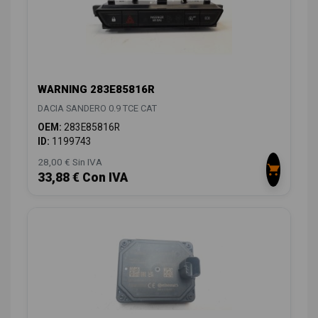
WARNING 283E85816R
DACIA SANDERO 0.9 TCE CAT
OEM:
283E85816R
ID:
1199743
28,00 € Sin IVA
33,88 € Con IVA