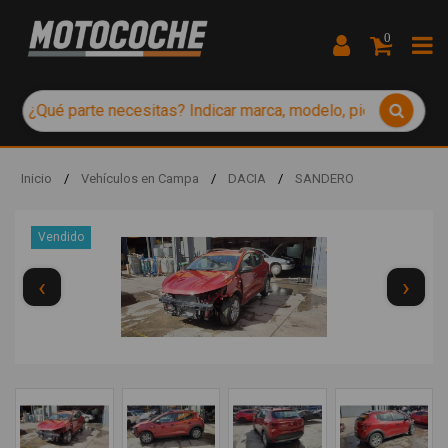
0
Inicio
/
Vehículos en Campa
/
DACIA
/
SANDERO
Vendido
‹
›