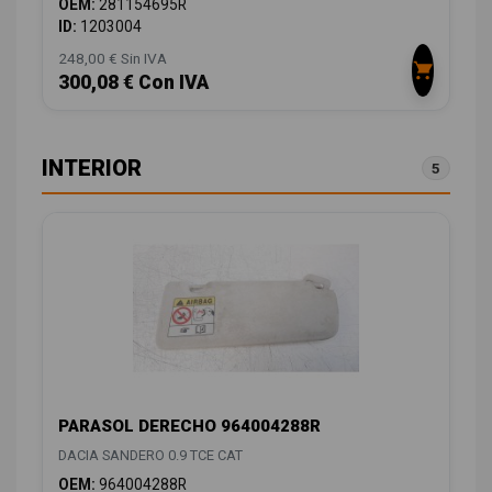
OEM:
281154695R
ID:
1203004
248,00 € Sin IVA
300,08 € Con IVA
INTERIOR
5
PARASOL DERECHO 964004288R
DACIA SANDERO 0.9 TCE CAT
OEM:
964004288R