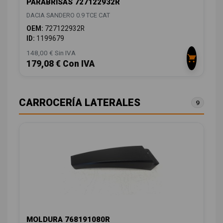
PARABRISAS 727122932R
DACIA SANDERO 0.9 TCE CAT
OEM:
727122932R
ID:
1199679
148,00 € Sin IVA
179,08 € Con IVA
CARROCERÍA LATERALES
9
MOLDURA 768191080R