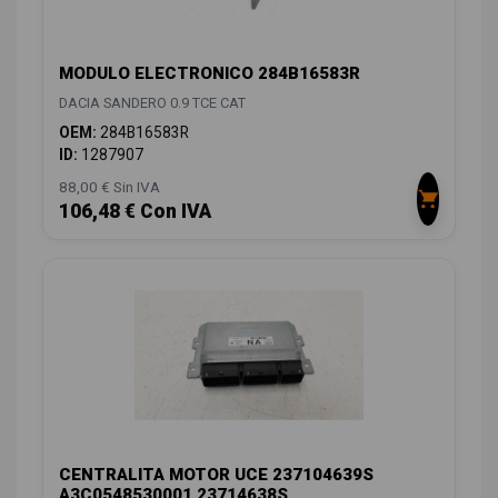
MODULO ELECTRONICO 284B16583R
DACIA SANDERO 0.9 TCE CAT
OEM:
284B16583R
ID:
1287907
88,00 € Sin IVA
106,48 € Con IVA
CENTRALITA MOTOR UCE 237104639S
A3C0548530001 23714638S