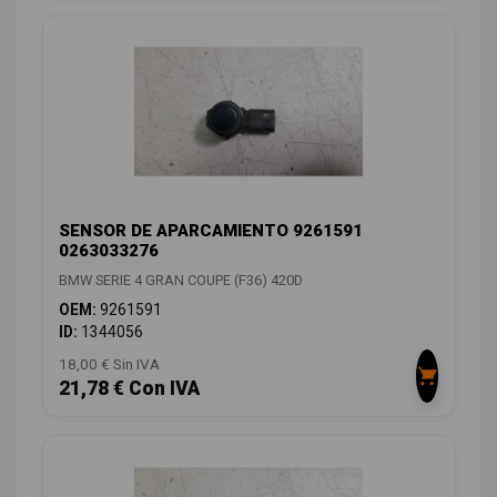
SENSOR DE APARCAMIENTO 9261591
0263033276
BMW SERIE 4 GRAN COUPE (F36) 420D
OEM:
9261591
ID:
1344056
18,00 € Sin IVA
21,78 € Con IVA