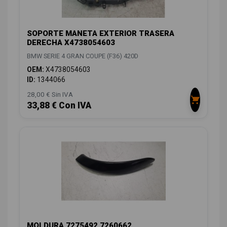
SOPORTE MANETA EXTERIOR TRASERA
DERECHA X4738054603
BMW SERIE 4 GRAN COUPE (F36) 420D
OEM:
X4738054603
ID:
1344066
28,00 € Sin IVA
33,88 € Con IVA
MOLDURA 7275492 7260662