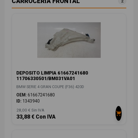
CARROCERÍA FRONTAL
2
DEPOSITO LIMPIA 61667241680
11706330501/BM031VA01
BMW SERIE 4 GRAN COUPE (F36) 420D
OEM:
61667241680
ID:
1343940
28,00 € Sin IVA
33,88 € Con IVA