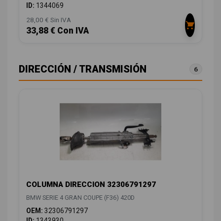
ID:
1344069
28,00 € Sin IVA
33,88 € Con IVA
DIRECCIÓN / TRANSMISIÓN
6
COLUMNA DIRECCION 32306791297
BMW SERIE 4 GRAN COUPE (F36) 420D
OEM:
32306791297
ID:
1343930