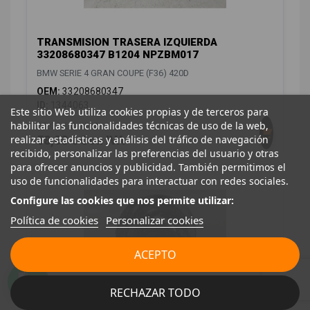
TRANSMISION TRASERA IZQUIERDA
33208680347 B1204 NPZBM017
BMW SERIE 4 GRAN COUPE (F36) 420D
OEM:
33208680347
ID:
1344063
Este sitio Web utiliza cookies propias y de terceros para
habilitar las funcionalidades técnicas de uso de la web,
48,00 € Sin IVA
realizar estadísticas y análisis del tráfico de navegación
58,08 € Con IVA
recibido, personalizar las preferencias del usuario y otras
para ofrecer anuncios y publicidad. También permitimos el
uso de funcionalidades para interactuar con redes sociales.
Configure las cookies que nos permite utilizar:
Política de cookies
Personalizar cookies
ACEPTO
RECHAZAR TODO
MANGUETA DELANTERA IZQUIERDA 19878810