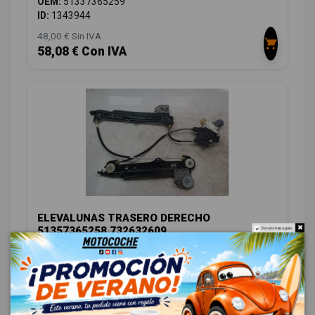
OEM:
51337365259
ID:
1343944
48,00 € Sin IVA
58,08 € Con IVA
ELEVALUNAS TRASERO DERECHO
51357365258 732632609
Do not show again.
BMW SERIE 4 GRAN COUPE (F36) 420D
OEM:
51357365258
ID:
1343945
48,00 € Sin IVA