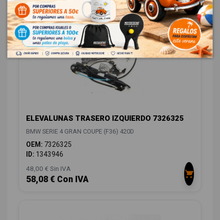
58,08 € Con IVA
ELEVALUNAS TRASERO IZQUIERDO 7326325
BMW SERIE 4 GRAN COUPE (F36) 420D
OEM:
7326325
ID:
1343946
48,00 € Sin IVA
58,08 € Con IVA