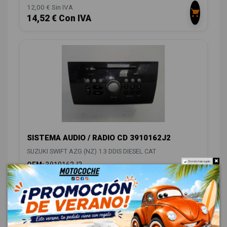
12,00 € Sin IVA
14,52 € Con IVA
SISTEMA AUDIO / RADIO CD 3910162J2
SUZUKI SWIFT AZG (NZ) 1.3 DDIS DIESEL CAT
Do not show again.
OEM:
3910162J2
ID:
735480
28,00 € Sin IVA
33,88 € Con IVA