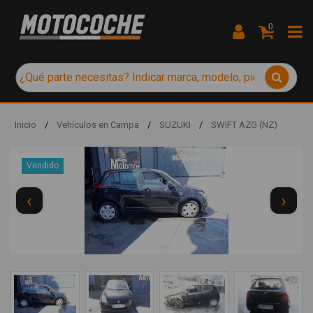
0
Inicio
/
Vehículos en Campa
/
SUZUKI
/
SWIFT AZG (NZ)
Vendido
‹
›