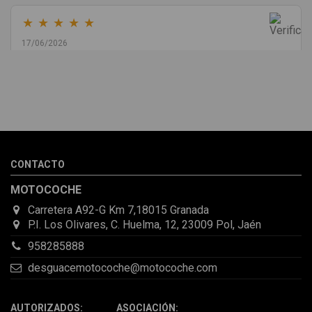
★
★
★
★
★
17/06/2026
Melvin Valdez Valdez
He pedido desde Madrid una cremallera para mí furgo y me
sorprendió la rapidez con la que me gestionaron el envío, además
de que pocas veces compro piezas de Segundamano a distancia
por la incertidumbre de que pueda llegar averiada o con
desperfectos que no se aprecian por fotos. Al final todo perfecto,
CONTACTO
la pieza llegó correcta y bien embalada, además de llegarme 2
días antes de lo esperado.
MOTOCOCHE
Carretera A92-G Km 7,18015 Granada
P.I. Los Olivares, C. Huelma, 12, 23009 Pol, Jaén
958285888
desguacemotocoche@motocoche.com
AUTORIZADOS: ASOCIACIÓN: