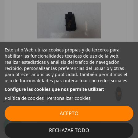
Este sitio Web utiliza cookies propias y de terceros para
MANDO ELEVALUNAS DELANTERO DERECHO
habilitar las funcionalidades técnicas de uso de la web,
22915101
realizar estadísticas y análisis del tráfico de navegación
OPEL INSIGNIA COUNTRY TOURER 2.0 16V CDTI
recibido, personalizar las preferencias del usuario y otras
para ofrecer anuncios y publicidad. También permitimos el
OEM:
22915101
uso de funcionalidades para interactuar con redes sociales.
ID:
1259560
Configure las cookies que nos permite utilizar:
8,26 € Sin IVA
9,99 € Con IVA
Política de cookies
Personalizar cookies
ACEPTO
RECHAZAR TODO