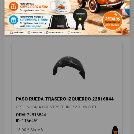
OEM:
22966694
ID:
1156432
18,00 € Sin IVA
21,78 € Con IVA
PASO RUEDA TRASERO IZQUIERDO 22816844
OPEL INSIGNIA COUNTRY TOURER 2.0 16V CDTI
OEM:
22816844
ID:
1156459
18,00 € Sin IVA