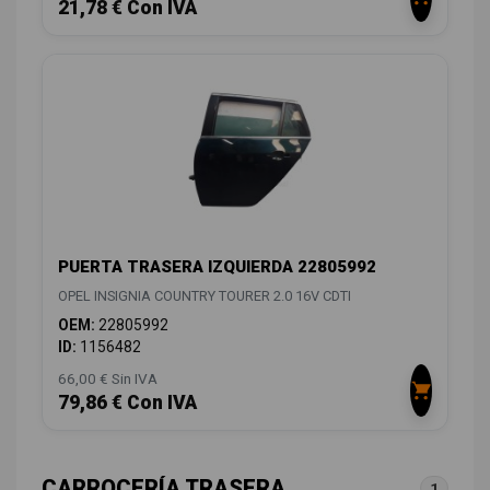
21,78 € Con IVA
PUERTA TRASERA IZQUIERDA 22805992
OPEL INSIGNIA COUNTRY TOURER 2.0 16V CDTI
OEM:
22805992
ID:
1156482
66,00 € Sin IVA
79,86 € Con IVA
CARROCERÍA TRASERA
1