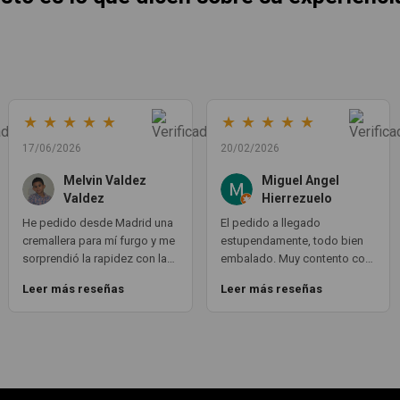
★
★
★
★
★
★
★
★
★
★
17/06/2026
20/02/2026
Melvin Valdez
Miguel Angel
Valdez
Hierrezuelo
He pedido desde Madrid una
El pedido a llegado
cremallera para mí furgo y me
estupendamente, todo bien
sorprendió la rapidez con la
embalado. Muy contento con
que me gestionaron el envío,
la compra. Exactamente lo
Leer más reseñas
Leer más reseñas
además de que pocas veces
que necesitaba. Gracias 😊
compro piezas de
Segundamano a distancia por
la incertidumbre de que
pueda llegar averiada o con
desperfectos que no se