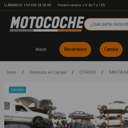
LLÁMANOS: +34 958 28 58 88
Horario verano: L-V de 7 a 15h
Inicio
Recambios
Campa
Inicio
/
Vehículos en Campa
/
CITROEN
/
XANTIA B
Vendido