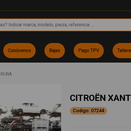
Conócenos
Bajas
Pago TPV
Taller
ERLINA
CITROËN XANT
Codigo: 07244