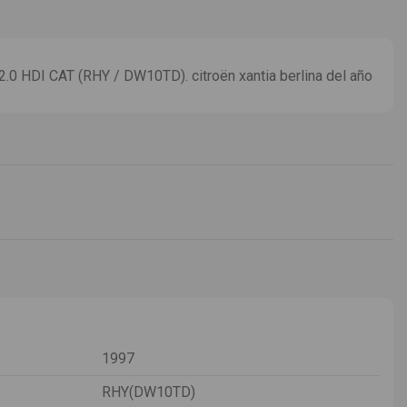
 HDI CAT (RHY / DW10TD). citroën xantia berlina del año
1997
RHY(DW10TD)