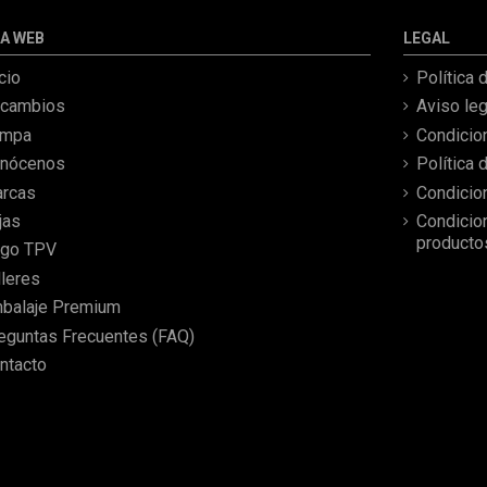
aprecian por fotos. Al final
todo perfecto, la pieza llegó
A WEB
LEGAL
correcta y bien embalada,
además de llegarme 2 días
icio
Política 
antes de lo esperado.
cambios
Aviso leg
ampa
Condicio
nócenos
Política 
rcas
Condicio
jas
Condicio
producto
go TPV
lleres
balaje Premium
eguntas Frecuentes (FAQ)
ntacto