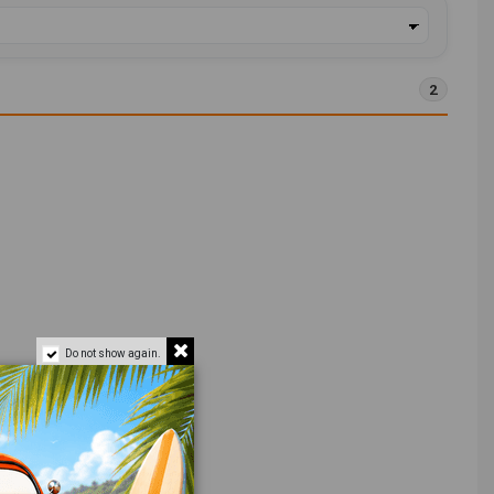
2
Do not show again.