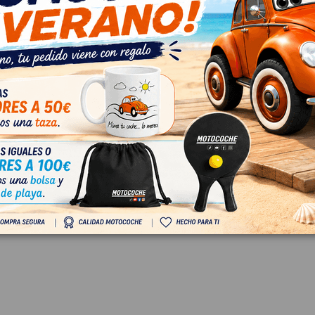
68015
85
 IVA
€ Con IVA