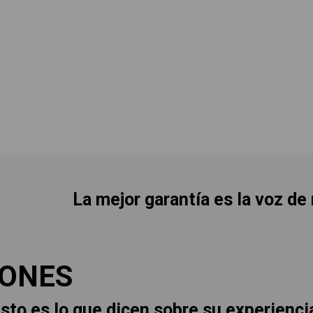
La mejor garantía es la voz de
IONES
sto es lo que dicen sobre su experienci