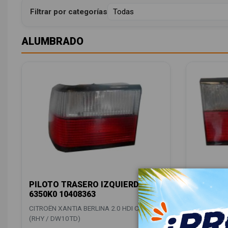
Filtrar por categorías
ALUMBRADO
PILOTO TRASERO IZQUIERDO
PILOTO 
6350K0 10408363
9566801
CITROËN XANTIA BERLINA 2.0 HDI CAT
CITROËN XA
(RHY / DW10TD)
(RHY / DW