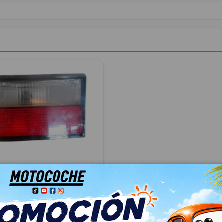
TRASERO IZQUIERDO
5 10408365
NTIA BERLINA 2.0 HDI CAT
10TD)