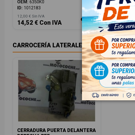
OEM:
6350K0
OEM:
956
ID:
1012183
ID:
10121
12,00 € Sin IVA
12,00 € Sin
14,52 € Con IVA
14,52 
CARROCERÍA LATERALES
CERRADURA PUERTA DELANTERA