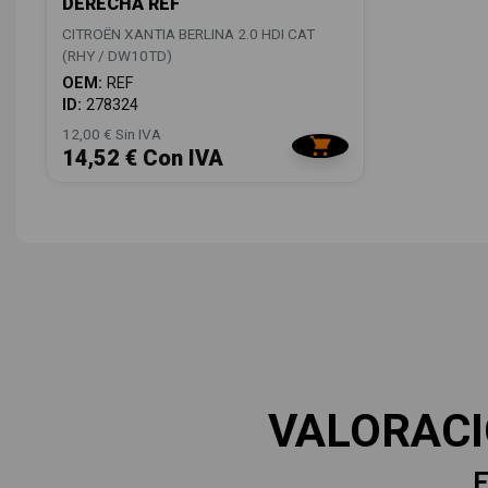
DERECHA REF
CITROËN XANTIA BERLINA 2.0 HDI CAT
(RHY / DW10TD)
OEM:
REF
ID:
278324
12,00 € Sin IVA
14,52 € Con IVA
VALORAC
E