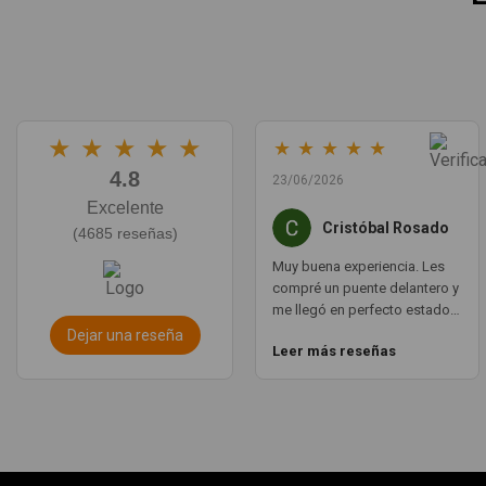
★
★
★
★
★
★
★
★
★
★
4.8
23/06/2026
Excelente
Cristóbal Rosado
(4685 reseñas)
Muy buena experiencia. Les
compré un puente delantero y
me llegó en perfecto estado,
con un envío muy rápido. La
Dejar una reseña
Leer más reseñas
comunicación por WhatsApp
es ágil y te aclaran todas las
dudas. Totalmente
recomendado. Muchas
gracias.