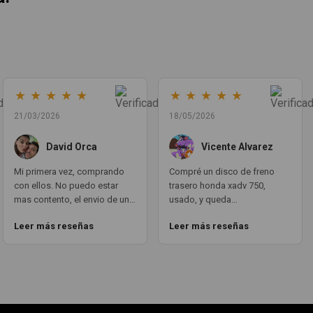
★
★
★
★
★
★
★
★
★
★
21/03/2026
18/05/2026
David Orca
Vicente Alvarez
Mi primera vez, comprando
Compré un disco de freno
con ellos. No puedo estar
trasero honda xadv 750,
mas contento, el envio de un
usado, y queda
dia para otro, en todo
perfectamente puesto.
Leer más reseñas
Leer más reseñas
momento estan atentos a la
funciona como si fuera
transaccion del pedido y su
nuevotal cual. todo
envio. Las piezas en vez de
PERFECTO. aqui teneis un
repuestos, parecen nuevo.
cliente fijo GRACIAS A TODO
Volveré a comprar con ellos
EL EQUIPO MOTOCOCHE!!! un
sin ninguna duda.
10!!!