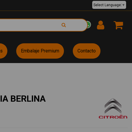
Select Language
▼
EUR €
es
Embalaje Premium
Contacto
IA BERLINA