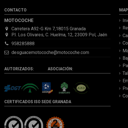
CONTACTO
MAP
MOTOCOCHE
In
Re
Carretera A92-G Km 7,18015 Granada
P.I. Los Olivares, C. Huelma, 12, 23009 Pol, Jaén
C
Co
958285888
Ma
desguacemotocoche@motocoche.com
Ba
Pa
AUTORIZADOS: ASOCIACIÓN:
Ta
Em
Pr
Co
CERTIFICADOS ISO SEDE GRANADA