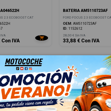
A046522H
BATERIA AM5110723AF
S 2.3 ECOBOOST CAT
FORD FOCUS 2.3 ECOBOOST C
6522H
OEM:
AM5110723AF
57
ID:
1152612
 IVA
28,00 € Sin IVA
€ Con IVA
33,88 € Con IVA