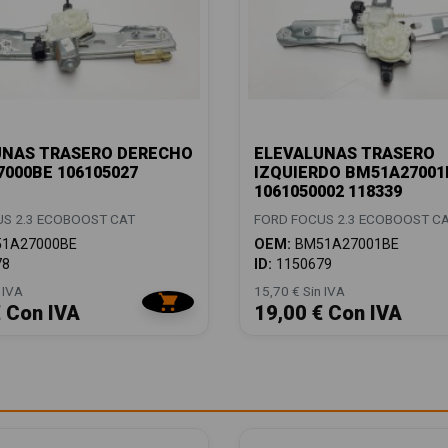
UNAS TRASERO DERECHO
ELEVALUNAS TRASERO
000BE 106105027
IZQUIERDO BM51A27001
1061050002 118339
S 2.3 ECOBOOST CAT
FORD FOCUS 2.3 ECOBOOST C
1A27000BE
OEM:
BM51A27001BE
78
ID:
1150679
 IVA
15,70 € Sin IVA
€ Con IVA
19,00 € Con IVA