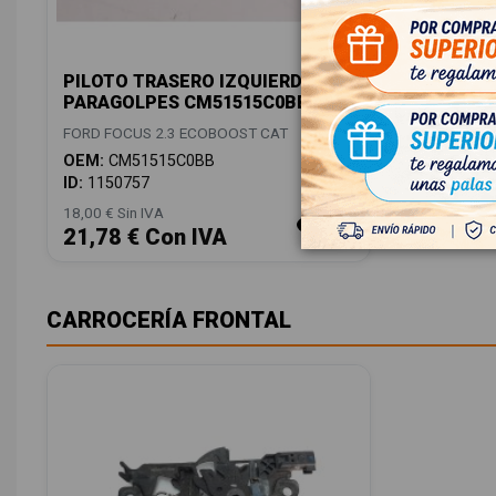
PILOTO TRASERO IZQUIERDO
PARAGOLPES CM51515C0BB
FORD FOCUS 2.3 ECOBOOST CAT
OEM:
CM51515C0BB
ID:
1150757
18,00 € Sin IVA
21,78 € Con IVA
CARROCERÍA FRONTAL