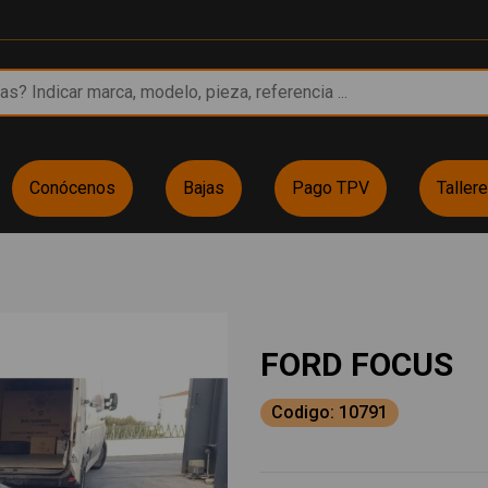
Conócenos
Bajas
Pago TPV
Taller
FORD FOCUS
Codigo: 10791