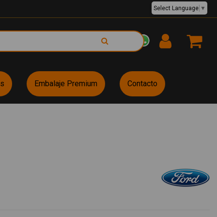
Select Language
▼
EUR €
es
Embalaje Premium
Contacto