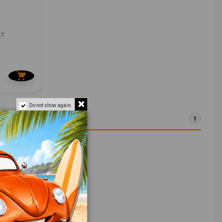
AT
Do not show again.
1