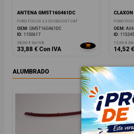
ANTENA GM5T16G461DC
CLAXON 
FORD FOCUS 2.3 ECOBOOST CAT
FORD FOCU
OEM:
GM5T16G461DC
OEM:
A04
ID:
1150617
ID:
11524
28,00 € Sin IVA
12,00 € Sin
33,88 € Con IVA
14,52 
ALUMBRADO