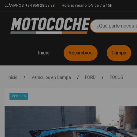
LLÁMANOS: +34 958 28 58 88
Horario verano: L-V de 7 a 15h
Inicio
Recambios
Campa
Inicio
/
Vehículos en Campa
/
FORD
/
FOCUS
Vendido