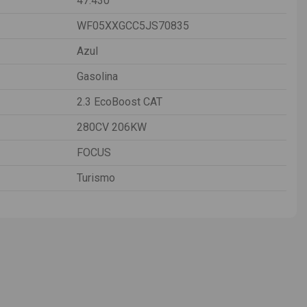
47.430
WF05XXGCC5JS70835
Azul
Gasolina
2.3 EcoBoost CAT
280CV 206KW
FOCUS
Turismo