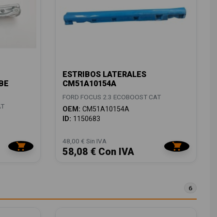
ESTRIBOS LATERALES
BE
CM51A10154A
FORD FOCUS 2.3 ECOBOOST CAT
AT
OEM:
CM51A10154A
ID:
1150683
48,00 € Sin IVA
58,08 € Con IVA
6