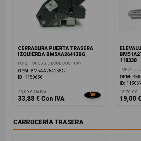
CERRADURA PUERTA TRASERA
ELEVAL
IZQUIERDA BM5AA26413BG
BM51A27
118338
FORD FOCUS 2.3 ECOBOOST CAT
FORD FOCU
OEM:
BM5AA26413BG
OEM:
BM5
ID:
1150656
ID:
11506
28,00 € Sin IVA
15,70 € Sin
33,88 € Con IVA
19,00 
CARROCERÍA TRASERA