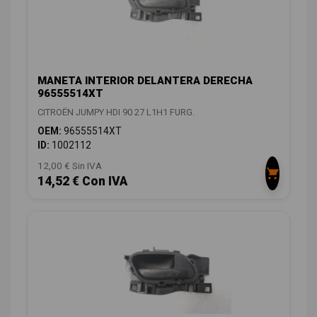
MANETA INTERIOR DELANTERA DERECHA
96555514XT
CITROËN JUMPY HDI 90 27 L1H1 FURG.
OEM:
96555514XT
ID:
1002112
12,00 € Sin IVA
14,52 € Con IVA