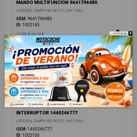
MANDO MULTIFUNCION 9641796480
CITROËN JUMPY HDI 90 27 L1H1 FURG.
OEM:
9641796480
ID:
1002145
12,00 € Sin IVA
Do not show again.
14,52 € Con IVA
INTERRUPTOR 1440246777
CITROËN JUMPY HDI 90 27 L1H1 FURG.
OEM:
1440246777
ID:
1002150