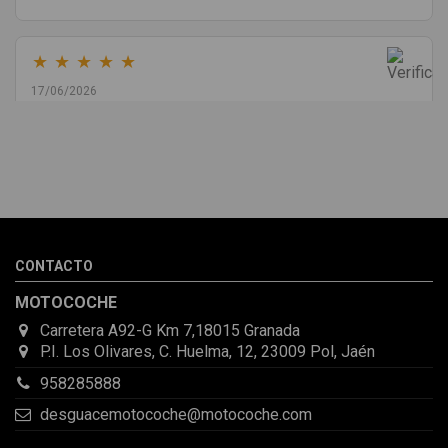
★
★
★
★
★
17/06/2026
Melvin Valdez Valdez
He pedido desde Madrid una cremallera para mí furgo y me
sorprendió la rapidez con la que me gestionaron el envío, además
de que pocas veces compro piezas de Segundamano a distancia
por la incertidumbre de que pueda llegar averiada o con
desperfectos que no se aprecian por fotos. Al final todo perfecto,
CONTACTO
la pieza llegó correcta y bien embalada, además de llegarme 2
días antes de lo esperado.
MOTOCOCHE
Carretera A92-G Km 7,18015 Granada
P.I. Los Olivares, C. Huelma, 12, 23009 Pol, Jaén
958285888
desguacemotocoche@motocoche.com