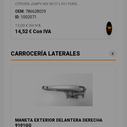
CITROËN JUMPY HDI 90 27 L1H1 FURG.
OEM:
78662B029
ID:
1002071
12,00 € Sin IVA
14,52 € Con IVA
CARROCERÍA LATERALES
3
MANETA EXTERIOR DELANTERA DERECHA
9101GG