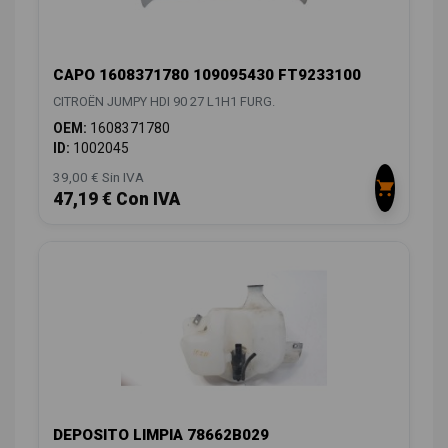
CAPO 1608371780 109095430 FT9233100
CITROËN JUMPY HDI 90 27 L1H1 FURG.
OEM:
1608371780
ID:
1002045
39,00 € Sin IVA
47,19 € Con IVA
DEPOSITO LIMPIA 78662B029