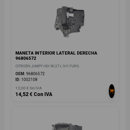
MANETA INTERIOR LATERAL DERECHA
96806572
CITROËN JUMPY HDI 90 27 L1H1 FURG.
OEM:
96806572
ID:
1002108
12,00 € Sin IVA
14,52 € Con IVA