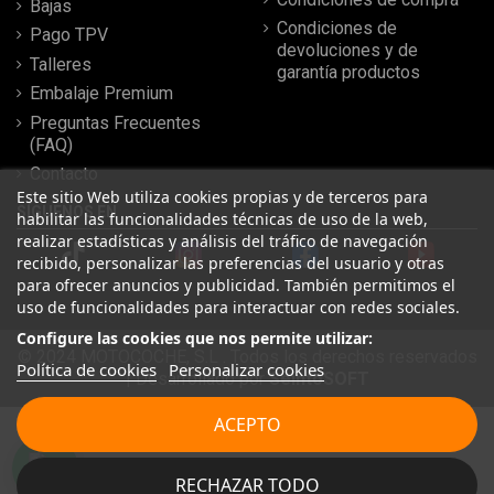
Bajas
Condiciones de
Pago TPV
devoluciones y de
Talleres
garantía productos
Embalaje Premium
Preguntas Frecuentes
(FAQ)
Contacto
Este sitio Web utiliza cookies propias y de terceros para
SÍGUENOS EN
habilitar las funcionalidades técnicas de uso de la web,
realizar estadísticas y análisis del tráfico de navegación
recibido, personalizar las preferencias del usuario y otras
para ofrecer anuncios y publicidad. También permitimos el
uso de funcionalidades para interactuar con redes sociales.
Configure las cookies que nos permite utilizar:
© 2024 MOTOCOCHE, S.L . Todos los derechos reservados
Política de cookies
Personalizar cookies
| Desarrollado por
SeintoSOFT
Leer más reseñas
ACEPTO
★
★
★
★
★
RECHAZAR TODO