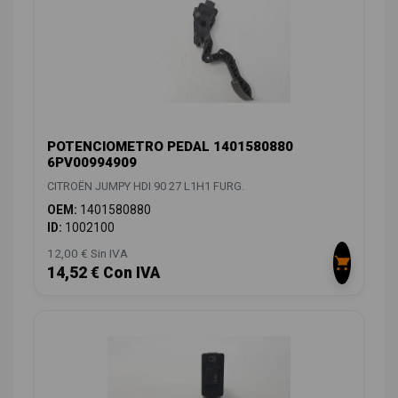
POTENCIOMETRO PEDAL 1401580880
6PV00994909
CITROËN JUMPY HDI 90 27 L1H1 FURG.
OEM:
1401580880
ID:
1002100
12,00 € Sin IVA
14,52 € Con IVA