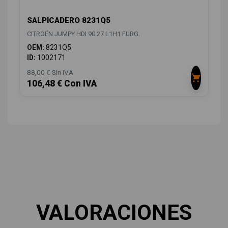
SALPICADERO 8231Q5
CITROËN JUMPY HDI 90 27 L1H1 FURG.
OEM:
8231Q5
ID:
1002171
88,00 € Sin IVA
106,48 € Con IVA
VALORACIONES