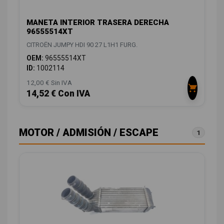
MANETA INTERIOR TRASERA DERECHA
96555514XT
CITROËN JUMPY HDI 90 27 L1H1 FURG.
OEM:
96555514XT
ID:
1002114
12,00 € Sin IVA
14,52 € Con IVA
MOTOR / ADMISIÓN / ESCAPE
1