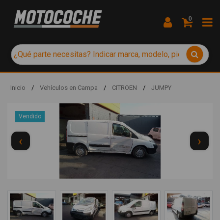
0
Inicio
/
Vehículos en Campa
/
CITROEN
/
JUMPY
Vendido
‹
›