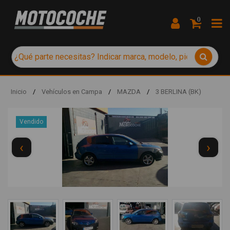
0
Inicio
/
Vehículos en Campa
/
MAZDA
/
3 BERLINA (BK)
Vendido
‹
›