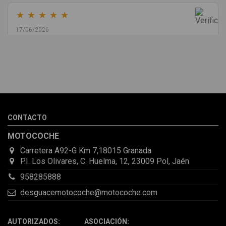
★
★
★
★
★
17/06/2026
Melvin Valdez Valdez
He pedido desde Madrid una cremallera para mí furgo y me
sorprendió la rapidez con la que me gestionaron el envío, además
de que pocas veces compro piezas de Segundamano a distancia
por la incertidumbre de que pueda llegar averiada o con
desperfectos que no se aprecian por fotos. Al final todo perfecto,
CONTACTO
la pieza llegó correcta y bien embalada, además de llegarme 2
días antes de lo esperado.
MOTOCOCHE
Carretera A92-G Km 7,18015 Granada
P.I. Los Olivares, C. Huelma, 12, 23009 Pol, Jaén
958285888
desguacemotocoche@motocoche.com
AUTORIZADOS: ASOCIACIÓN: