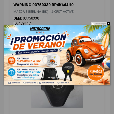
WARNING 03750330 BP4K664H0
MAZDA 3 BERLINA (BK) 1.6 CRDT ACTIVE
OEM:
03750330
ID:
479147
Do not show again.
12,00 € Sin IVA
14,52 € Con IVA
INTERIOR
1