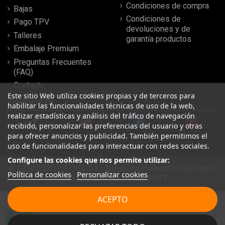
Condiciones de compra
Bajas
Condiciones de
Pago TPV
devoluciones y de
Talleres
garantía productos
Embalaje Premium
Preguntas Frecuentes
(FAQ)
Contacto
Este sitio Web utiliza cookies propias y de terceros para
SÍGUENOS EN
habilitar las funcionalidades técnicas de uso de la web,
realizar estadísticas y análisis del tráfico de navegación
recibido, personalizar las preferencias del usuario y otras
para ofrecer anuncios y publicidad. También permitimos el
uso de funcionalidades para interactuar con redes sociales.
Configure las cookies que nos permite utilizar:
© 2024 MOTOCOCHE, S.L . Todos los derechos reservados
Política de cookies
Personalizar cookies
| Desarrollado por
SeintoSOFT
Leer más reseñas
ACEPTO
★
★
★
★
★