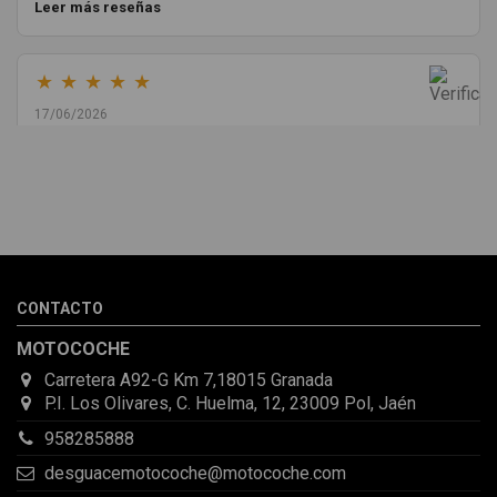
Leer más reseñas
★
★
★
★
★
17/06/2026
Melvin Valdez Valdez
He pedido desde Madrid una cremallera para mí furgo y me
sorprendió la rapidez con la que me gestionaron el envío, además
de que pocas veces compro piezas de Segundamano a distancia
por la incertidumbre de que pueda llegar averiada o con
desperfectos que no se aprecian por fotos. Al final todo perfecto,
CONTACTO
la pieza llegó correcta y bien embalada, además de llegarme 2
días antes de lo esperado.
MOTOCOCHE
Carretera A92-G Km 7,18015 Granada
P.I. Los Olivares, C. Huelma, 12, 23009 Pol, Jaén
958285888
desguacemotocoche@motocoche.com