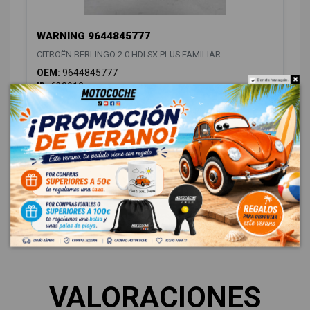
WARNING 9644845777
CITROËN BERLINGO 2.0 HDI SX PLUS FAMILIAR
OEM:
9644845777
Do not show again.
ID:
638012
12,00 € Sin IVA
14,52 € Con IVA
VALORACIONES