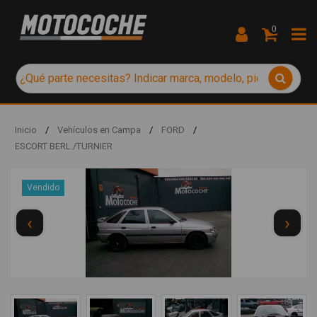
0
Inicio
/
Vehículos en Campa
/
FORD
/
ESCORT BERL./TURNIER
Vendido
‹
›