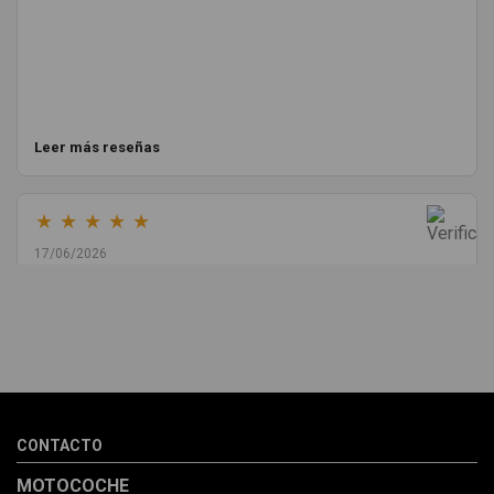
Leer más reseñas
★
★
★
★
★
17/06/2026
Melvin Valdez Valdez
He pedido desde Madrid una cremallera para mí furgo y me
sorprendió la rapidez con la que me gestionaron el envío, además
de que pocas veces compro piezas de Segundamano a distancia
por la incertidumbre de que pueda llegar averiada o con
desperfectos que no se aprecian por fotos. Al final todo perfecto,
CONTACTO
la pieza llegó correcta y bien embalada, además de llegarme 2
días antes de lo esperado.
MOTOCOCHE