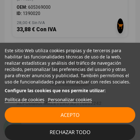
OEM:
605369000
ID:
1390020
28,00 € Sin IVA
33,88 € Con IVA
Este sitio Web utiliza cookies propias y de terceros para
habilitar las funcionalidades técnicas de uso de la web,
realizar estadísticas y análisis del tráfico de navegación
recibido, personalizar las preferencias del usuario y otras
para ofrecer anuncios y publicidad. También permitimos el
uso de funcionalidades para interactuar con redes sociales.
Configure las cookies que nos permite utilizar:
Política de cookies
Personalizar cookies
ALFOMBRA MALETERO A2116802242
MERCEDES-BENZ CLASE E (W211) BERLINA E 280 CDI
ACEPTO
(211.023)
OEM:
A2116802242
RECHAZAR TODO
ID:
1403786