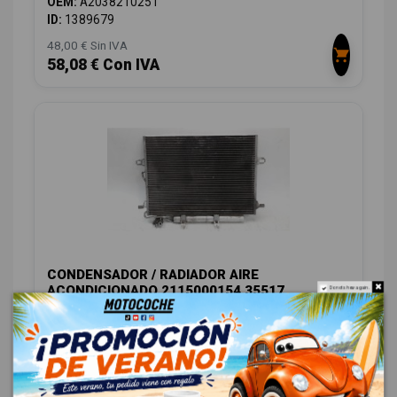
OEM:
A2038210251
ID:
1389679
48,00 € Sin IVA
58,08 € Con IVA
CONDENSADOR / RADIADOR AIRE
ACONDICIONADO 2115000154 35517
Do not show again.
MERCEDES-BENZ CLASE E (W211) BERLINA E 280 CDI
(211.023)
OEM:
2115000154
ID:
1424599