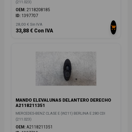
(211.023)
OEM:
2118208185
ID:
1397707
28,00 € Sin IVA
33,88 € Con IVA
MANDO ELEVALUNAS DELANTERO DERECHO
A2118211351
MERCEDES-BENZ CLASE E (W211) BERLINA E 280 CDI
(211.023)
OEM:
A2118211351