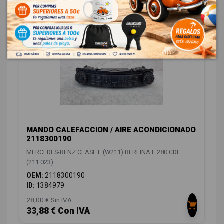
48,00 € Sin IVA
58,08 € Con IVA
MANDO CALEFACCION / AIRE ACONDICIONADO
2118300190
MERCEDES-BENZ CLASE E (W211) BERLINA E 280 CDI
(211.023)
OEM:
2118300190
ID:
1384979
28,00 € Sin IVA
33,88 € Con IVA