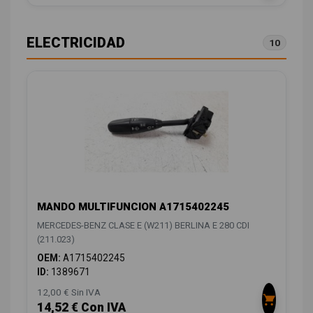
ELECTRICIDAD
10
MANDO MULTIFUNCION A1715402245
MERCEDES-BENZ CLASE E (W211) BERLINA E 280 CDI
(211.023)
OEM:
A1715402245
ID:
1389671
12,00 € Sin IVA
14,52 € Con IVA