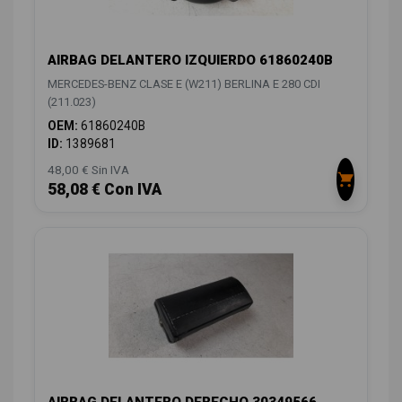
AIRBAG DELANTERO IZQUIERDO 61860240B
MERCEDES-BENZ CLASE E (W211) BERLINA E 280 CDI
(211.023)
OEM:
61860240B
ID:
1389681
48,00 € Sin IVA
58,08 € Con IVA
AIRBAG DELANTERO DERECHO 30349566