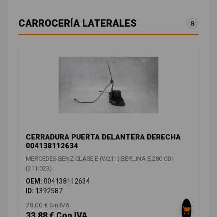
CARROCERÍA LATERALES
8
CERRADURA PUERTA DELANTERA DERECHA
004138112634
MERCEDES-BENZ CLASE E (W211) BERLINA E 280 CDI
(211.023)
OEM:
004138112634
ID:
1392587
28,00 € Sin IVA
33,88 € Con IVA