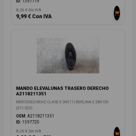
ID:
1397719
8,26 € Sin IVA
9,99 € Con IVA
MANDO ELEVALUNAS TRASERO DERECHO
A2118211351
MERCEDES-BENZ CLASE E (W211) BERLINA E 280 CDI
(211.023)
OEM:
A2118211351
ID:
1397720
8,26 € Sin IVA