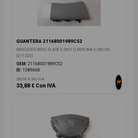
GUANTERA 21168001989C52
MERCEDES-BENZ CLASE E (W211) BERLINA E 280 CDI
(211.023)
OEM:
21168001989C52
ID:
1389668
28,00 € Sin IVA
33,88 € Con IVA