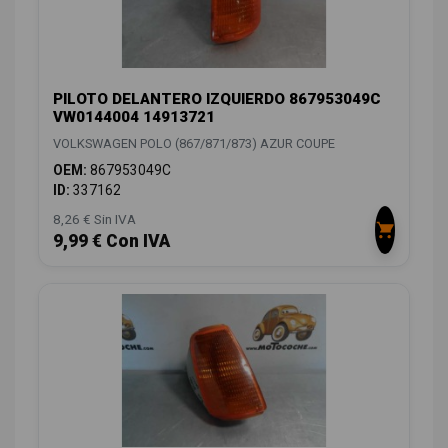
PILOTO DELANTERO IZQUIERDO 867953049C
VW0144004 14913721
VOLKSWAGEN POLO (867/871/873) AZUR COUPE
OEM:
867953049C
ID:
337162
8,26 € Sin IVA
9,99 € Con IVA