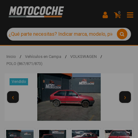
0
Inicio
/
Vehículos en Campa
/
VOLKSWAGEN
/
POLO (867/871/873)
Vendido
‹
›