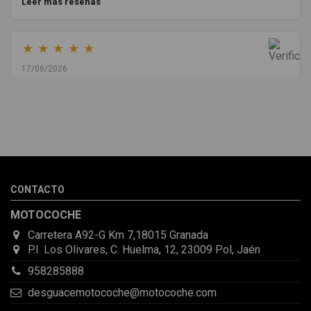
Leer más reseñas
★
★
★
★
★
17/06/2026
Melvin Valdez Valdez
He pedido desde Madrid una cremallera para mí furgo y me
sorprendió la rapidez con la que me gestionaron el envío, además
de que pocas veces compro piezas de Segundamano a distancia
por la incertidumbre de que pueda llegar averiada o con
desperfectos que no se aprecian por fotos. Al final todo perfecto,
CONTACTO
la pieza llegó correcta y bien embalada, además de llegarme 2
días antes de lo esperado.
MOTOCOCHE
Carretera A92-G Km 7,18015 Granada
P.I. Los Olivares, C. Huelma, 12, 23009 Pol, Jaén
958285888
desguacemotocoche@motocoche.com