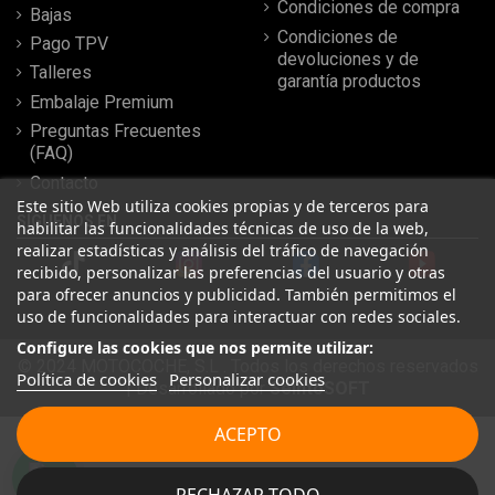
Condiciones de compra
Bajas
Condiciones de
Pago TPV
devoluciones y de
Talleres
garantía productos
Embalaje Premium
Preguntas Frecuentes
(FAQ)
Contacto
Este sitio Web utiliza cookies propias y de terceros para
SÍGUENOS EN
habilitar las funcionalidades técnicas de uso de la web,
realizar estadísticas y análisis del tráfico de navegación
recibido, personalizar las preferencias del usuario y otras
para ofrecer anuncios y publicidad. También permitimos el
uso de funcionalidades para interactuar con redes sociales.
Configure las cookies que nos permite utilizar:
© 2024 MOTOCOCHE, S.L . Todos los derechos reservados
Política de cookies
Personalizar cookies
| Desarrollado por
SeintoSOFT
Leer más reseñas
ACEPTO
★
★
★
★
★