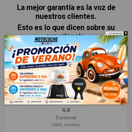
La mejor garantía es la voz de
nuestros clientes.
Esto es lo que dicen sobre su
experiencia.
Do not show again.
★
★
★
★
★
4.8
Excelente
(4681 reseñas)