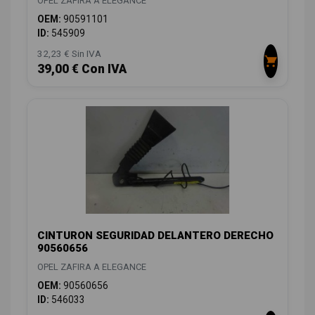
OPEL ZAFIRA A ELEGANCE
OEM:
90591101
ID:
545909
32,23 € Sin IVA
39,00 € Con IVA
CINTURON SEGURIDAD DELANTERO DERECHO
90560656
OPEL ZAFIRA A ELEGANCE
OEM:
90560656
ID:
546033