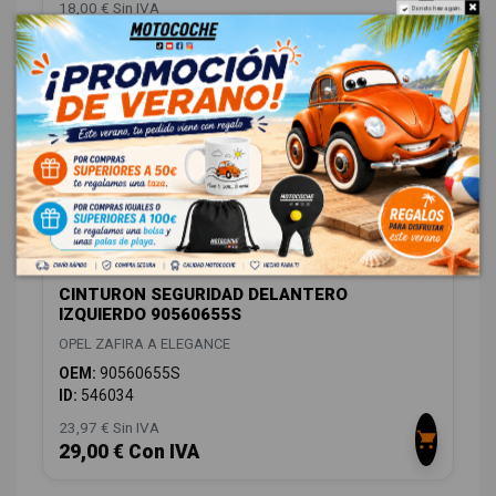
18,00 € Sin IVA
Do not show again.
21,78 € Con IVA
CINTURON SEGURIDAD DELANTERO
IZQUIERDO 90560655S
OPEL ZAFIRA A ELEGANCE
OEM:
90560655S
ID:
546034
23,97 € Sin IVA
29,00 € Con IVA