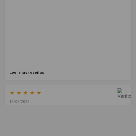
Leer más reseñas
★
★
★
★
★
17/06/2026
Melvin Valdez Valdez
He pedido desde Madrid una cremallera para mí furgo y me
sorprendió la rapidez con la que me gestionaron el envío, además