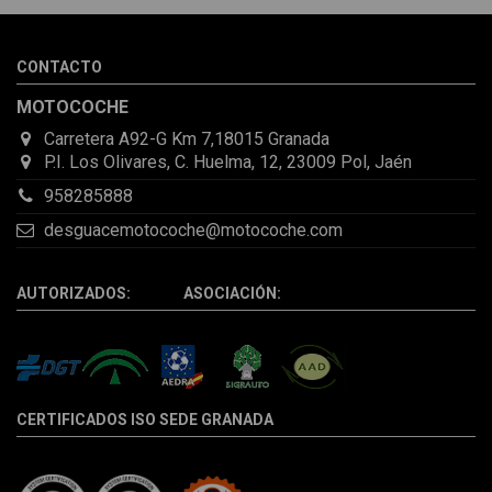
de que pocas veces compro piezas de Segundamano a distancia
por la incertidumbre de que pueda llegar averiada o con
desperfectos que no se aprecian por fotos. Al final todo perfecto,
CONTACTO
la pieza llegó correcta y bien embalada, además de llegarme 2
días antes de lo esperado.
MOTOCOCHE
Carretera A92-G Km 7,18015 Granada
P.I. Los Olivares, C. Huelma, 12, 23009 Pol, Jaén
958285888
desguacemotocoche@motocoche.com
AUTORIZADOS: ASOCIACIÓN:
CERTIFICADOS ISO SEDE GRANADA