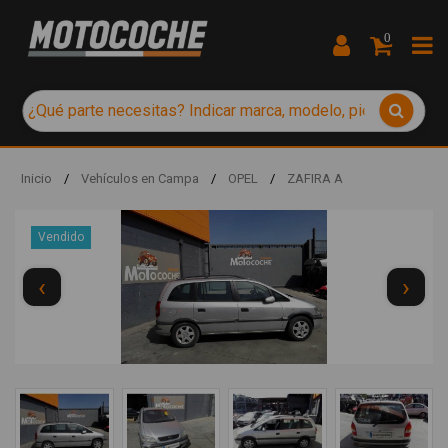
0
Inicio
/
Vehículos en Campa
/
OPEL
/
ZAFIRA A
Vendido
‹
›