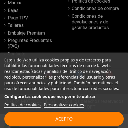
Política de cookies
Marcas
Condiciones de compra
Bajas
Condiciones de
Pago TPV
devoluciones y de
Talleres
garantía productos
Embalaje Premium
Preguntas Frecuentes
(FAQ)
Contacto
Este sitio Web utiliza cookies propias y de terceros para
SÍGUENOS EN
habilitar las funcionalidades técnicas de uso de la web,
realizar estadísticas y análisis del tráfico de navegación
recibido, personalizar las preferencias del usuario y otras
para ofrecer anuncios y publicidad. También permitimos el
uso de funcionalidades para interactuar con redes sociales.
Configure las cookies que nos permite utilizar:
© 2024 MOTOCOCHE, S.L . Todos los derechos reservados
Política de cookies
Personalizar cookies
| Desarrollado por
SeintoSOFT
Leer más reseñas
ACEPTO