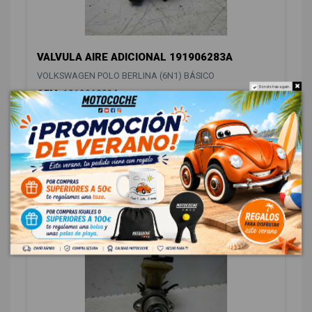
VALVULA AIRE ADICIONAL 191906283A
VOLKSWAGEN POLO BERLINA (6N1) BÁSICO
Do not show again.
OEM:
191906283A
ID:
542240
12,00 € Sin IVA
14,52 € Con IVA
SUSPENSIÓN / FRENOS
1