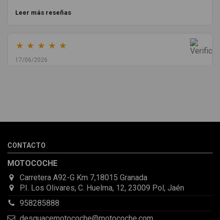
Leer más reseñas
★
★
★
★
★
17/06/2026
Melvin Valdez Valdez
He pedido desde Madrid una cremallera para mí furgo y me
sorprendió la rapidez con la que me gestionaron el envío, además
de que pocas veces compro piezas de Segundamano a distancia
por la incertidumbre de que pueda llegar averiada o con
desperfectos que no se aprecian por fotos. Al final todo perfecto,
CONTACTO
la pieza llegó correcta y bien embalada, además de llegarme 2
días antes de lo esperado.
MOTOCOCHE
Carretera A92-G Km 7,18015 Granada
P.I. Los Olivares, C. Huelma, 12, 23009 Pol, Jaén
958285888
desguacemotocoche@motocoche.com