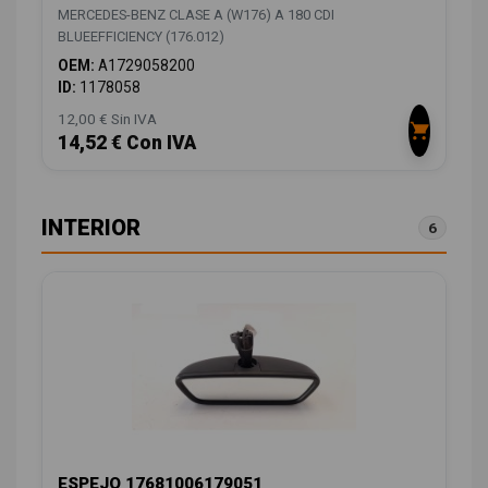
MERCEDES-BENZ CLASE A (W176) A 180 CDI
BLUEEFFICIENCY (176.012)
OEM:
A1729058200
ID:
1178058
12,00 € Sin IVA
14,52 € Con IVA
INTERIOR
6
ESPEJO 17681006179051