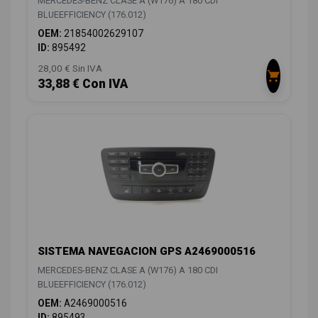
MERCEDES-BENZ CLASE A (W176) A 180 CDI
BLUEEFFICIENCY (176.012)
OEM:
21854002629107
ID:
895492
28,00 € Sin IVA
33,88 € Con IVA
SISTEMA NAVEGACION GPS A2469000516
MERCEDES-BENZ CLASE A (W176) A 180 CDI
BLUEEFFICIENCY (176.012)
OEM:
A2469000516
ID:
895493