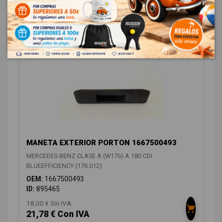
CARROCERÍA TRASERA
2
MANETA EXTERIOR PORTON 1667500493
MERCEDES-BENZ CLASE A (W176) A 180 CDI
BLUEEFFICIENCY (176.012)
OEM:
1667500493
ID:
895465
18,00 € Sin IVA
21,78 € Con IVA