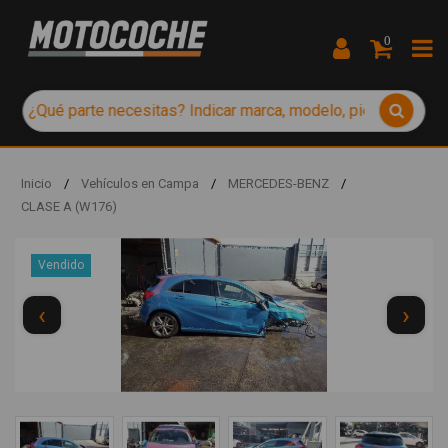
0
Inicio
/
Vehículos en Campa
/
MERCEDES-BENZ
/
CLASE A (W176)
Vendido
‹
›