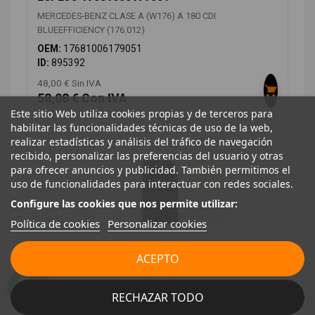
MERCEDES-BENZ CLASE A (W176) A 180 CDI
BLUEEFFICIENCY (176.012)
OEM:
17681006179051
ID:
895392
48,00 € Sin IVA
58,08 € Con IVA
Este sitio Web utiliza cookies propias y de terceros para
habilitar las funcionalidades técnicas de uso de la web,
realizar estadísticas y análisis del tráfico de navegación
recibido, personalizar las preferencias del usuario y otras
para ofrecer anuncios y publicidad. También permitimos el
uso de funcionalidades para interactuar con redes sociales.
Configure las cookies que nos permite utilizar:
Política de cookies
Personalizar cookies
ACEPTO
CENICERO A2466460069
MERCEDES-BENZ CLASE A (W176) A 180 CDI
RECHAZAR TODO
BLUEEFFICIENCY (176.012)