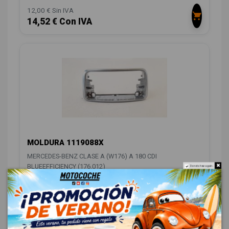
12,00 € Sin IVA
14,52 € Con IVA
MOLDURA 1119088X
MERCEDES-BENZ CLASE A (W176) A 180 CDI
BLUEEFFICIENCY (176.012)
Do not show again.
OEM:
1119088X
ID:
1178876
18,00 € Sin IVA
21,78 € Con IVA