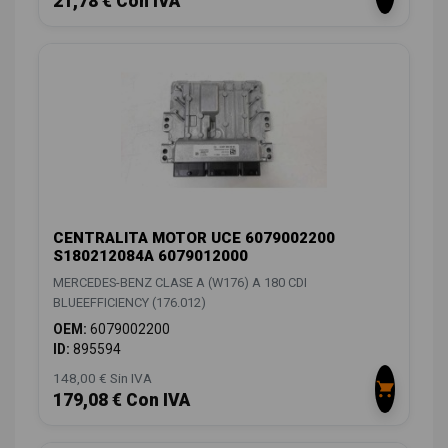
21,78 € Con IVA
CENTRALITA MOTOR UCE 6079002200
S180212084A 6079012000
MERCEDES-BENZ CLASE A (W176) A 180 CDI
BLUEEFFICIENCY (176.012)
OEM:
6079002200
ID:
895594
148,00 € Sin IVA
179,08 € Con IVA