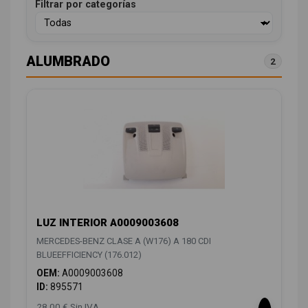
Filtrar por categorías
ALUMBRADO
2
LUZ INTERIOR A0009003608
MERCEDES-BENZ CLASE A (W176) A 180 CDI
BLUEEFFICIENCY (176.012)
OEM:
A0009003608
ID:
895571
28,00 € Sin IVA