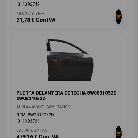
ID:
1396749
18,00 € Sin IVA
21,78 € Con IVA
PUERTA DELANTERA DERECHA 8W0831052D
8W0831052D
AUDI A4 AVANT (8W5) BÁSICO
OEM:
8W0831052D
ID:
1396761
396,00 € Sin IVA
479,16 € Con IVA