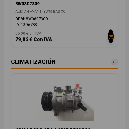
8W0807309
AUDI A4 AVANT (8W5) BÁSICO
OEM:
8W0807309
ID:
1396783
66,00 € Sin IVA
79,86 € Con IVA
CLIMATIZACIÓN
6