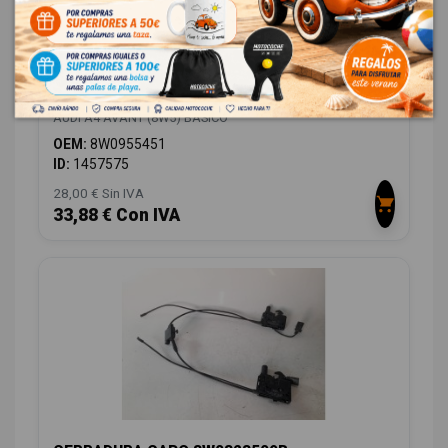
DEPOSITO LIMPIA 8W0955451
AUDI A4 AVANT (8W5) BÁSICO
OEM:
8W0955451
ID:
1457575
28,00 € Sin IVA
33,88 € Con IVA