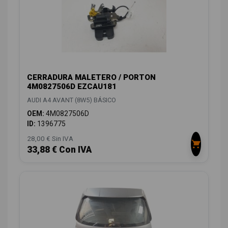
CERRADURA MALETERO / PORTON
4M0827506D EZCAU181
AUDI A4 AVANT (8W5) BÁSICO
OEM:
4M0827506D
ID:
1396775
28,00 € Sin IVA
33,88 € Con IVA