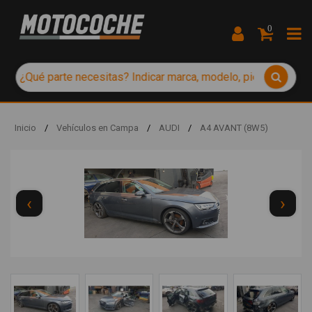
0
Inicio
/
Vehículos en Campa
/
AUDI
/
A4 AVANT (8W5)
‹
›