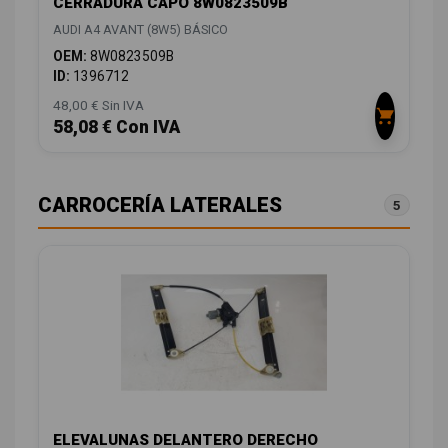
CERRADURA CAPO 8W0823509B
AUDI A4 AVANT (8W5) BÁSICO
OEM:
8W0823509B
ID:
1396712
48,00 € Sin IVA
58,08 € Con IVA
CARROCERÍA LATERALES
5
ELEVALUNAS DELANTERO DERECHO