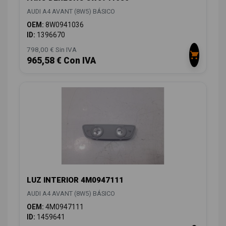
AUDI A4 AVANT (8W5) BÁSICO
OEM:
8W0941036
ID:
1396670
798,00 € Sin IVA
965,58 € Con IVA
LUZ INTERIOR 4M0947111
AUDI A4 AVANT (8W5) BÁSICO
OEM:
4M0947111
ID:
1459641