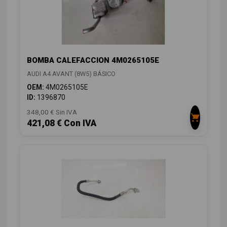
BOMBA CALEFACCION 4M0265105E
AUDI A4 AVANT (8W5) BÁSICO
OEM:
4M0265105E
ID:
1396870
348,00 € Sin IVA
421,08 € Con IVA