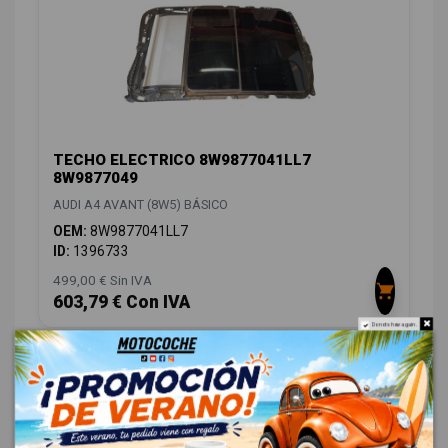
TECHO ELECTRICO 8W9877041LL7
8W9877049
AUDI A4 AVANT (8W5) BÁSICO
OEM:
8W9877041LL7
ID:
1396733
499,00 € Sin IVA
603,79 € Con IVA
Do not show again.