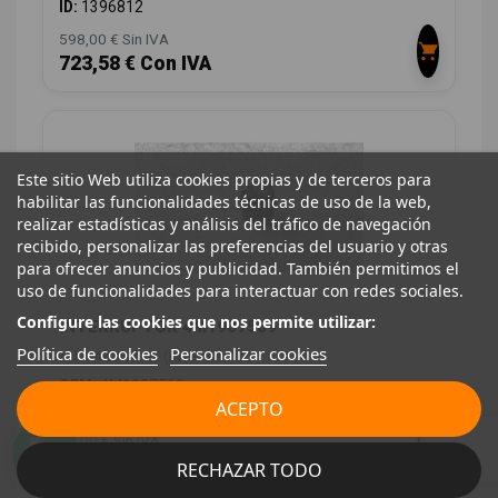
ID:
1396812
598,00 € Sin IVA
723,58 € Con IVA
Este sitio Web utiliza cookies propias y de terceros para
habilitar las funcionalidades técnicas de uso de la web,
realizar estadísticas y análisis del tráfico de navegación
recibido, personalizar las preferencias del usuario y otras
para ofrecer anuncios y publicidad. También permitimos el
uso de funcionalidades para interactuar con redes sociales.
Configure las cookies que nos permite utilizar:
INTERRUPTOR 4M1907569
Política de cookies
Personalizar cookies
AUDI A4 AVANT (8W5) BÁSICO
OEM:
4M1907569
ACEPTO
ID:
1396814
12,00 € Sin IVA
14,52 € Con IVA
RECHAZAR TODO