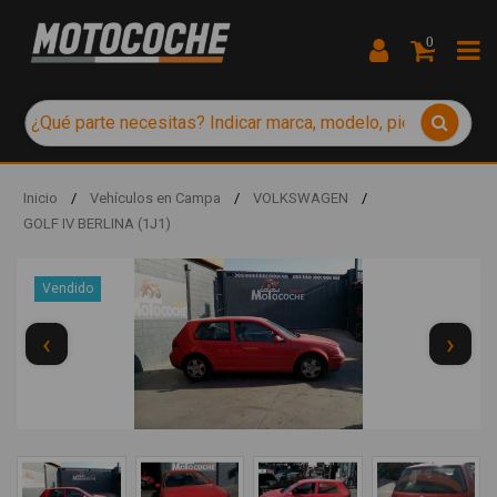
0
Inicio
/
Vehículos en Campa
/
VOLKSWAGEN
/
GOLF IV BERLINA (1J1)
Vendido
‹
›