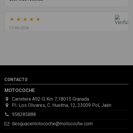
★
★
★
★
★
17/06/2026
Melvin Valdez Valdez
He pedido desde Madrid una cremallera para mí furgo y me
sorprendió la rapidez con la que me gestionaron el envío, además
de que pocas veces compro piezas de Segundamano a distancia
por la incertidumbre de que pueda llegar averiada o con
desperfectos que no se aprecian por fotos. Al final todo perfecto,
CONTACTO
la pieza llegó correcta y bien embalada, además de llegarme 2
días antes de lo esperado.
MOTOCOCHE
Carretera A92-G Km 7,18015 Granada
P.I. Los Olivares, C. Huelma, 12, 23009 Pol, Jaén
958285888
desguacemotocoche@motocoche.com