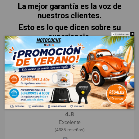
La mejor garantía es la voz de
nuestros clientes.
Esto es lo que dicen sobre su
experiencia.
Do not show again.
★
★
★
★
★
4.8
Excelente
(4685 reseñas)