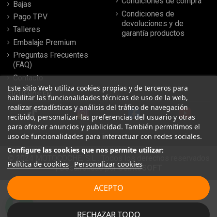
Condiciones de compra
Bajas
Condiciones de
Pago TPV
devoluciones y de
Talleres
garantía productos
Embalaje Premium
Preguntas Frecuentes
(FAQ)
Contacto
Este sitio Web utiliza cookies propias y de terceros para
SÍGUENOS EN
habilitar las funcionalidades técnicas de uso de la web,
realizar estadísticas y análisis del tráfico de navegación
recibido, personalizar las preferencias del usuario y otras
para ofrecer anuncios y publicidad. También permitimos el
uso de funcionalidades para interactuar con redes sociales.
Configure las cookies que nos permite utilizar:
© 2024 MOTOCOCHE, S.L . Todos los derechos reservados
Política de cookies
Personalizar cookies
| Desarrollado por
SeintoSOFT
Leer más reseñas
ACEPTO
★
★
★
★
★
RECHAZAR TODO