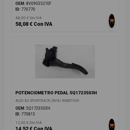
OEM:
8V0953521EF
ID:
770770
48,00 € Sin IVA
58,08 € Con IVA
POTENCIOMETRO PEDAL 5Q1723503H
AUDI A3 SPORTBACK (8VA) AMBITION
OEM:
5Q1723503H
ID:
770813
12,00 € Sin IVA
14,52 € Con IVA