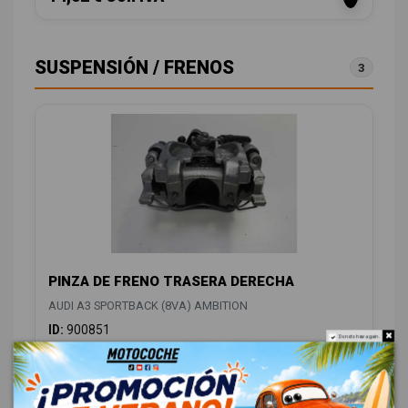
SUSPENSIÓN / FRENOS
3
PINZA DE FRENO TRASERA DERECHA
AUDI A3 SPORTBACK (8VA) AMBITION
ID:
900851
Do not show again.
88,00 € Sin IVA
106,48 € Con IVA