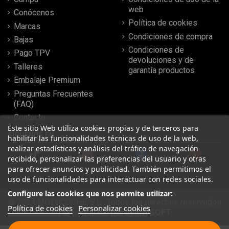
web
Conócenos
Política de cookies
Marcas
Condiciones de compra
Bajas
Condiciones de
Pago TPV
devoluciones y de
Talleres
garantía productos
Embalaje Premium
Preguntas Frecuentes
(FAQ)
Contacto
Este sitio Web utiliza cookies propias y de terceros para
SÍGUENOS EN
habilitar las funcionalidades técnicas de uso de la web,
realizar estadísticas y análisis del tráfico de navegación
recibido, personalizar las preferencias del usuario y otras
para ofrecer anuncios y publicidad. También permitimos el
uso de funcionalidades para interactuar con redes sociales.
Configure las cookies que nos permite utilizar:
© 2024 MOTOCOCHE, S.L . Todos los derechos reservados
Política de cookies
Personalizar cookies
| Desarrollado por
SeintoSOFT
Leer más reseñas