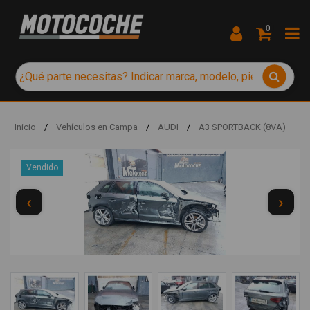
0
Inicio
/
Vehículos en Campa
/
AUDI
/
A3 SPORTBACK (8VA)
Vendido
‹
›