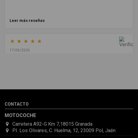
Leer más reseñas
★
★
★
★
★
17/06/2026
Melvin Valdez Valdez
He pedido desde Madrid una cremallera para mí furgo y me
sorprendió la rapidez con la que me gestionaron el envío, además
de que pocas veces compro piezas de Segundamano a distancia
por la incertidumbre de que pueda llegar averiada o con
desperfectos que no se aprecian por fotos. Al final todo perfecto,
CONTACTO
la pieza llegó correcta y bien embalada, además de llegarme 2
días antes de lo esperado.
MOTOCOCHE
Carretera A92-G Km 7,18015 Granada
P.I. Los Olivares, C. Huelma, 12, 23009 Pol, Jaén