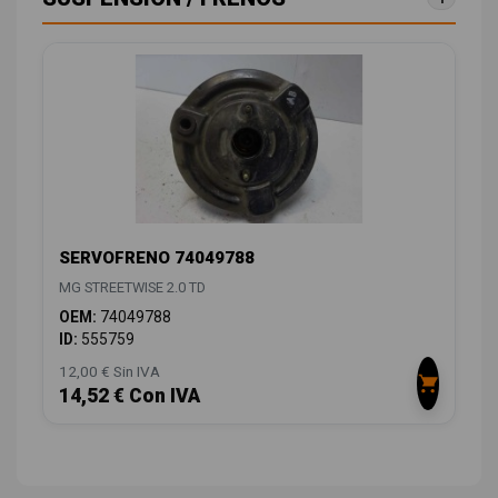
SERVOFRENO 74049788
MG STREETWISE 2.0 TD
OEM:
74049788
ID:
555759
12,00 € Sin IVA
14,52 € Con IVA