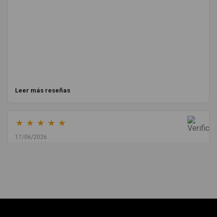
Leer más reseñas
★
★
★
★
★
17/06/2026
Melvin Valdez Valdez
He pedido desde Madrid una cremallera para mí furgo y me
sorprendió la rapidez con la que me gestionaron el envío, además
de que pocas veces compro piezas de Segundamano a distancia
por la incertidumbre de que pueda llegar averiada o con
desperfectos que no se aprecian por fotos. Al final todo perfecto,