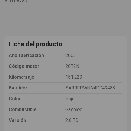
VFU
08780
Ficha del producto
Año fabricación
2003
Código motor
20T2N
Kilometraje
151.229
Bastidor
SARRFPWNN4D743483
Color
Rojo
Combustible
Gasóleo
Versión
2.0 TD