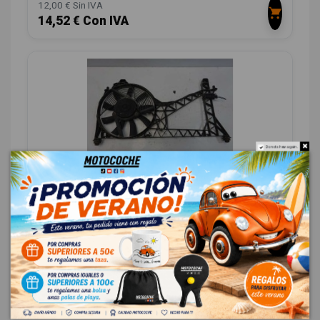
12,00 € Sin IVA
14,52 € Con IVA
Do not show again.
ELECTROVENTILADOR 756424D
MG STREETWISE 2.0 TD
OEM:
756424D
ID:
555727
15,70 € Sin IVA
19,00 € Con IVA