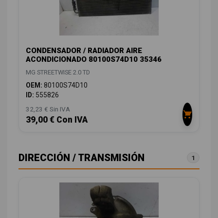
CONDENSADOR / RADIADOR AIRE
ACONDICIONADO 80100S74D10 35346
MG STREETWISE 2.0 TD
OEM:
80100S74D10
ID:
555826
32,23 € Sin IVA
39,00 € Con IVA
DIRECCIÓN / TRANSMISIÓN
1