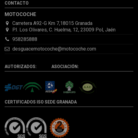
CONTACTO
la pieza llegó correcta y bien embalada, además de llegarme 2
días antes de lo esperado.
MOTOCOCHE
Carretera A92-G Km 7,18015 Granada
P.I. Los Olivares, C. Huelma, 12, 23009 Pol, Jaén
958285888
desguacemotocoche@motocoche.com
AUTORIZADOS: ASOCIACIÓN:
CERTIFICADOS ISO SEDE GRANADA