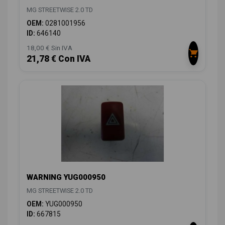
MG STREETWISE 2.0 TD
OEM:
0281001956
ID:
646140
18,00 € Sin IVA
21,78 € Con IVA
WARNING YUG000950
MG STREETWISE 2.0 TD
OEM:
YUG000950
ID:
667815