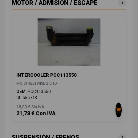
MOTOR / ADMISIÓN / ESCAPE
1
INTERCOOLER PCC113550
MG STREETWISE 2.0 TD
OEM:
PCC113550
ID:
555713
18,00 € Sin IVA
21,78 € Con IVA
SUSPENSIÓN / FRENOS
1