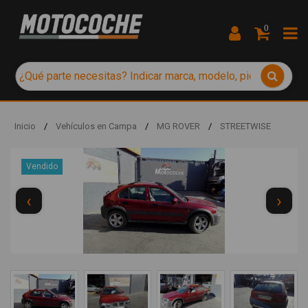
0
Inicio
/
Vehículos en Campa
/
MG ROVER
/
STREETWISE
Vendido
‹
›