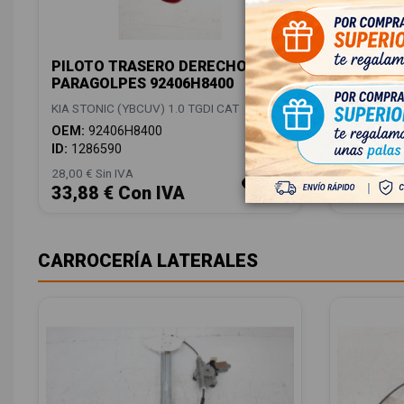
PILOTO TRASERO DERECHO
FARO AN
PARAGOLPES 92406H8400
IZQUIER
KIA STONIC (YBCUV) 1.0 TGDI CAT
KIA STONIC
OEM:
92406H8400
OEM:
924
ID:
1286590
ID:
12865
28,00 € Sin IVA
28,00 € Sin
33,88 € Con IVA
33,88 
CARROCERÍA LATERALES