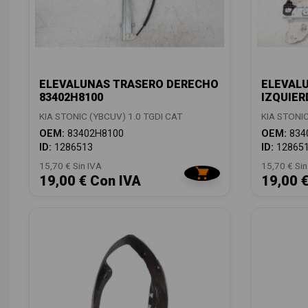
ELEVALUNAS TRASERO DERECHO
ELEVAL
83402H8100
IZQUIER
KIA STONIC (YBCUV) 1.0 TGDI CAT
KIA STONIC
OEM:
83402H8100
OEM:
834
ID:
1286513
ID:
12865
15,70 € Sin IVA
15,70 € Sin
19,00 € Con IVA
19,00 