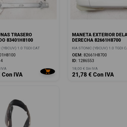
UNAS TRASERO
MANETA EXTERIOR DEL
DO 83401H8100
DERECHA 82661H8700
 (YBCUV) 1.0 TGDI CAT
KIA STONIC (YBCUV) 1.0 TGDI 
01H8100
OEM:
82661H8700
14
ID:
1286553
 IVA
18,00 € Sin IVA
€ Con IVA
21,78 € Con IVA