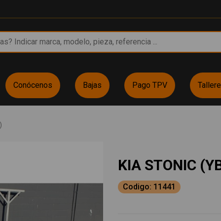
Conócenos
Bajas
Pago TPV
Taller
)
KIA STONIC (Y
Codigo: 11441