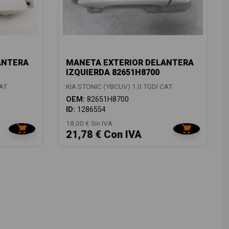
ANTERA
MANETA EXTERIOR DELANTERA
IZQUIERDA 82651H8700
CAT
KIA STONIC (YBCUV) 1.0 TGDI CAT
OEM:
82651H8700
ID:
1286554
18,00 € Sin IVA
21,78 € Con IVA