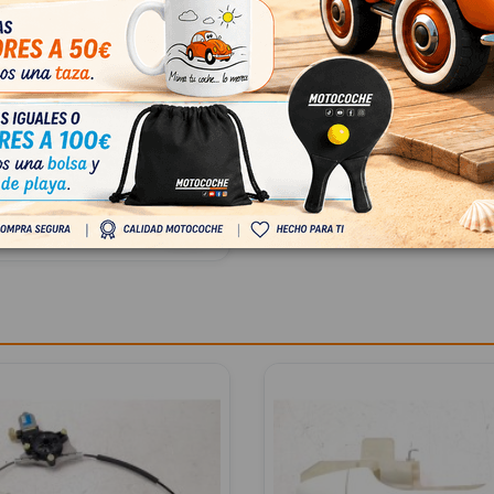
TINIEBLA TRASERO
DO 92405H8410
 (YBCUV) 1.0 TGDI CAT
05H8410
93
 IVA
€ Con IVA