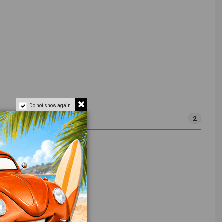
Do not show again.
2