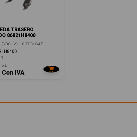
UEDA TRASERO
DO 86821H8400
 (YBCUV) 1.0 TGDI CAT
21H8400
84
 IVA
€ Con IVA