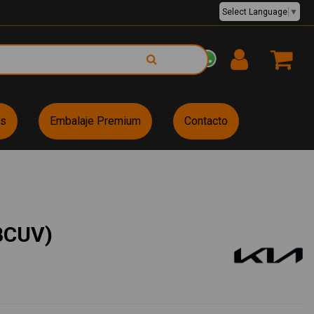
Select Language
▼
EUR €
es
Embalaje Premium
Contacto
BCUV)