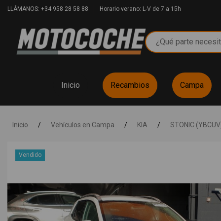
LLÁMANOS: +34 958 28 58 88
Horario verano: L-V de 7 a 15h
Inicio
Recambios
Campa
Inicio
/
Vehículos en Campa
/
KIA
/
STONIC (YBCUV
Vendido