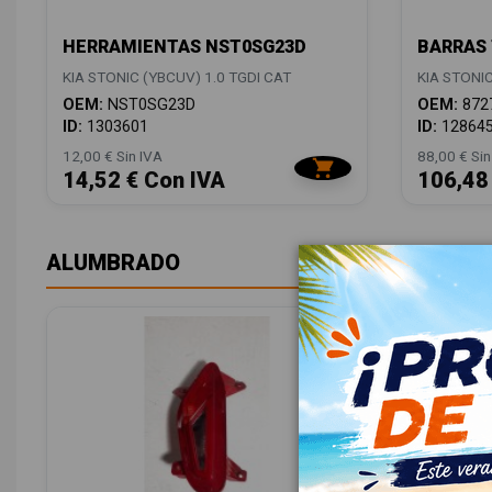
HERRAMIENTAS NST0SG23D
BARRAS 
KIA STONIC (YBCUV) 1.0 TGDI CAT
KIA STONIC
OEM:
NST0SG23D
OEM:
872
ID:
1303601
ID:
12864
12,00 € Sin IVA
88,00 € Sin
14,52 € Con IVA
106,48
ALUMBRADO