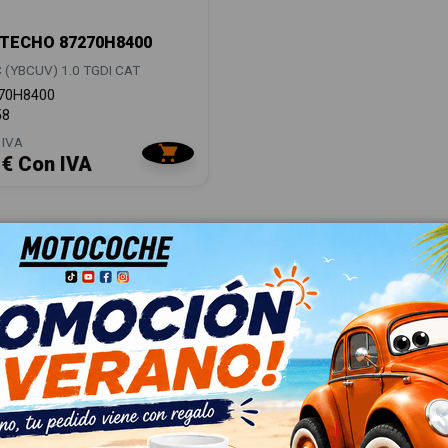
TECHO 87270H8400
 (YBCUV) 1.0 TGDI CAT
70H8400
58
 IVA
 € Con IVA