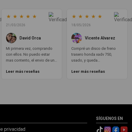
★
★
★
★
★
★
★
★
★
★
21/03/2026
18/05/2026
David Orca
Vicente Alvarez
Mi primera vez, comprando
Compré un disco de freno
con ellos. No puedo estar
trasero honda xadv 750,
mas contento, el envio de un
usado, y queda
dia para otro, en todo
perfectamente puesto.
Leer más reseñas
Leer más reseñas
momento estan atentos a la
funciona como si fuera
transaccion del pedido y su
nuevotal cual. todo
envio. Las piezas en vez de
PERFECTO. aqui teneis un
repuestos, parecen nuevo.
cliente fijo GRACIAS A TODO
Volveré a comprar con ellos
EL EQUIPO MOTOCOCHE!!! un
sin ninguna duda.
10!!!
SÍGUENOS EN
de privacidad