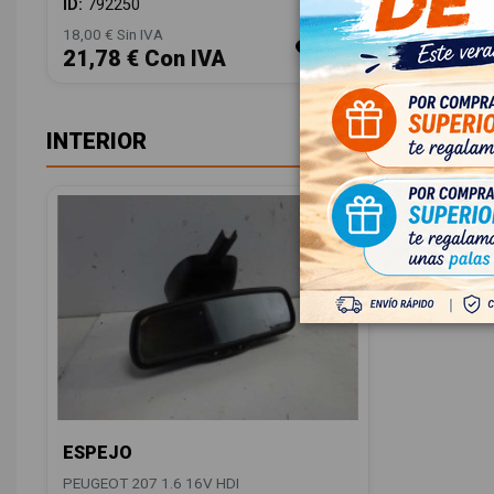
ID:
792250
18,00 € Sin IVA
21,78 € Con IVA
INTERIOR
ESPEJO
PEUGEOT 207 1.6 16V HDI