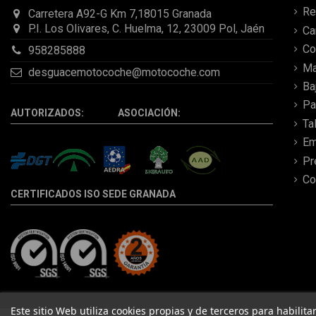
Re
Carretera A92-G Km 7,18015 Granada
P.I. Los Olivares, C. Huelma, 12, 23009 Pol, Jaén
C
Co
958285888
Ma
desguacemotocoche@motocoche.com
Ba
Pa
AUTORIZADOS: ASOCIACIÓN:
Ta
Em
Pr
Co
CERTIFICADOS ISO SEDE GRANADA
Este sitio Web utiliza cookies propias y de terceros para habilit