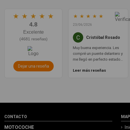
★
★
★
★
★
★
★
★
★
★
4.8
23/06/2026
Excelente
Cristóbal Rosado
(4681 reseñas)
Muy buena experiencia. Les
compré un puente delantero y
me llegó en perfecto estado,
con un envío muy rápido. La
Dejar una reseña
Leer más reseñas
comunicación por WhatsApp
es ágil y te aclaran todas las
dudas. Totalmente
recomendado. Muchas
gracias.
CONTACTO
MAP
MOTOCOCHE
In