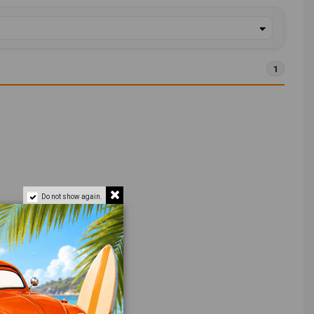
1
Do not show again.