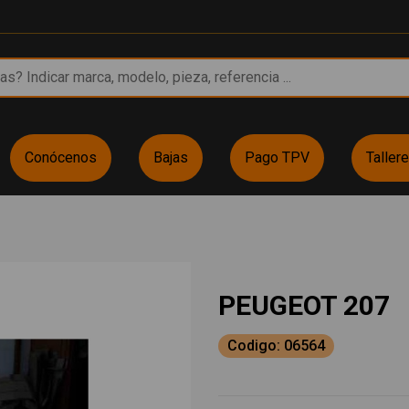
Conócenos
Bajas
Pago TPV
Taller
PEUGEOT 207
Codigo: 06564