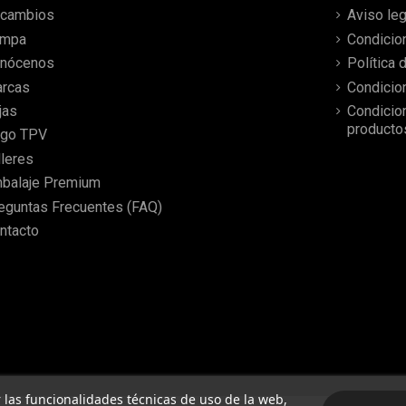
antes de lo esperado.
cambios
Aviso leg
ampa
Condicio
nócenos
Política 
rcas
Condicio
jas
Condicio
producto
go TPV
lleres
balaje Premium
eguntas Frecuentes (FAQ)
ntacto
ar las funcionalidades técnicas de uso de la web,