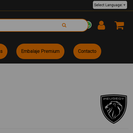
Select Language
▼
EUR €
es
Embalaje Premium
Contacto