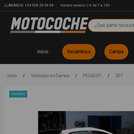
LLÁMANOS: +34 958 28 58 88
Horario verano: L-V de 7 a 15h
Inicio
Recambios
Campa
Inicio
/
Vehículos en Campa
/
PEUGEOT
/
207
Vendido