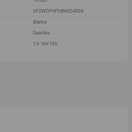
16.803
VF3WCPHP0AW054004
Blanco
Gasóleo
1.6 16V HDi