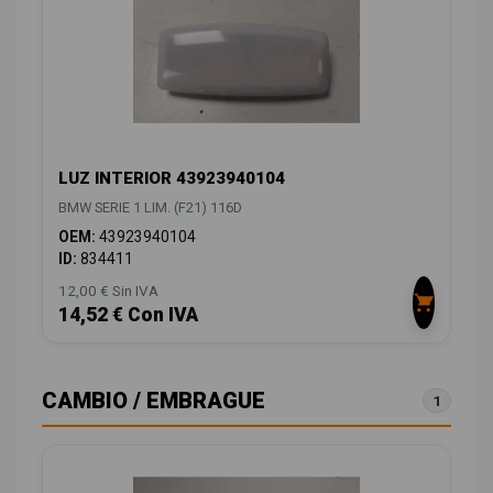
LUZ INTERIOR 43923940104
BMW SERIE 1 LIM. (F21) 116D
OEM:
43923940104
ID:
834411
12,00 € Sin IVA
14,52 € Con IVA
CAMBIO / EMBRAGUE
1