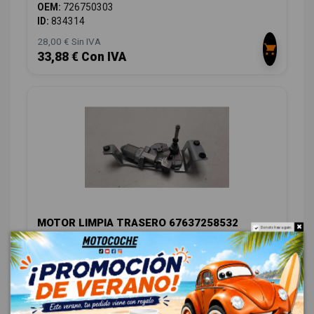
OEM:
726750303
ID:
834314
28,00 € Sin IVA
33,88 € Con IVA
MOTOR LIMPIA TRASERO 67637258532
Do not show again.
BMW SERIE 1 LIM. (F21) 116D
OEM:
67637258532
ID:
834315
28,00 € Sin IVA
33,88 € Con IVA