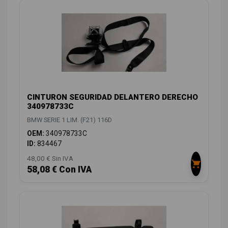
CINTURON SEGURIDAD DELANTERO DERECHO
340978733C
BMW SERIE 1 LIM. (F21) 116D
OEM:
340978733C
ID:
834467
48,00 € Sin IVA
58,08 € Con IVA