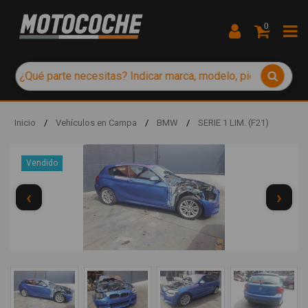
0
Inicio
/
Vehículos en Campa
/
BMW
/
SERIE 1 LIM. (F21)
Vendido
‹
›