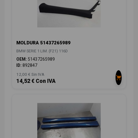
MOLDURA 51437265989
BMW SERIE 1 LIM. (F21) 116D
OEM:
51437265989
ID:
892847
12,00 € Sin IVA
14,52 € Con IVA