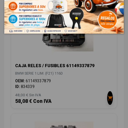
CAJA RELES / FUSIBLES 61149337879
BMW SERIE 1 LIM. (F21) 116D
OEM:
61149337879
ID:
834339
48,00 € Sin IVA
58,08 € Con IVA