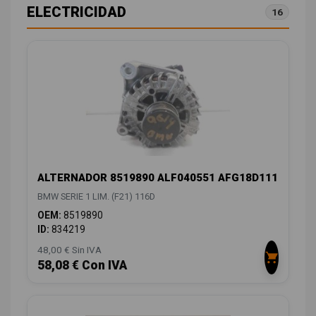
ELECTRICIDAD
16
ALTERNADOR 8519890 ALF040551 AFG18D111
BMW SERIE 1 LIM. (F21) 116D
OEM:
8519890
ID:
834219
48,00 € Sin IVA
58,08 € Con IVA