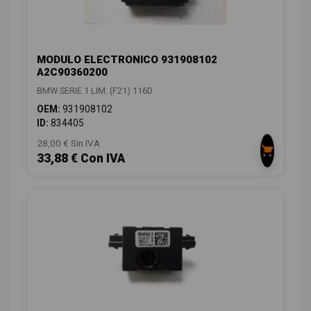
MODULO ELECTRONICO 931908102
A2C90360200
BMW SERIE 1 LIM. (F21) 116D
OEM:
931908102
ID:
834405
28,00 € Sin IVA
33,88 € Con IVA