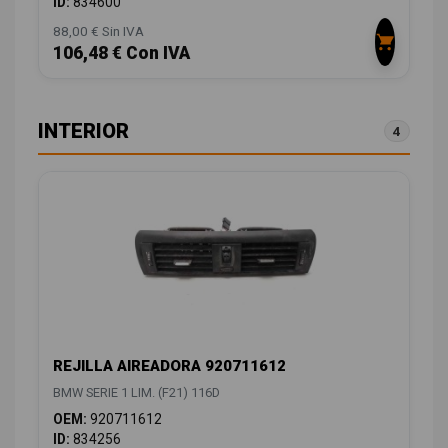
ID:
834600
88,00 € Sin IVA
106,48 € Con IVA
INTERIOR
4
REJILLA AIREADORA 920711612
BMW SERIE 1 LIM. (F21) 116D
OEM:
920711612
ID:
834256