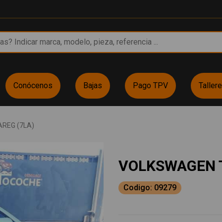
Conócenos
Bajas
Pago TPV
Taller
REG (7LA)
VOLKSWAGEN 
Codigo: 09279