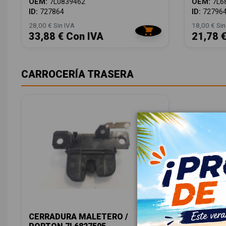
OEM:
7L0839462
OEM:
7L6
ID:
727864
ID:
72796
28,00 € Sin IVA
18,00 € Sin
33,88 € Con IVA
21,78 
CARROCERÍA TRASERA
CERRADURA MALETERO /