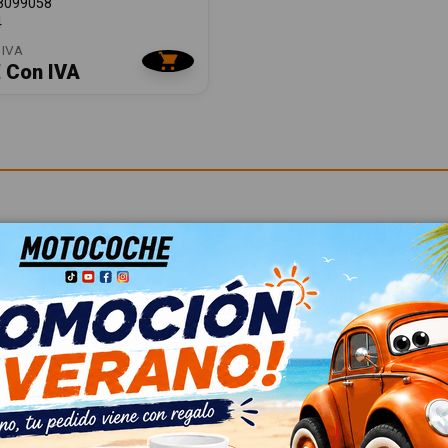
8099058
4
 IVA
€ Con IVA