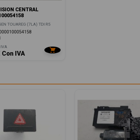
ISION CENTRAL
100054158
N TOUAREG (7LA) TDI R5
0000100054158
3
 IVA
€ Con IVA