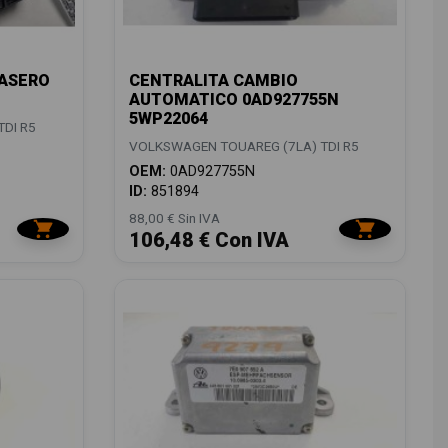
ASERO
CENTRALITA CAMBIO
AUTOMATICO 0AD927755N
5WP22064
DI R5
VOLKSWAGEN TOUAREG (7LA) TDI R5
OEM:
0AD927755N
ID:
851894
88,00 € Sin IVA
106,48 € Con IVA