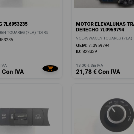
 7L6953235
MOTOR ELEVALUNAS TR
DERECHO 7L0959794
N TOUAREG (7LA) TDI R5
VOLKSWAGEN TOUAREG (7LA) T
953235
OEM:
7L0959794
8
ID:
828339
 IVA
18,00 € Sin IVA
€ Con IVA
21,78 € Con IVA