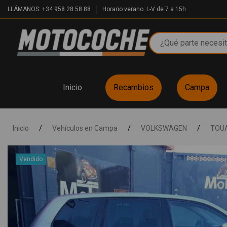
LLÁMANOS: +34 958 28 58 88
Horario verano: L-V de 7 a 15h
Inicio
Recambios
Campa
Inicio
/
Vehículos en Campa
/
VOLKSWAGEN
/
TOUA
Vendido