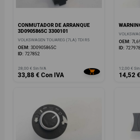
CONMUTADOR DE ARRANQUE
WARNING
3D0905865C 3300101
VOLKSWAGE
VOLKSWAGEN TOUAREG (7LA) TDI R5
OEM:
7L6
OEM:
3D0905865C
ID:
72797
ID:
727852
28,00 € Sin IVA
12,00 € Sin
33,88 € Con IVA
14,52 