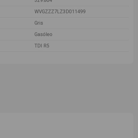
329.864
WVGZZZ7LZ3D011499
Gris
Gasóleo
TDI R5