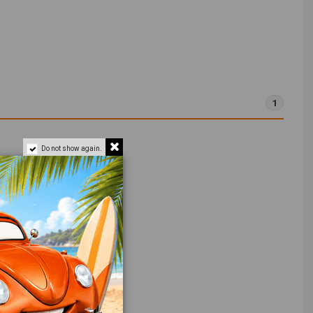
1
Do not show again.