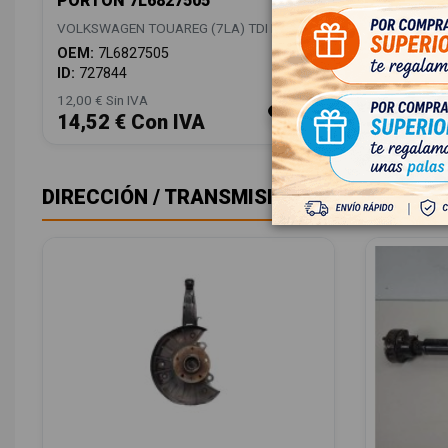
PORTON 7L6827505
VOLKSWAGEN TOUAREG (7LA) TDI R5
OEM:
7L6827505
ID:
727844
12,00 € Sin IVA
14,52 € Con IVA
DIRECCIÓN / TRANSMISIÓN