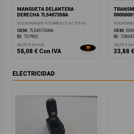
MANGUETA DELANTERA
TRANSM
DERECHA 7L5407358A
0000000
VOLKSWAGEN TOUAREG (7LA) TDI R5
VOLKSWAGE
OEM:
7L5407358A
OEM:
000
ID:
727902
ID:
72854
48,00 € Sin IVA
28,00 € Sin
58,08 € Con IVA
33,88 
ELECTRICIDAD