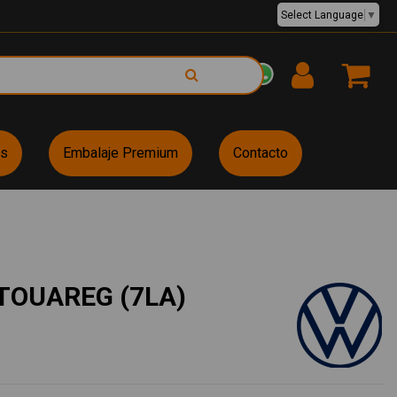
Select Language
▼
EUR €
es
Embalaje Premium
Contacto
TOUAREG (7LA)